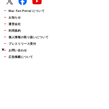
Mac Fan Portal について
お知らせ
運営会社
利用規約
個人情報の取り扱いについて
プレスリリース受付
×
×
×
お問い合わせ
広告掲載について
マイナビBOOKS
Mac Fan Portalの人気記事ランキングやおすすめ記事、編集部
員によるコラムなどをまとめたメールマガジンを毎週金曜日に
配信します。お気軽にご登録ください。
Mac Fan メールマガジン