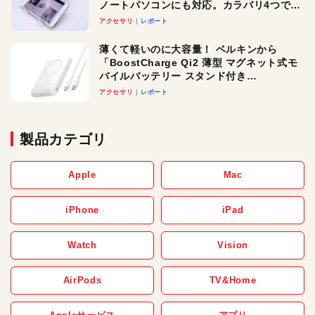
ノートパソコンにも対応。カラバリ4つで選
べる楽しさも
アクセサリ
レポート
薄くて軽いのに大容量！ ベルキンから
「BoostCharge Qi2 薄型 マグネット式モ
バイルバッテリー スタンド付き
10,000mAh」が登場。3台同時充電対応で
アクセサリ
レポート
使い勝手もグッド！
製品カテゴリ
Apple
Mac
iPhone
iPad
Watch
Vision
AirPods
TV&Home