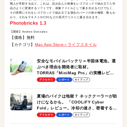
職人が常駐するほど。これは、読み込んだ画像をレゴブロックで組み立てた作
品のように変換するソフトです。画像ファイルとして書き出せるだけでなく、
その実際にそれをレゴブロックで組み立てる場合のパーツの色や種類、数もわ
かり、それをテキストやCSVなどの形式でリストに書き出せます。
Photobricks 1.3
【開発】Andres Gonzalez
【価格】無料
【カテゴリ】
Mac App Store＞ライフスタイル
安全なモバイルバッテリ＝半固体電池。選
ぶべき理由を開発者に取材。
TORRAS「MiniMag Pro」の実機レビュ
ーも
アクセサリ
レポート
タイアップ
夏場のバイクは地獄？ ネッククーラーが助
けになるかも。 「COOLiFY Cyber
Fold」レビュー。冷却の速さ、密着する冷
却プレート、シンプルな操作性がグッド！
アクセサリ
レポート
タイアップ