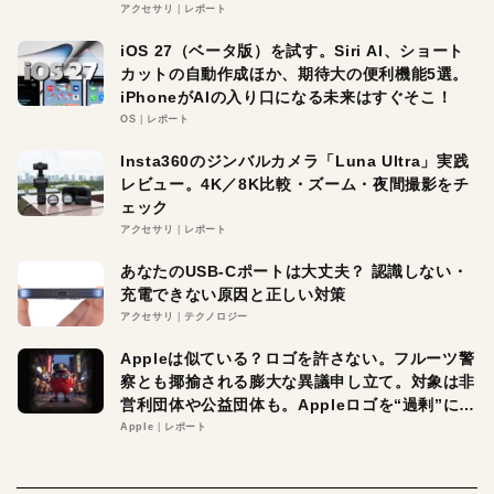
アクセサリ
レポート
iOS 27（ベータ版）を試す。Siri AI、ショート
カットの自動作成ほか、期待大の便利機能5選。
iPhoneがAIの入り口になる未来はすぐそこ！
OS
レポート
Insta360のジンバルカメラ「Luna Ultra」実践
レビュー。4K／8K比較・ズーム・夜間撮影をチ
ェック
アクセサリ
レポート
あなたのUSB-Cポートは大丈夫？ 認識しない・
充電できない原因と正しい対策
アクセサリ
テクノロジー
Appleは似ている？ロゴを許さない。フルーツ警
察とも揶揄される膨大な異議申し立て。対象は非
営利団体や公益団体も。Appleロゴを“過剰”に守
る理由とは
Apple
レポート