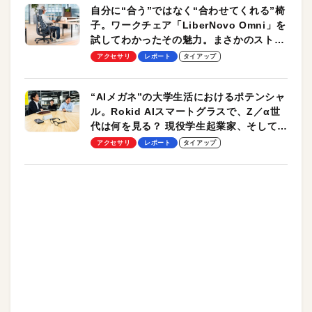
自分に“合う”ではなく“合わせてくれる”椅
子。ワークチェア「LiberNovo Omni」を
試してわかったその魅力。まさかのストレ
ッチ機能も搭載
アクセサリ
レポート
タイアップ
“AIメガネ”の大学生活におけるポテンシャ
ル。Rokid AIスマートグラスで、Z／α世
代は何を見る？ 現役学生起業家、そして教
授による体験会レポート【PR】
アクセサリ
レポート
タイアップ