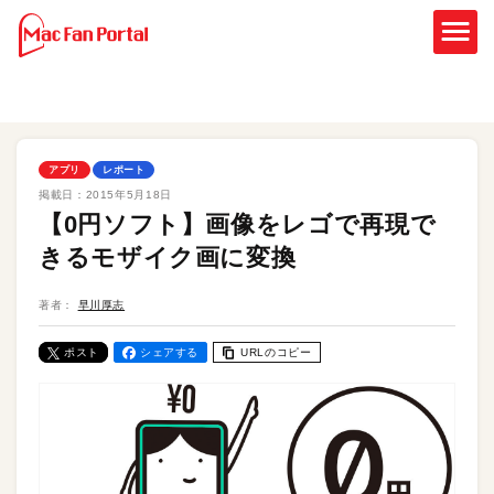
アプリ
レポート
掲載日：
2015年5月18日
【0円ソフト】画像をレゴで再現で
きるモザイク画に変換
著者：
早川厚志
ポスト
シェアする
URLのコピー