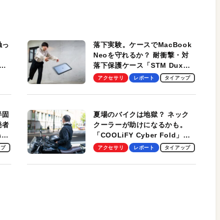
触っ
落下実験。ケースでMacBook
Neoを守れるか？ 耐衝撃・対
落下保護ケース「STM Dux
しま
Ultra」を検証。学生、ビジネ
アクセサリ
レポート
タイアップ
スマンのモバイルユースに最
適！
半固
夏場のバイクは地獄？ ネック
発者
クーラーが助けになるかも。
ag
「COOLiFY Cyber Fold」レ
ビュー。冷却の速さ、密着する
ップ
アクセサリ
レポート
タイアップ
冷却プレート、シンプルな操作
性がグッド！