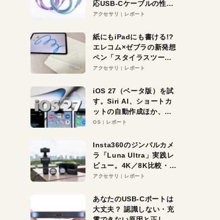
応USB-Cケーブルの性能
を検証。超コスパの1本を
アクセサリ
レポート
発見か？
紙にもiPadにも書ける!?
エレコム×ゼブラの新発想
ペン「スタイラスツーウ
ェイ」レビュー。持ち替
アクセサリ
レポート
え不要がラクすぎた！
iOS 27（ベータ版）を試
す。Siri AI、ショートカ
ットの自動作成ほか、期
待大の便利機能5選。
OS
レポート
iPhoneがAIの入り口にな
る未来はすぐそこ！
Insta360のジンバルカメ
ラ「Luna Ultra」実践レ
ビュー。4K／8K比較・ズ
ーム・夜間撮影をチェッ
アクセサリ
レポート
ク
あなたのUSB-Cポートは
大丈夫？ 認識しない・充
電できない原因と正しい