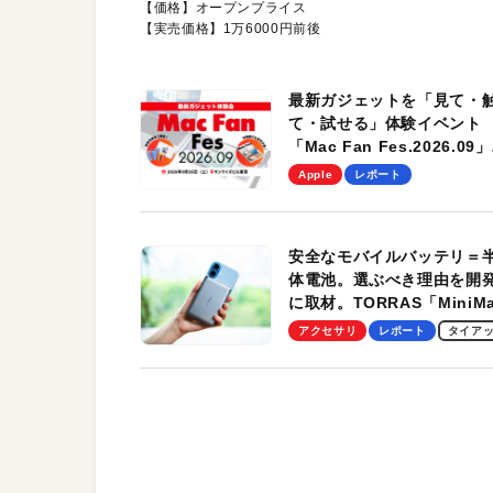
【価格】オープンプライス
【実売価格】1万6000円前後
最新ガジェットを「見て・
て・試せる」体験イベント
「Mac Fan Fes.2026.09」
を、9月26日（土）に開催
Apple
レポート
す！
安全なモバイルバッテリ＝
体電池。選ぶべき理由を開
に取材。TORRAS「MiniM
Pro」の実機レビューも
アクセサリ
レポート
タイア