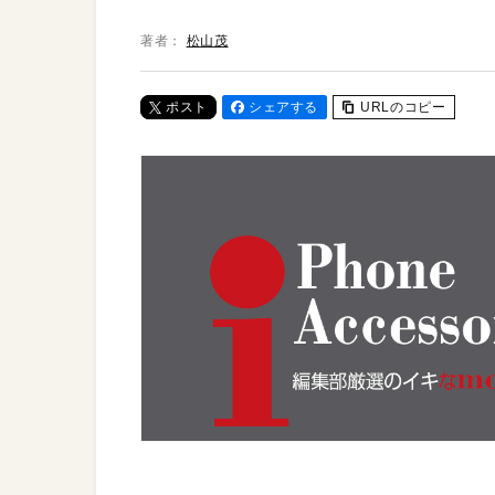
著者：
松山茂
ポスト
シェアする
URLのコピー