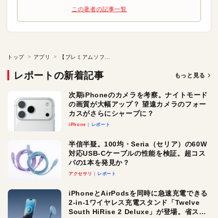
この著者の記事一覧
トップ
アプリ
【プレミアムソフト】1枚のJPEG画像からHDRを作成
レポートの新着記事
もっと見る
次期iPhoneのカメラを考察。ナイトモード
の画質が大幅アップ？ 望遠カメラのフォー
カスがさらにシャープに？
iPhone
レポート
半信半疑。100均・Seria（セリア）の60W
対応USB-Cケーブルの性能を検証。超コス
パの1本を発見か？
アクセサリ
レポート
iPhoneとAirPodsを同時に急速充電できる
2-in-1ワイヤレス充電スタンド「Twelve
South HiRise 2 Deluxe」が登場。省スペ