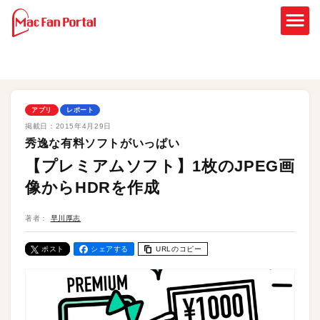
アプリ
レポート
掲載日：
2015年4月29日
秀逸な有料ソフトがいっぱい
【プレミアムソフト】1枚のJPEG画
像からHDRを作成
著者：
早川厚志
ポスト
シェアする
URLのコピー