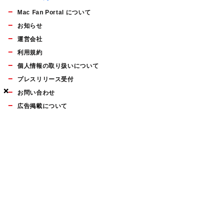
Mac Fan Portal について
お知らせ
運営会社
利用規約
個人情報の取り扱いについて
プレスリリース受付
×
×
×
お問い合わせ
広告掲載について
マイナビBOOKS
Mac Fan Portalの人気記事ランキングやおすすめ記事、編集部
員によるコラムなどをまとめたメールマガジンを毎週金曜日に
配信します。お気軽にご登録ください。
Mac Fan メールマガジン