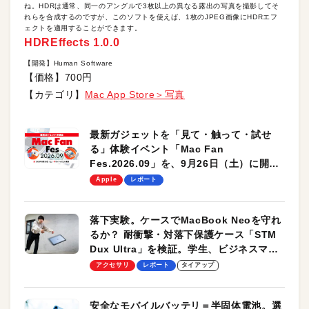
ね。HDRは通常、同一のアングルで3枚以上の異なる露出の写真を撮影してそ
れらを合成するのですが、このソフトを使えば、1枚のJPEG画像にHDRエフ
ェクトを適用することができます。
HDREffects 1.0.0
【開発】Human Software
【価格】700円
【カテゴリ】
Mac App Store＞写真
最新ガジェットを「見て・触って・試せ
る」体験イベント「Mac Fan
Fes.2026.09」を、9月26日（土）に開催
します！
Apple
レポート
落下実験。ケースでMacBook Neoを守れ
るか？ 耐衝撃・対落下保護ケース「STM
Dux Ultra」を検証。学生、ビジネスマン
のモバイルユースに最適！
アクセサリ
レポート
タイアップ
安全なモバイルバッテリ＝半固体電池。選