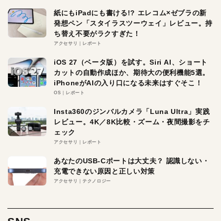
紙にもiPadにも書ける!? エレコム×ゼブラの新
発想ペン「スタイラスツーウェイ」レビュー。持
ち替え不要がラクすぎた！
アクセサリ
レポート
iOS 27（ベータ版）を試す。Siri AI、ショート
カットの自動作成ほか、期待大の便利機能5選。
iPhoneがAIの入り口になる未来はすぐそこ！
OS
レポート
Insta360のジンバルカメラ「Luna Ultra」実践
レビュー。4K／8K比較・ズーム・夜間撮影をチ
ェック
アクセサリ
レポート
あなたのUSB-Cポートは大丈夫？ 認識しない・
充電できない原因と正しい対策
アクセサリ
テクノロジー