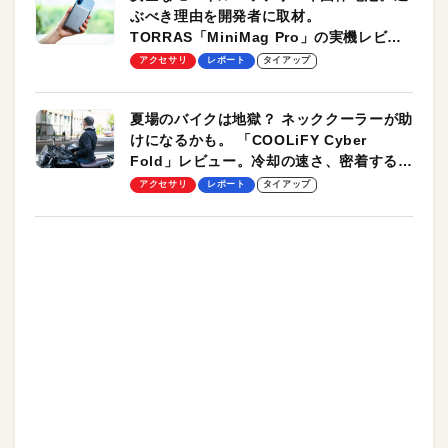
ぶべき理由を開発者に取材。
TORRAS「MiniMag Pro」の実機レビュ
ーも
アクセサリ
レポート
タイアップ
夏場のバイクは地獄？ ネッククーラーが助
けになるかも。 「COOLiFY Cyber
Fold」レビュー。冷却の速さ、密着する冷
却プレート、シンプルな操作性がグッド！
アクセサリ
レポート
タイアップ