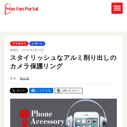
アクセサリ
レポート
掲載日：
2015年4月20日
スタイリッシュなアルミ削り出しの
カメラ保護リング
著者：
松山茂
ポスト
シェアする
URLのコピー