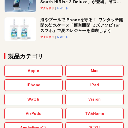
South HiRise 2 Deluxe」が登場。省スペ
ースでおしゃれに充電したい人にオスス
アクセサリ
レポート
メ！
海やプールでiPhoneを守る！ ワンタッチ開
閉の防水ケース「簡単開閉 ミズアソビ for
スマホ」で夏のレジャーを満喫しよう
アクセサリ
レポート
製品カテゴリ
Apple
Mac
iPhone
iPad
Watch
Vision
AirPods
TV&Home
Appleサービス
アプリ