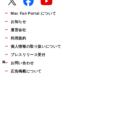
Mac Fan Portal について
お知らせ
運営会社
利用規約
個人情報の取り扱いについて
プレスリリース受付
×
×
×
お問い合わせ
広告掲載について
マイナビBOOKS
Mac Fan Portalの人気記事ランキングやおすすめ記事、編集部
員によるコラムなどをまとめたメールマガジンを毎週金曜日に
配信します。お気軽にご登録ください。
Mac Fan メールマガジン