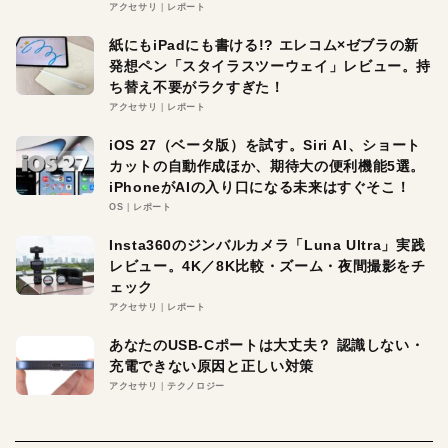
アクセサリ
レポート
紙にもiPadにも書ける!? エレコム×ゼブラの新
発想ペン「スタイラスツーウェイ」レビュー。持
ち替え不要がラクすぎた！
アクセサリ
レポート
iOS 27（ベータ版）を試す。Siri AI、ショート
カットの自動作成ほか、期待大の便利機能5選。
iPhoneがAIの入り口になる未来はすぐそこ！
OS
レポート
Insta360のジンバルカメラ「Luna Ultra」実践
レビュー。4K／8K比較・ズーム・夜間撮影をチ
ェック
アクセサリ
レポート
あなたのUSB-Cポートは大丈夫？ 認識しない・
充電できない原因と正しい対策
アクセサリ
テクノロジー