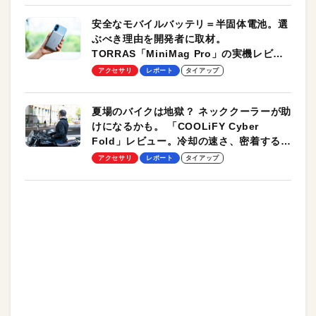
安全なモバイルバッテリ＝半固体電池。選
ぶべき理由を開発者に取材。
TORRAS「MiniMag Pro」の実機レビュ
ーも
アクセサリ
レポート
タイアップ
夏場のバイクは地獄？ ネッククーラーが助
けになるかも。 「COOLiFY Cyber
Fold」レビュー。冷却の速さ、密着する冷
却プレート、シンプルな操作性がグッド！
アクセサリ
レポート
タイアップ