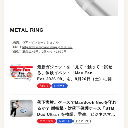
METAL RING
【発売】ロア・インターナショナル
【URL】
http://www.mycaseshop.jp/araree/
【価格】単品1145円、2個セット1620円
最新ガジェットを「見て・触って・試せ
る」体験イベント「Mac Fan
Fes.2026.09」を、9月26日（土）に開催
します！
Apple
レポート
落下実験。ケースでMacBook Neoを守れ
るか？ 耐衝撃・対落下保護ケース「STM
Dux Ultra」を検証。学生、ビジネスマン
のモバイルユースに最適！
アクセサリ
レポート
タイアップ