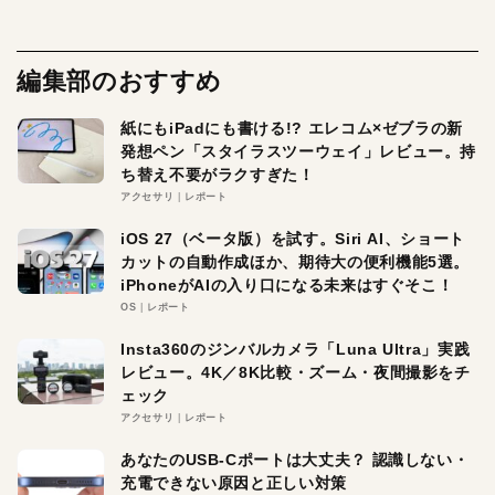
編集部のおすすめ
紙にもiPadにも書ける!? エレコム×ゼブラの新
発想ペン「スタイラスツーウェイ」レビュー。持
ち替え不要がラクすぎた！
アクセサリ
レポート
iOS 27（ベータ版）を試す。Siri AI、ショート
カットの自動作成ほか、期待大の便利機能5選。
iPhoneがAIの入り口になる未来はすぐそこ！
OS
レポート
Insta360のジンバルカメラ「Luna Ultra」実践
レビュー。4K／8K比較・ズーム・夜間撮影をチ
ェック
アクセサリ
レポート
あなたのUSB-Cポートは大丈夫？ 認識しない・
充電できない原因と正しい対策