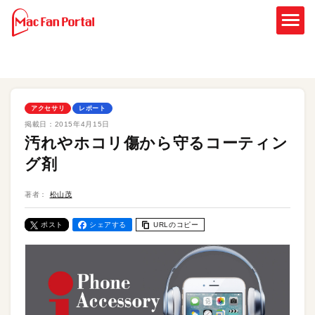
アクセサリ
レポート
掲載日：
2015年4月15日
汚れやホコリ傷から守るコーティン
グ剤
著者：
松山茂
ポスト
シェアする
URLのコピー