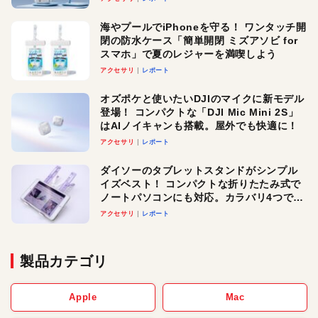
メ！
海やプールでiPhoneを守る！ ワンタッチ開
閉の防水ケース「簡単開閉 ミズアソビ for
スマホ」で夏のレジャーを満喫しよう
アクセサリ
レポート
オズポケと使いたいDJIのマイクに新モデル
登場！ コンパクトな「DJI Mic Mini 2S」
はAIノイキャンも搭載。屋外でも快適に！
アクセサリ
レポート
ダイソーのタブレットスタンドがシンプル
イズベスト！ コンパクトな折りたたみ式で
ノートパソコンにも対応。カラバリ4つで選
べる楽しさも
アクセサリ
レポート
製品カテゴリ
Apple
Mac