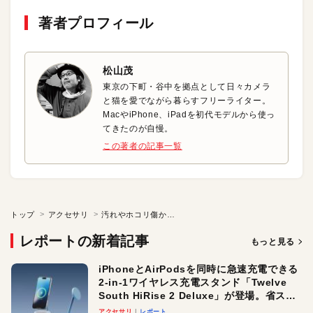
著者プロフィール
松山茂
東京の下町・谷中を拠点として日々カメラ
と猫を愛でながら暮らすフリーライター。
MacやiPhone、iPadを初代モデルから使っ
てきたのが自慢。
この著者の記事一覧
トップ
アクセサリ
汚れやホコリ傷から守るコーティング剤
レポートの新着記事
もっと見る
iPhoneとAirPodsを同時に急速充電できる
2-in-1ワイヤレス充電スタンド「Twelve
South HiRise 2 Deluxe」が登場。省スペ
ースでおしゃれに充電したい人にオスス
アクセサリ
レポート