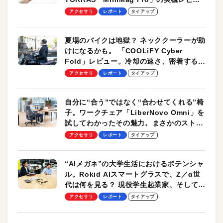
ーも
アクセサリ
レポート
タイアップ
夏場のバイクは地獄？ ネッククーラーが助
けになるかも。 「COOLiFY Cyber
Fold」レビュー。冷却の速さ、密着する冷
却プレート、シンプルな操作性がグッド！
アクセサリ
レポート
タイアップ
自分に“合う”ではなく“合わせてくれる”椅
子。ワークチェア「LiberNovo Omni」を
試してわかったその魅力。まさかのストレ
ッチ機能も搭載
アクセサリ
レポート
タイアップ
“AIメガネ”の大学生活におけるポテンシャ
ル。Rokid AIスマートグラスで、Z／α世
代は何を見る？ 現役学生起業家、そして教
授による体験会レポート【PR】
アクセサリ
レポート
タイアップ