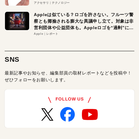
アクセサリ
テクノロジー
Appleは似ている？ロゴを許さない。フルーツ警
察とも揶揄される膨大な異議申し立て。対象は非
営利団体や公益団体も。Appleロゴを“過剰”に守
る理由とは
Apple
レポート
SNS
最新記事やお知らせ、編集部員の取材レポートなどを投稿中！
ぜひフォローをお願いします。
FOLLOW US