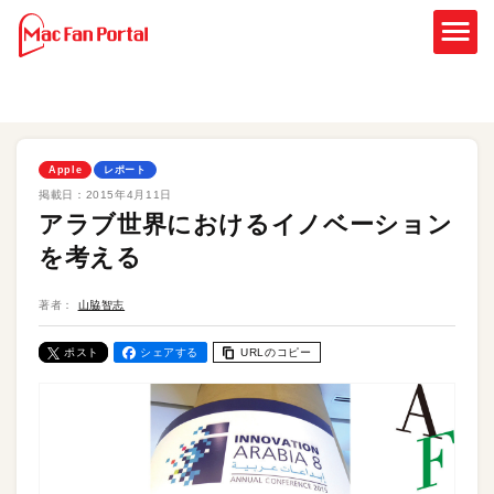
Apple
レポート
掲載日：
2015年4月11日
アラブ世界におけるイノベーション
を考える
著者：
山脇智志
ポスト
シェアする
URLのコピー