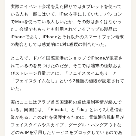
実際にイベント会場を見た限りではタブレットを使って
いる人も一部にはいて、iPadを手にしていた。パソコン
でMacを使っている人もいたが、その数は多くはなかっ
た。会場でももっとも利用されているアップル製品は
iPhoneであり、iPhoneとそれ以外のスマートフォン端末
の割合としては感覚的に1対1程度の割合だった。
ところで、ドバイ国際空港のショップでiPhoneが販売さ
れているのを見つけたのだが、そこでは端末の種類およ
びストレージ容量ごとに、「フェイスタイムあり」と
「フェイスタイムなし」という2種類の値段が設定されて
いた。
実はここにはアラブ首長国連邦の通信規制事情が絡んで
いる。同国には、「Etisalat」と「du」という2大通信企
業がある。この2社を保護するために、電気通信規制局が
フェイスタイムやスカイプ、グーグル・ハングアウトな
どのVoIPを活用したサービスをブロックしているのであ