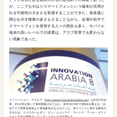
が、ここでもやはりスマートフォンという端末が活用さ
れる可能性の大きさを実感することができた。発表後に
関心を示す聴衆の多さもさることながら、会場や街中で
スマートフォンを保有する人々の割合も多く、モバイル
端末の高いレベルでの浸透は、アラブ世界でも変わらな
い現象であった。
イノベーション・アラビア（
http://www.innovationarabia.ae/
）は2007年以
来、2013年を除いて毎年開催されており、本年2015年で8回目を数える。ほ
ぼアラブ世界全地域より発表参加がなされていた。本イベントに対する期待の
大きさは、ドバイのハムダン・ビン・ムハンマド・ラーシド・アール・マクト
ゥーム王子が後援をしていることからも読み取れる。