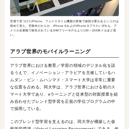
空港で見つけたiPhone。フェイスタイム機能の有無で値段が変わるというのは
初めて見た。空港内だからか、iPhone 6およびiPhone 6プラスいずれも、ア
メリカ合衆国で発売されているSIMフリーモデルより100～200米ドルほど高
い。
アラブ世界のモバイルラーニング
アラブ世界における教育／学習の領域のデジタル化を語
るうえで、イノベーション・アラビアを主催しているハ
ムダン・ビン・ムハンマド・スマート大学は非常に重要
な位置を占める。同大学は、アラブ世界における初のス
マート大学であり、eラーニングと従来型の対面授業を組
み合わせたブレンド型学習を正規の学位プログラムの中
で採用している。
このブレンド型学習を支えるのは、同大学が構築した仮
想学習環境（Virtual Learning Environment）である。仮