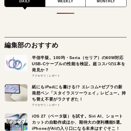
DAILY
WEEKLY
MONTHLY
編集部のおすすめ
半信半疑。100均・Seria（セリア）の60W対応
USB-Cケーブルの性能を検証。超コスパの1本を
発見か？
アクセサリ
レポート
紙にもiPadにも書ける!? エレコム×ゼブラの新
発想ペン「スタイラスツーウェイ」レビュー。持
ち替え不要がラクすぎた！
アクセサリ
レポート
iOS 27（ベータ版）を試す。Siri AI、ショート
カットの自動作成ほか、期待大の便利機能5選。
iPhoneがAIの入り口になる未来はすぐそこ！