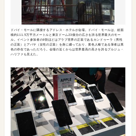
ドバイ・モールに隣接するアドレス・ホテルが会場。ドバイ・モールは、総面
積約111.5万平方メートルと東京ドーム23個分の広さを誇る世界最大のモー
ル。イベント参加者の9割ほどはアラブ世界の正装であるカンドゥーラ（男性
の正装）とアバヤ（女性の正装）を身に纏っており、黄色人種である筆者は異
色の存在であっただろう。会場の近くからは世界最高の高さを誇るブルジュ・
ハリファも見えた。