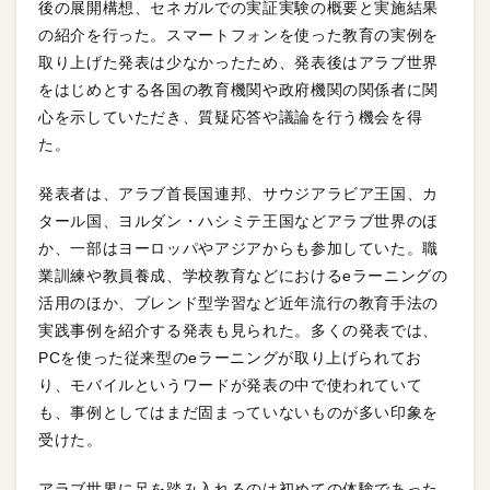
後の展開構想、セネガルでの実証実験の概要と実施結果
の紹介を行った。スマートフォンを使った教育の実例を
取り上げた発表は少なかったため、発表後はアラブ世界
をはじめとする各国の教育機関や政府機関の関係者に関
心を示していただき、質疑応答や議論を行う機会を得
た。
発表者は、アラブ首長国連邦、サウジアラビア王国、カ
タール国、ヨルダン・ハシミテ王国などアラブ世界のほ
か、一部はヨーロッパやアジアからも参加していた。職
業訓練や教員養成、学校教育などにおけるeラーニングの
活用のほか、ブレンド型学習など近年流行の教育手法の
実践事例を紹介する発表も見られた。多くの発表では、
PCを使った従来型のeラーニングが取り上げられてお
り、モバイルというワードが発表の中で使われていて
も、事例としてはまだ固まっていないものが多い印象を
受けた。
アラブ世界に足を踏み入れるのは初めての体験であった