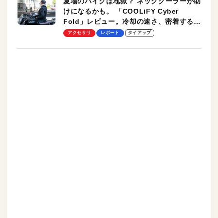
夏場のバイクは地獄？ ネッククーラーが助
けになるかも。 「COOLiFY Cyber
Fold」レビュー。冷却の速さ、密着する冷
却プレート、シンプルな操作性がグッド！
アクセサリ
レポート
タイアップ