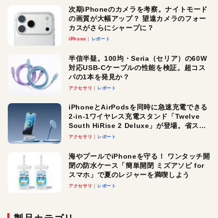
次期iPhoneのカメラを考察。ナイトモード
の画質が大幅アップ？ 望遠カメラのフォー
カスがさらにシャープに？
iPhone
レポート
半信半疑。100均・Seria（セリア）の60W
対応USB-Cケーブルの性能を検証。超コス
パの1本を発見か？
アクセサリ
レポート
iPhoneとAirPodsを同時に急速充電できる
2-in-1ワイヤレス充電スタンド「Twelve
South HiRise 2 Deluxe」が登場。省スペ
ースでおしゃれに充電したい人にオスス
アクセサリ
レポート
メ！
海やプールでiPhoneを守る！ ワンタッチ開
閉の防水ケース「簡単開閉 ミズアソビ for
スマホ」で夏のレジャーを満喫しよう
アクセサリ
レポート