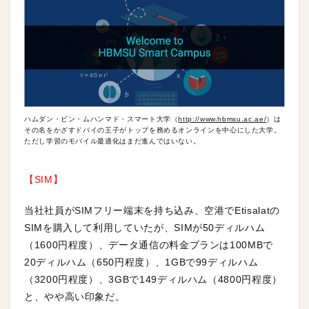
ハムダン・ビン・ムハンマド・スマート大学（
http://www.hbmsu.ac.ae/
）は
その名をかざすドバイの王子がトップを務めるオンラインを中心にした大学。
ただし学習のモバイル最適化はまだ進んではいない。
【SIM】
当社社員がSIMフリー端末を持ち込み、空港でEtisalatの
SIMを購入して利用していたが、SIMが50ディルハム
（1600円程度）、データ通信の料金プランは100MBで
20ディルハム（650円程度）、1GBで99ディルハム
（3200円程度）、3GBで149ディルハム（4800円程度）
と、やや高い印象だ。