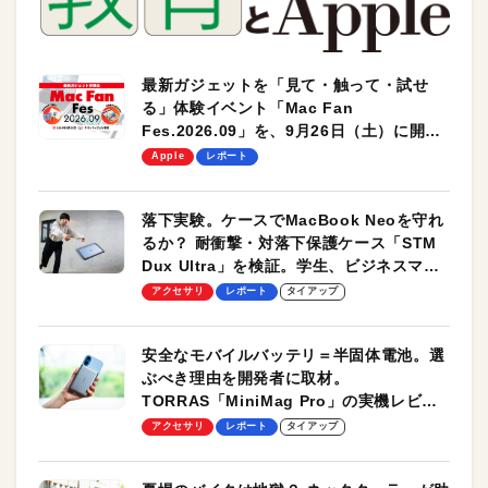
最新ガジェットを「見て・触って・試せ
る」体験イベント「Mac Fan
Fes.2026.09」を、9月26日（土）に開催
します！
Apple
レポート
落下実験。ケースでMacBook Neoを守れ
るか？ 耐衝撃・対落下保護ケース「STM
Dux Ultra」を検証。学生、ビジネスマン
のモバイルユースに最適！
アクセサリ
レポート
タイアップ
安全なモバイルバッテリ＝半固体電池。選
ぶべき理由を開発者に取材。
TORRAS「MiniMag Pro」の実機レビュ
ーも
アクセサリ
レポート
タイアップ