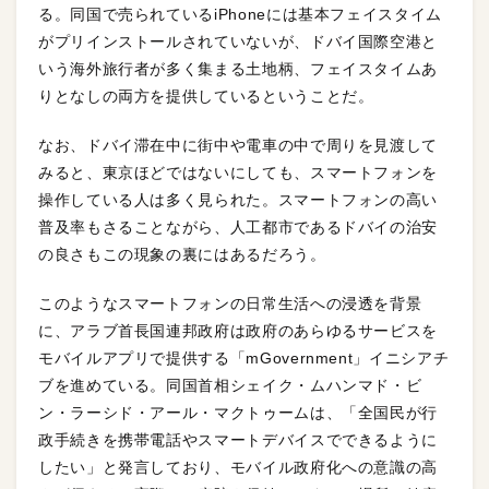
る。同国で売られているiPhoneには基本フェイスタイム
がプリインストールされていないが、ドバイ国際空港と
いう海外旅行者が多く集まる土地柄、フェイスタイムあ
りとなしの両方を提供しているということだ。
なお、ドバイ滞在中に街中や電車の中で周りを見渡して
みると、東京ほどではないにしても、スマートフォンを
操作している人は多く見られた。スマートフォンの高い
普及率もさることながら、人工都市であるドバイの治安
の良さもこの現象の裏にはあるだろう。
このようなスマートフォンの日常生活への浸透を背景
に、アラブ首長国連邦政府は政府のあらゆるサービスを
モバイルアプリで提供する「mGovernment」イニシアチ
ブを進めている。同国首相シェイク・ムハンマド・ビ
ン・ラーシド・アール・マクトゥームは、「全国民が行
政手続きを携帯電話やスマートデバイスでできるように
したい」と発言しており、モバイル政府化への意識の高