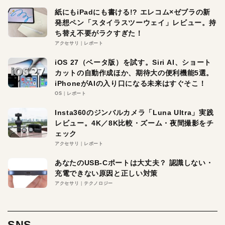
紙にもiPadにも書ける!? エレコム×ゼブラの新
発想ペン「スタイラスツーウェイ」レビュー。持
ち替え不要がラクすぎた！
アクセサリ
レポート
iOS 27（ベータ版）を試す。Siri AI、ショート
カットの自動作成ほか、期待大の便利機能5選。
iPhoneがAIの入り口になる未来はすぐそこ！
OS
レポート
Insta360のジンバルカメラ「Luna Ultra」実践
レビュー。4K／8K比較・ズーム・夜間撮影をチ
ェック
アクセサリ
レポート
あなたのUSB-Cポートは大丈夫？ 認識しない・
充電できない原因と正しい対策
アクセサリ
テクノロジー
SNS