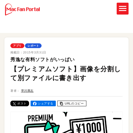
アプリ
レポート
掲載日：
2015年3月31日
秀逸な有料ソフトがいっぱい
【プレミアムソフト】画像を分割し
て別ファイルに書き出す
著者：
早川厚志
ポスト
シェアする
URLのコピー