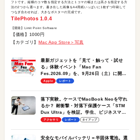
フトです。縦横のコマ数を指定する方法と１コマの幅または高さを指定する方
法の2つから選べます。書き出した画像をA4用紙いっぱいに1枚ずつ印刷して
つなぎ合わせれば、大きなポスターの完成です。
TilePhotos 1.0.4
【開発】Limit Point Software
【価格】1000円
【カテゴリ】
Mac App Store＞写真
最新ガジェットを「見て・触って・試せ
る」体験イベント「Mac Fan
Fes.2026.09」を、9月26日（土）に開催
します！
Apple
レポート
落下実験。ケースでMacBook Neoを守れ
るか？ 耐衝撃・対落下保護ケース「STM
Dux Ultra」を検証。学生、ビジネスマン
のモバイルユースに最適！
アクセサリ
レポート
タイアップ
安全なモバイルバッテリ＝半固体電池。選