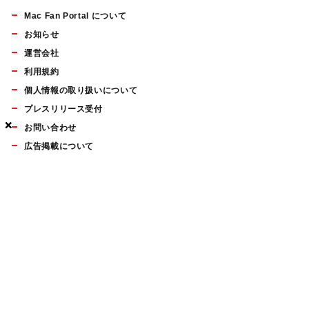
Mac Fan Portal について
お知らせ
運営会社
利用規約
個人情報の取り扱いについて
プレスリリース受付
×
×
×
お問い合わせ
広告掲載について
マイナビBOOKS
Mac Fan Portalの人気記事ランキングやおすすめ記事、編集部
員によるコラムなどをまとめたメールマガジンを毎週金曜日に
配信します。お気軽にご登録ください。
Mac Fan メールマガジン