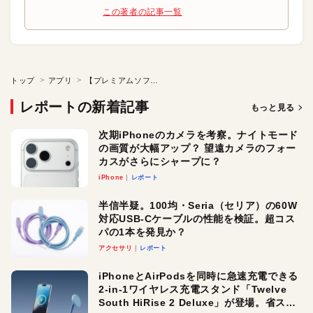
この著者の記事一覧
トップ
アプリ
【プレミアムソフト】画像を分割して別ファイルに書き出す
レポートの新着記事
もっと見る
次期iPhoneのカメラを考察。ナイトモード
の画質が大幅アップ？ 望遠カメラのフォー
カスがさらにシャープに？
iPhone
レポート
半信半疑。100均・Seria（セリア）の60W
対応USB-Cケーブルの性能を検証。超コス
パの1本を発見か？
アクセサリ
レポート
iPhoneとAirPodsを同時に急速充電できる
2-in-1ワイヤレス充電スタンド「Twelve
South HiRise 2 Deluxe」が登場。省スペ