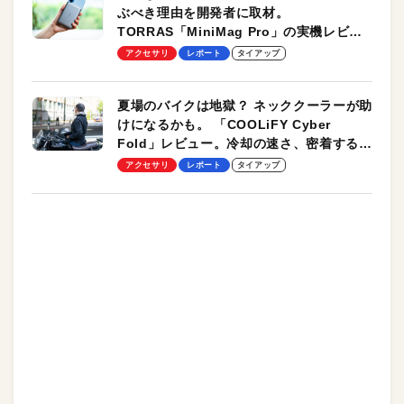
ぶべき理由を開発者に取材。
TORRAS「MiniMag Pro」の実機レビュ
ーも
アクセサリ
レポート
タイアップ
夏場のバイクは地獄？ ネッククーラーが助
けになるかも。 「COOLiFY Cyber
Fold」レビュー。冷却の速さ、密着する冷
却プレート、シンプルな操作性がグッド！
アクセサリ
レポート
タイアップ