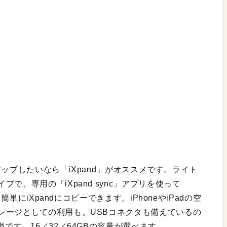
クアップしたいなら「iXpand」がオススメです。ライト
で、専用の「iXpand sync」アプリを使って
簡単にiXpandにコピーできます。iPhoneやiPadの空
レージとしての利用も。USBコネクタも備えているの
です。16／32／64GBの容量が選べます。