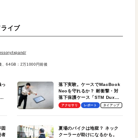
ドライブ
essory/ixpand/
、64GB：2万1000円前後
触っ
落下実験。ケースでMacBook
Neoを守れるか？ 耐衝撃・対
落下保護ケース「STM Dux
しま
Ultra」を検証。学生、ビジネ
アクセサリ
レポート
タイアップ
スマンのモバイルユースに最
適！
半固
夏場のバイクは地獄？ ネック
発者
クーラーが助けになるかも。