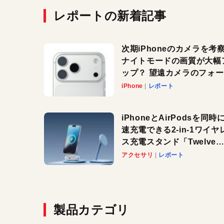
レポートの新着記事
次期iPhoneのカメラを考
ナイトモードの画質が大幅
ップ？ 望遠カメラのフォ
スがさらにシャープに？
iPhone
レポート
iPhoneとAirPodsを同時
速充電できる2-in-1ワイヤ
ス充電スタンド「Twelve
South HiRise 2 Deluxe
アクセサリ
レポート
登場。省スペースでおしゃ
に充電したい人にオススメ
製品カテゴリ