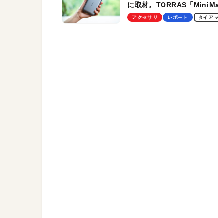
に取材。TORRAS「MiniM
Pro」の実機レビューも
アクセサリ
レポート
タイア