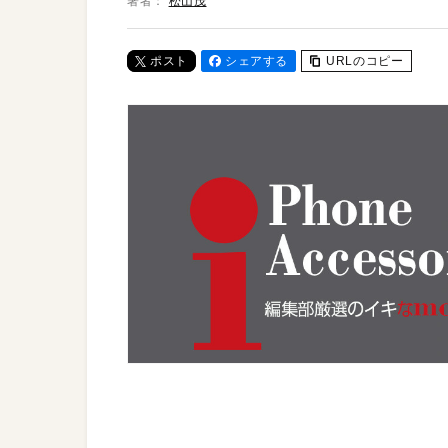
著者：
松山茂
ポスト
シェアする
URLのコピー