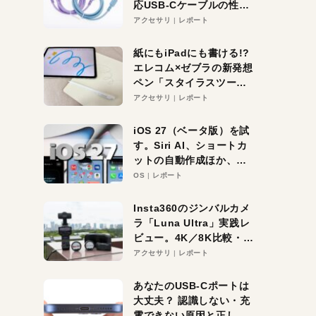
応USB-Cケーブルの性能
を検証。超コスパの1本を
アクセサリ
レポート
発見か？
紙にもiPadにも書ける!?
エレコム×ゼブラの新発想
ペン「スタイラスツーウ
ェイ」レビュー。持ち替
アクセサリ
レポート
え不要がラクすぎた！
iOS 27（ベータ版）を試
す。Siri AI、ショートカ
ットの自動作成ほか、期
待大の便利機能5選。
OS
レポート
iPhoneがAIの入り口にな
る未来はすぐそこ！
Insta360のジンバルカメ
ラ「Luna Ultra」実践レ
ビュー。4K／8K比較・ズ
ーム・夜間撮影をチェッ
アクセサリ
レポート
ク
あなたのUSB-Cポートは
大丈夫？ 認識しない・充
電できない原因と正しい