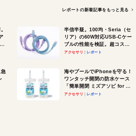
レポートの新着記事を
もっと見る
察。
半信半疑。100均・Seria（セ
ア
リア）の60W対応USB-Cケー
ーカ
ブルの性能を検証。超コスパ
の1本を発見か？
アクセサリ
レポート
に急
海やプールでiPhoneを守る！
レ
ワンタッチ開閉の防水ケース
「簡単開閉 ミズアソビ for ス
」が
マホ」で夏のレジャーを満喫
アクセサリ
レポート
れ
しよう
！