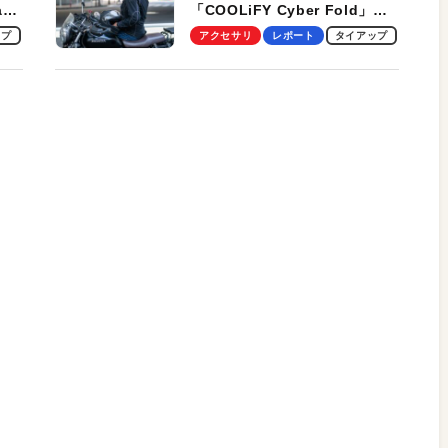
ag
「COOLiFY Cyber Fold」レ
ビュー。冷却の速さ、密着する
ップ
アクセサリ
レポート
タイアップ
冷却プレート、シンプルな操作
性がグッド！