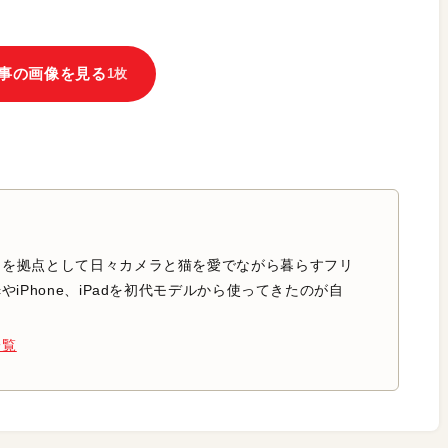
事の画像を見る
1枚
中を拠点として日々カメラと猫を愛でながら暮らすフリ
やiPhone、iPadを初代モデルから使ってきたのが自
一覧