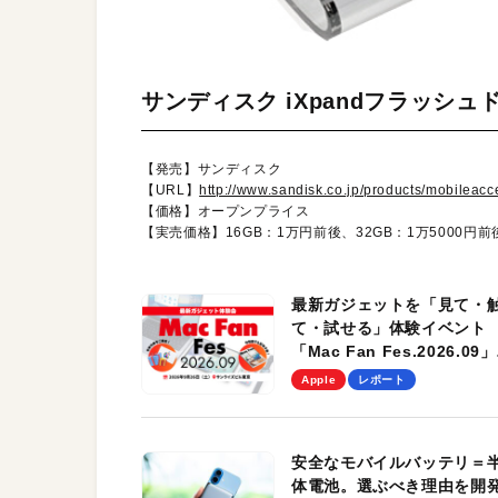
サンディスク iXpandフラッシュ
【発売】サンディスク
【URL】
http://www.sandisk.co.jp/products/mobileacc
【価格】オープンプライス
【実売価格】16GB：1万円前後、32GB：1万5000円前後
最新ガジェットを「見て・
て・試せる」体験イベント
「Mac Fan Fes.2026.09」
を、9月26日（土）に開催
Apple
レポート
す！
安全なモバイルバッテリ＝
体電池。選ぶべき理由を開