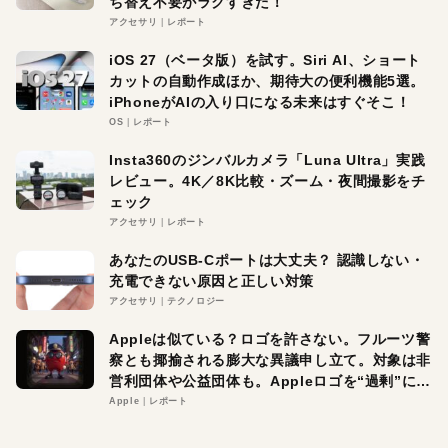
ち替え不要がラクすぎた！
アクセサリ
レポート
iOS 27（ベータ版）を試す。Siri AI、ショート
カットの自動作成ほか、期待大の便利機能5選。
iPhoneがAIの入り口になる未来はすぐそこ！
OS
レポート
Insta360のジンバルカメラ「Luna Ultra」実践
レビュー。4K／8K比較・ズーム・夜間撮影をチ
ェック
アクセサリ
レポート
あなたのUSB-Cポートは大丈夫？ 認識しない・
充電できない原因と正しい対策
アクセサリ
テクノロジー
Appleは似ている？ロゴを許さない。フルーツ警
察とも揶揄される膨大な異議申し立て。対象は非
営利団体や公益団体も。Appleロゴを“過剰”に守
る理由とは
Apple
レポート