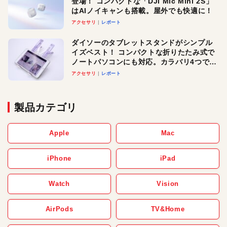
登場！ コンパクトな「DJI Mic Mini 2S」
はAIノイキャンも搭載。屋外でも快適に！
アクセサリ
レポート
ダイソーのタブレットスタンドがシンプル
イズベスト！ コンパクトな折りたたみ式で
ノートパソコンにも対応。カラバリ4つで選
べる楽しさも
アクセサリ
レポート
製品カテゴリ
Apple
Mac
iPhone
iPad
Watch
Vision
AirPods
TV&Home