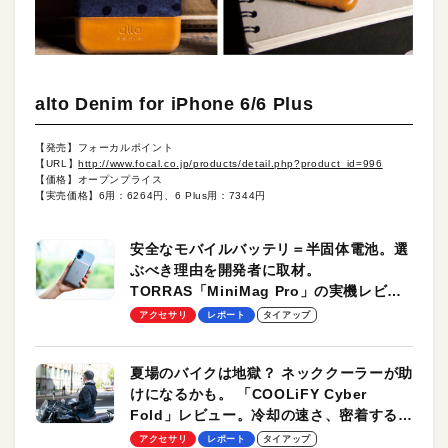
alto Denim for iPhone 6/6 Plus
【発売】フォーカルポイント
【URL】
http://www.focal.co.jp/products/detail.php?product_id=996
【価格】オープンプライス
【実売価格】6用：6264円、6 Plus用：7344円
安全なモバイルバッテリ＝半固体電池。選
ぶべき理由を開発者に取材。
TORRAS「MiniMag Pro」の実機レビュ
ーも
アクセサリ
レポート
タイアップ
夏場のバイクは地獄？ ネッククーラーが助
けになるかも。 「COOLiFY Cyber
Fold」レビュー。冷却の速さ、密着する冷
却プレート、シンプルな操作性がグッド！
アクセサリ
レポート
タイアップ