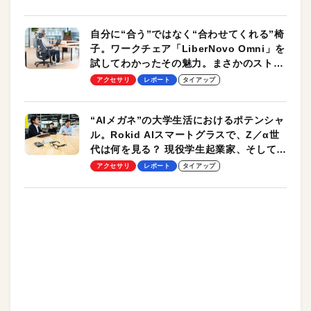
自分に“合う”ではなく“合わせてくれる”椅
子。ワークチェア「LiberNovo Omni」を
試してわかったその魅力。まさかのストレ
ッチ機能も搭載
アクセサリ
レポート
タイアップ
“AIメガネ”の大学生活におけるポテンシャ
ル。Rokid AIスマートグラスで、Z／α世
代は何を見る？ 現役学生起業家、そして教
授による体験会レポート【PR】
アクセサリ
レポート
タイアップ