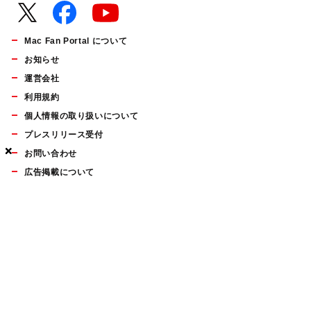
Mac Fan Portal について
お知らせ
運営会社
利用規約
個人情報の取り扱いについて
プレスリリース受付
×
×
×
お問い合わせ
広告掲載について
マイナビBOOKS
Mac Fan Portalの人気記事ランキングやおすすめ記事、編集部
員によるコラムなどをまとめたメールマガジンを毎週金曜日に
配信します。お気軽にご登録ください。
Mac Fan メールマガジン