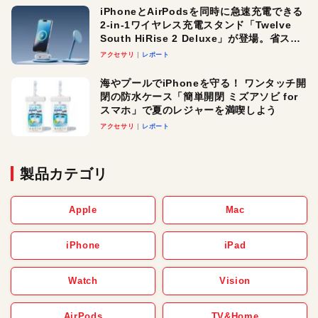
iPhoneとAirPodsを同時に急速充電できる
2-in-1ワイヤレス充電スタンド「Twelve
South HiRise 2 Deluxe」が登場。省スペ
ースでおしゃれに充電したい人にオスス
アクセサリ
レポート
メ！
海やプールでiPhoneを守る！ ワンタッチ開
閉の防水ケース「簡単開閉 ミズアソビ for
スマホ」で夏のレジャーを満喫しよう
アクセサリ
レポート
製品カテゴリ
Apple
Mac
iPhone
iPad
Watch
Vision
AirPods
TV&Home