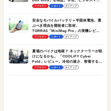
Dux Ultra」を検証。学生、ビジネスマン
のモバイルユースに最適！
アクセサリ
レポート
タイアップ
安全なモバイルバッテリ＝半固体電池。選
ぶべき理由を開発者に取材。
TORRAS「MiniMag Pro」の実機レビュ
ーも
アクセサリ
レポート
タイアップ
夏場のバイクは地獄？ ネッククーラーが助
けになるかも。 「COOLiFY Cyber
Fold」レビュー。冷却の速さ、密着する冷
却プレート、シンプルな操作性がグッド！
アクセサリ
レポート
タイアップ