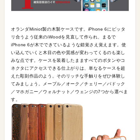
オランダMiniot製の木製ケースです。iPhone 6にピッタ
リ合うよう従来のiWoodを見直して作られ、まるで
iPhone 6が木でできているような錯覚さえ覚えます。使
い込んでいくと木目の色や質感が変わってくるのも楽し
みな点です。ケースを装着したまますべてのボタンやコ
ネクタにアクセスできる仕上がりは、単なるケースを超
えた彫刻作品のよう。そのリッチな手触りをぜひ体験し
てみましょう。メープル／オーク／チェリー／パドック
／マホガニー／ウォルナット／ウェンジの7つから選べま
す。