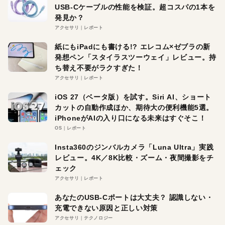
USB-Cケーブルの性能を検証。超コスパの1本を
発見か？
アクセサリ
レポート
紙にもiPadにも書ける!? エレコム×ゼブラの新
発想ペン「スタイラスツーウェイ」レビュー。持
ち替え不要がラクすぎた！
アクセサリ
レポート
iOS 27（ベータ版）を試す。Siri AI、ショート
カットの自動作成ほか、期待大の便利機能5選。
iPhoneがAIの入り口になる未来はすぐそこ！
OS
レポート
Insta360のジンバルカメラ「Luna Ultra」実践
レビュー。4K／8K比較・ズーム・夜間撮影をチ
ェック
アクセサリ
レポート
あなたのUSB-Cポートは大丈夫？ 認識しない・
充電できない原因と正しい対策
アクセサリ
テクノロジー