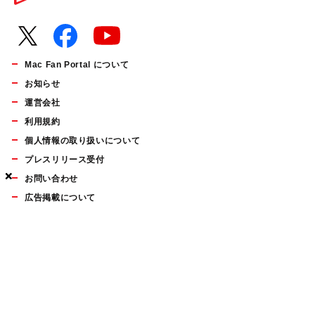
Mac Fan Portal について
お知らせ
運営会社
利用規約
個人情報の取り扱いについて
プレスリリース受付
×
×
×
お問い合わせ
広告掲載について
マイナビBOOKS
Mac Fan Portalの人気記事ランキングやおすすめ記事、編集部
員によるコラムなどをまとめたメールマガジンを毎週金曜日に
配信します。お気軽にご登録ください。