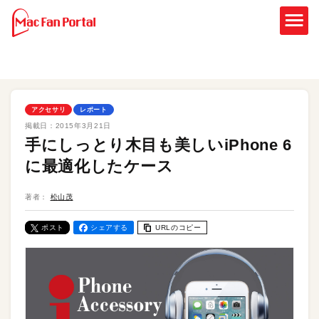
アクセサリ
レポート
掲載日：
2015年3月21日
手にしっとり木目も美しいiPhone 6
に最適化したケース
著者：
松山茂
ポスト
シェアする
URLのコピー