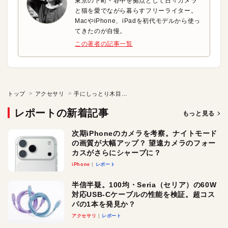
東京の下町・谷中を拠点として日々カメラ
と猫を愛でながら暮らすフリーライター。
MacやiPhone、iPadを初代モデルから使っ
てきたのが自慢。
この著者の記事一覧
トップ
アクセサリ
手にしっとり木目も美しいiPhone 6に最適化したケース
レポートの新着記事
もっと見る
次期iPhoneのカメラを考察。ナイトモード
の画質が大幅アップ？ 望遠カメラのフォー
カスがさらにシャープに？
iPhone
レポート
半信半疑。100均・Seria（セリア）の60W
対応USB-Cケーブルの性能を検証。超コス
パの1本を発見か？
アクセサリ
レポート