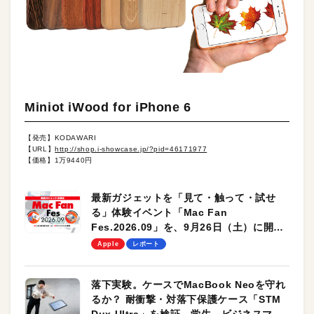
Miniot iWood for iPhone 6
【発売】KODAWARI
【URL】
http://shop.i-showcase.jp/?pid=46171977
【価格】1万9440円
最新ガジェットを「見て・触って・試せ
る」体験イベント「Mac Fan
Fes.2026.09」を、9月26日（土）に開催
します！
Apple
レポート
落下実験。ケースでMacBook Neoを守れ
るか？ 耐衝撃・対落下保護ケース「STM