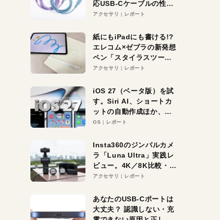
応USB-Cケーブルの性能
を検証。超コスパの1本を
アクセサリ
レポート
発見か？
紙にもiPadにも書ける!?
エレコム×ゼブラの新発想
ペン「スタイラスツーウ
ェイ」レビュー。持ち替
アクセサリ
レポート
え不要がラクすぎた！
iOS 27（ベータ版）を試
す。Siri AI、ショートカ
ットの自動作成ほか、期
待大の便利機能5選。
OS
レポート
iPhoneがAIの入り口にな
る未来はすぐそこ！
Insta360のジンバルカメ
ラ「Luna Ultra」実践レ
ビュー。4K／8K比較・ズ
ーム・夜間撮影をチェッ
アクセサリ
レポート
ク
あなたのUSB-Cポートは
大丈夫？ 認識しない・充
電できない原因と正しい