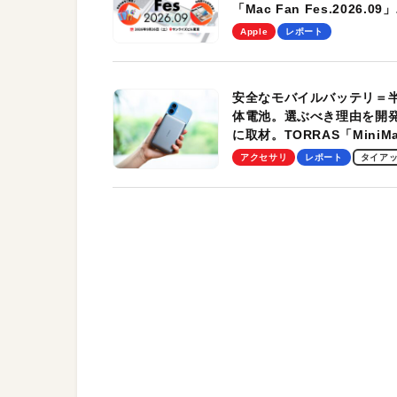
「Mac Fan Fes.2026.09」
を、9月26日（土）に開催
Apple
レポート
す！
安全なモバイルバッテリ＝
体電池。選ぶべき理由を開
に取材。TORRAS「MiniM
Pro」の実機レビューも
アクセサリ
レポート
タイア