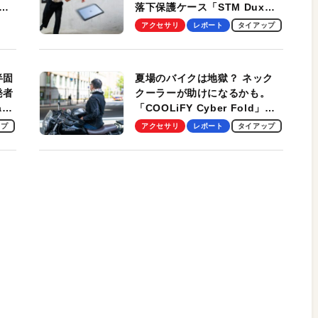
落下保護ケース「STM Dux
しま
Ultra」を検証。学生、ビジネ
アクセサリ
レポート
タイアップ
スマンのモバイルユースに最
適！
半固
夏場のバイクは地獄？ ネック
発者
クーラーが助けになるかも。
ag
「COOLiFY Cyber Fold」レ
ビュー。冷却の速さ、密着する
ップ
アクセサリ
レポート
タイアップ
冷却プレート、シンプルな操作
性がグッド！