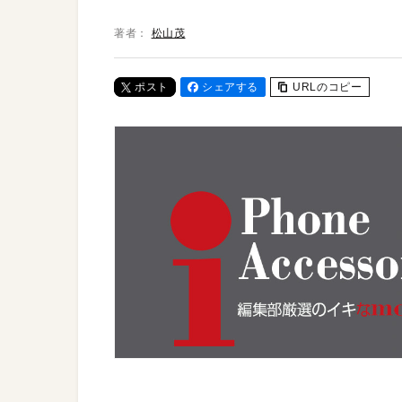
著者：
松山茂
ポスト
シェアする
URLのコピー