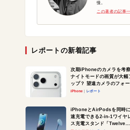
慢。
この著者の記事
レポートの新着記事
次期iPhoneのカメラを考
ナイトモードの画質が大幅
ップ？ 望遠カメラのフォ
スがさらにシャープに？
iPhone
レポート
iPhoneとAirPodsを同時
速充電できる2-in-1ワイヤ
ス充電スタンド「Twelve