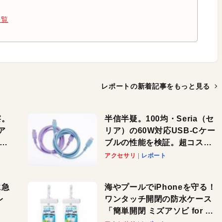
一覧
レポートの新着記事を
もっと見る
察。
半信半疑。100均・Seria（セ
ア
リア）の60W対応USB-Cケー
ーカ
ブルの性能を検証。超コスパ
の1本を発見か？
アクセサリ
レポート
に急
海やプールでiPhoneを守る！
レ
ワンタッチ開閉の防水ケース
「簡単開閉 ミズアソビ for ス