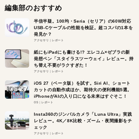
編集部のおすすめ
半信半疑。100均・Seria（セリア）の60W対応
USB-Cケーブルの性能を検証。超コスパの1本を
発見か？
アクセサリ
レポート
紙にもiPadにも書ける!? エレコム×ゼブラの新
発想ペン「スタイラスツーウェイ」レビュー。持
ち替え不要がラクすぎた！
アクセサリ
レポート
iOS 27（ベータ版）を試す。Siri AI、ショート
カットの自動作成ほか、期待大の便利機能5選。
iPhoneがAIの入り口になる未来はすぐそこ！
OS
レポート
Insta360のジンバルカメラ「Luna Ultra」実践
レビュー。4K／8K比較・ズーム・夜間撮影をチ
ェック
アクセサリ
レポート