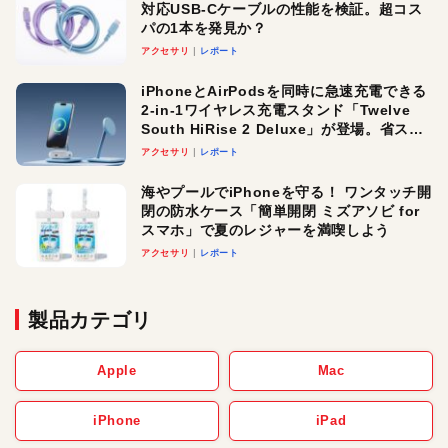
対応USB-Cケーブルの性能を検証。超コス
パの1本を発見か？
アクセサリ
レポート
iPhoneとAirPodsを同時に急速充電できる
2-in-1ワイヤレス充電スタンド「Twelve
South HiRise 2 Deluxe」が登場。省スペ
ースでおしゃれに充電したい人にオスス
アクセサリ
レポート
メ！
海やプールでiPhoneを守る！ ワンタッチ開
閉の防水ケース「簡単開閉 ミズアソビ for
スマホ」で夏のレジャーを満喫しよう
アクセサリ
レポート
製品カテゴリ
Apple
Mac
iPhone
iPad