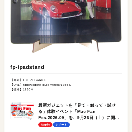
fp-ipadstand
【発売】Flat Packables
【URL】
http://quote-jp.com/item/13556/
【価格】1890円
最新ガジェットを「見て・触って・試せ
る」体験イベント「Mac Fan
Fes.2026.09」を、9月26日（土）に開催
します！
Apple
レポート