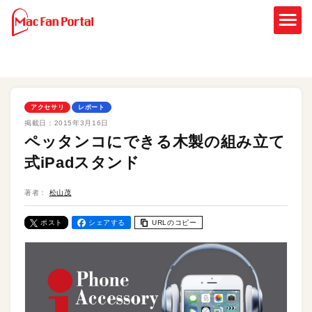
アクセサリ
レポート
掲載日：
2015年3月16日
ペッタンコにできる木製の組み立て
式iPadスタンド
著者：
松山茂
ポスト
シェアする
URLのコピー