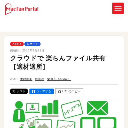
Apple
レポート
掲載日：
2015年3月11日
クラウドで 楽ちんファイル共有
［適材適所］
著者：
中村朝美
松山茂
栗原亮（Arkhē）
ポスト
シェアする
URLのコピー