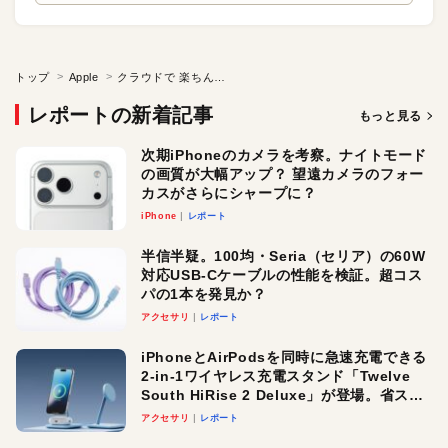
トップ
Apple
クラウドで 楽ちんファイル共有［適材適所］
レポートの新着記事
もっと見る
次期iPhoneのカメラを考察。ナイトモード
の画質が大幅アップ？ 望遠カメラのフォー
カスがさらにシャープに？
iPhone
レポート
半信半疑。100均・Seria（セリア）の60W
対応USB-Cケーブルの性能を検証。超コス
パの1本を発見か？
アクセサリ
レポート
iPhoneとAirPodsを同時に急速充電できる
2-in-1ワイヤレス充電スタンド「Twelve
South HiRise 2 Deluxe」が登場。省スペ
ースでおしゃれに充電したい人にオスス
アクセサリ
レポート
メ！