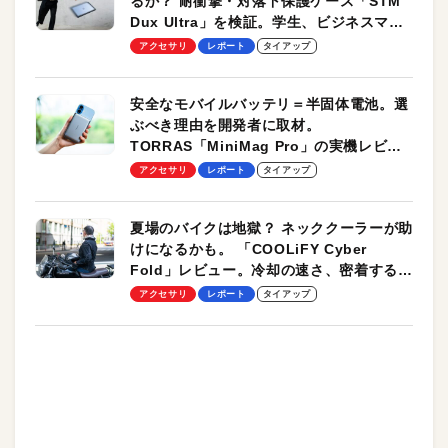
るか？ 耐衝撃・対落下保護ケース「STM
Dux Ultra」を検証。学生、ビジネスマン
のモバイルユースに最適！
アクセサリ
レポート
タイアップ
安全なモバイルバッテリ＝半固体電池。選
ぶべき理由を開発者に取材。
TORRAS「MiniMag Pro」の実機レビュ
ーも
アクセサリ
レポート
タイアップ
夏場のバイクは地獄？ ネッククーラーが助
けになるかも。 「COOLiFY Cyber
Fold」レビュー。冷却の速さ、密着する冷
却プレート、シンプルな操作性がグッド！
アクセサリ
レポート
タイアップ