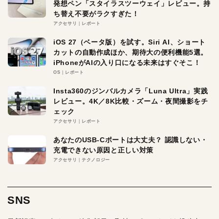
発想ペン「スタイラスツーウェイ」レビュー。持
ち替え不要がラクすぎた！
アクセサリ
レポート
iOS 27（ベータ版）を試す。Siri AI、ショート
カットの自動作成ほか、期待大の便利機能5選。
iPhoneがAIの入り口になる未来はすぐそこ！
OS
レポート
Insta360のジンバルカメラ「Luna Ultra」実践
レビュー。4K／8K比較・ズーム・夜間撮影をチ
ェック
アクセサリ
レポート
あなたのUSB-Cポートは大丈夫？ 認識しない・
充電できない原因と正しい対策
アクセサリ
テクノロジー
SNS