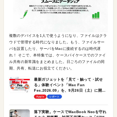
複数のデバイスを1人で使うようになり、ファイルはクラ
ウドで管理する時代になりました。もう、ファイルサー
バを設置したり、サーバをMacに接続するのは時代遅
れ！ そこで、本特集では、ケースバイケースでのファイ
ル共有の新常識をまとめました。日ごろのファイルの同
期、共有、転送にお役立てください。
最新ガジェットを「見て・触って・試せ
る」体験イベント「Mac Fan
Fes.2026.09」を、9月26日（土）に開催
します！
Apple
レポート
落下実験。ケースでMacBook Neoを守れ