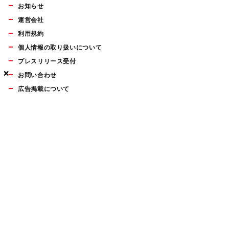
お知らせ
運営会社
利用規約
個人情報の取り扱いについて
プレスリリース受付
×
×
×
お問い合わせ
広告掲載について
マイナビBOOKS
Mac Fan Portalの人気記事ランキングやおすすめ記事、編集部
員によるコラムなどをまとめたメールマガジンを毎週金曜日に
配信します。お気軽にご登録ください。
Mac Fan メールマガジン
無料登録はこちら