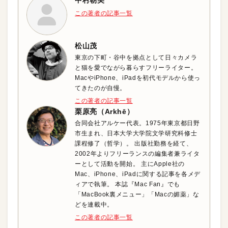
中村朝美
この著者の記事一覧
松山茂
東京の下町・谷中を拠点として日々カメラ
と猫を愛でながら暮らすフリーライター。
MacやiPhone、iPadを初代モデルから使っ
てきたのが自慢。
この著者の記事一覧
栗原亮（Arkhē）
合同会社アルケー代表。1975年東京都日野
市生まれ、日本大学大学院文学研究科修士
課程修了（哲学）。 出版社勤務を経て、
2002年よりフリーランスの編集者兼ライタ
ーとして活動を開始。 主にApple社の
Mac、iPhone、iPadに関する記事を各メデ
ィアで執筆。 本誌『Mac Fan』でも
「MacBook裏メニュー」「Macの媚薬」な
どを連載中。
この著者の記事一覧