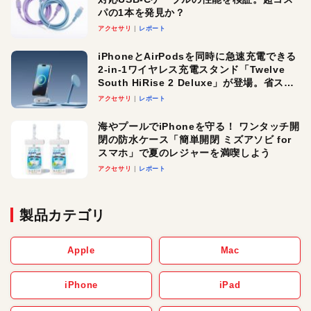
パの1本を発見か？
アクセサリ
レポート
iPhoneとAirPodsを同時に急速充電できる
2-in-1ワイヤレス充電スタンド「Twelve
South HiRise 2 Deluxe」が登場。省スペ
ースでおしゃれに充電したい人にオスス
アクセサリ
レポート
メ！
海やプールでiPhoneを守る！ ワンタッチ開
閉の防水ケース「簡単開閉 ミズアソビ for
スマホ」で夏のレジャーを満喫しよう
アクセサリ
レポート
製品カテゴリ
Apple
Mac
iPhone
iPad