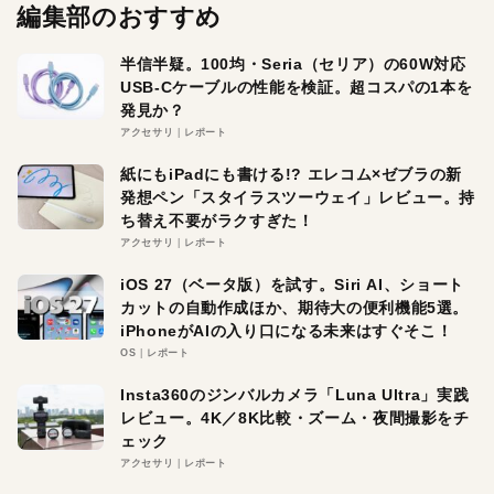
編集部のおすすめ
半信半疑。100均・Seria（セリア）の60W対応
USB-Cケーブルの性能を検証。超コスパの1本を
発見か？
アクセサリ
レポート
紙にもiPadにも書ける!? エレコム×ゼブラの新
発想ペン「スタイラスツーウェイ」レビュー。持
ち替え不要がラクすぎた！
アクセサリ
レポート
iOS 27（ベータ版）を試す。Siri AI、ショート
カットの自動作成ほか、期待大の便利機能5選。
iPhoneがAIの入り口になる未来はすぐそこ！
OS
レポート
Insta360のジンバルカメラ「Luna Ultra」実践
レビュー。4K／8K比較・ズーム・夜間撮影をチ
ェック
アクセサリ
レポート