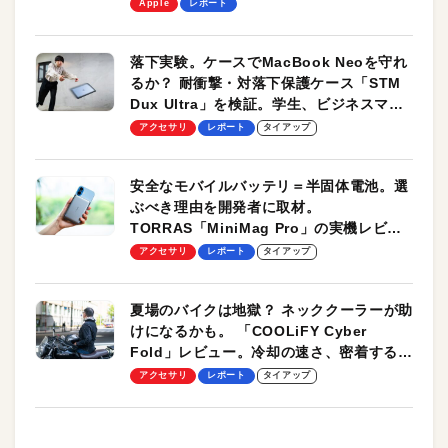
します！
Apple
レポート
落下実験。ケースでMacBook Neoを守れ
るか？ 耐衝撃・対落下保護ケース「STM
Dux Ultra」を検証。学生、ビジネスマン
のモバイルユースに最適！
アクセサリ
レポート
タイアップ
安全なモバイルバッテリ＝半固体電池。選
ぶべき理由を開発者に取材。
TORRAS「MiniMag Pro」の実機レビュ
ーも
アクセサリ
レポート
タイアップ
夏場のバイクは地獄？ ネッククーラーが助
けになるかも。 「COOLiFY Cyber
Fold」レビュー。冷却の速さ、密着する冷
却プレート、シンプルな操作性がグッド！
アクセサリ
レポート
タイアップ