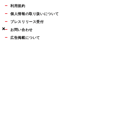
利用規約
個人情報の取り扱いについて
プレスリリース受付
×
×
×
お問い合わせ
広告掲載について
マイナビBOOKS
Mac Fan Portalの人気記事ランキングやおすすめ記事、編集部
員によるコラムなどをまとめたメールマガジンを毎週金曜日に
配信します。お気軽にご登録ください。
Mac Fan メールマガジン
無料登録はこちら