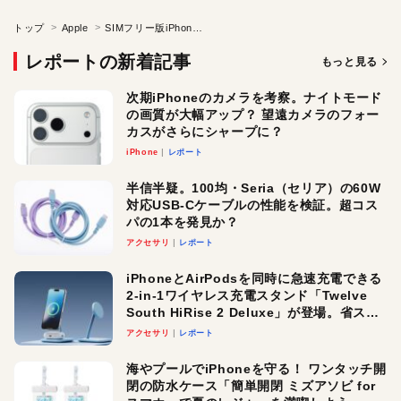
トップ
Apple
SIMフリー版iPhone発売停止の理由は？
レポートの新着記事
もっと見る
次期iPhoneのカメラを考察。ナイトモード
の画質が大幅アップ？ 望遠カメラのフォー
カスがさらにシャープに？
iPhone
レポート
半信半疑。100均・Seria（セリア）の60W
対応USB-Cケーブルの性能を検証。超コス
パの1本を発見か？
アクセサリ
レポート
iPhoneとAirPodsを同時に急速充電できる
2-in-1ワイヤレス充電スタンド「Twelve
South HiRise 2 Deluxe」が登場。省スペ
ースでおしゃれに充電したい人にオスス
アクセサリ
レポート
メ！
海やプールでiPhoneを守る！ ワンタッチ開
閉の防水ケース「簡単開閉 ミズアソビ for