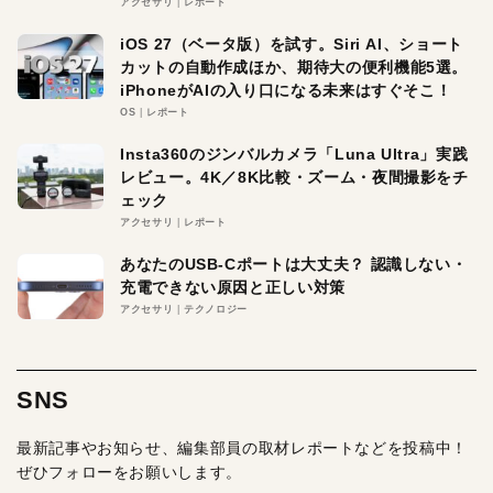
アクセサリ
レポート
iOS 27（ベータ版）を試す。Siri AI、ショート
カットの自動作成ほか、期待大の便利機能5選。
iPhoneがAIの入り口になる未来はすぐそこ！
OS
レポート
Insta360のジンバルカメラ「Luna Ultra」実践
レビュー。4K／8K比較・ズーム・夜間撮影をチ
ェック
アクセサリ
レポート
あなたのUSB-Cポートは大丈夫？ 認識しない・
充電できない原因と正しい対策
アクセサリ
テクノロジー
SNS
最新記事やお知らせ、編集部員の取材レポートなどを投稿中！
ぜひフォローをお願いします。