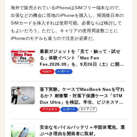
海外で販売されているiPhoneはSIMフリー端末なので、
出張などの機会に現地のiPhoneを購入し、帰国後日本の
SIMカードを挿入すれば使用可能。必要ならば検討して
もよいだろう。ただし、キャリアの使用周波数ごとに
iPhoneのモデルも違うので注意が必要だ。
最新ガジェットを「見て・触って・試せ
る」体験イベント「Mac Fan
Fes.2026.09」を、9月26日（土）に開催
します！
Apple
レポート
落下実験。ケースでMacBook Neoを守れ
るか？ 耐衝撃・対落下保護ケース「STM
Dux Ultra」を検証。学生、ビジネスマン
のモバイルユースに最適！
アクセサリ
レポート
タイアップ
安全なモバイルバッテリ＝半固体電池。選
ぶべき理由を開発者に取材。