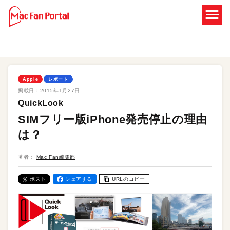
Apple
レポート
掲載日：
2015年1月27日
QuickLook
SIMフリー版iPhone発売停止の理由
は？
著者：
Mac Fan編集部
ポスト
シェアする
URLのコピー