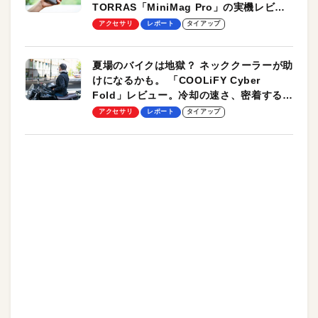
TORRAS「MiniMag Pro」の実機レビュ
ーも
アクセサリ
レポート
タイアップ
夏場のバイクは地獄？ ネッククーラーが助
けになるかも。 「COOLiFY Cyber
Fold」レビュー。冷却の速さ、密着する冷
却プレート、シンプルな操作性がグッド！
アクセサリ
レポート
タイアップ