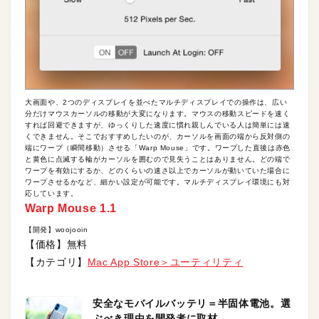
大画面や、2つのディスプレイを並べたマルチディスプレイでの操作は、広い
分だけマウスカーソルの移動が大変になります。マウスの移動スピードを速く
すれば回避できますが、ゆっくりした速度に慣れ親しんでいる人は簡単には速
くできません。そこでおすすめしたいのが、カーソルを画面の端から反対側の
端にワープ（瞬間移動）させる「Warp Mouse」です。ワープした直後は赤色
と黄色に点滅する輪がカーソルを囲むので見失うことはありません。どの端で
ワープを有効にするか、どのくらいの速さ以上でカーソルが動いていた場合に
ワープさせるかなど、細かい設定が可能です。マルチディスプレイ環境にも対
応しています。
Warp Mouse 1.1
【開発】woojooin
【価格】無料
【カテゴリ】
Mac App Store＞ユーティリティ
安全なモバイルバッテリ＝半固体電池。選
ぶべき理由を開発者に取材。