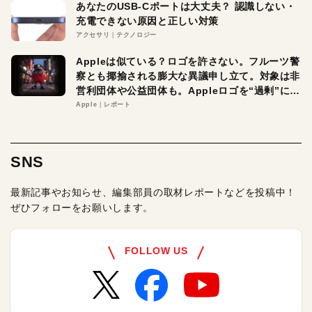
あなたのUSB-Cポートは大丈夫？ 認識しない・
充電できない原因と正しい対策
アクセサリ
テクノロジー
Appleは似ている？ロゴを許さない。フルーツ警
察とも揶揄される膨大な異議申し立て。対象は非
営利団体や公益団体も。Appleロゴを“過剰”に守
る理由とは
Apple
レポート
SNS
最新記事やお知らせ、編集部員の取材レポートなどを投稿中！
ぜひフォローをお願いします。
FOLLOW US