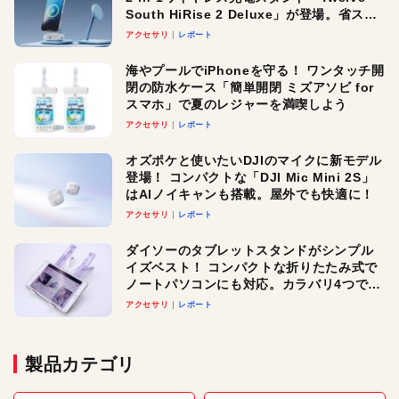
South HiRise 2 Deluxe」が登場。省スペ
ースでおしゃれに充電したい人にオスス
アクセサリ
レポート
メ！
海やプールでiPhoneを守る！ ワンタッチ開
閉の防水ケース「簡単開閉 ミズアソビ for
スマホ」で夏のレジャーを満喫しよう
アクセサリ
レポート
オズポケと使いたいDJIのマイクに新モデル
登場！ コンパクトな「DJI Mic Mini 2S」
はAIノイキャンも搭載。屋外でも快適に！
アクセサリ
レポート
ダイソーのタブレットスタンドがシンプル
イズベスト！ コンパクトな折りたたみ式で
ノートパソコンにも対応。カラバリ4つで選
べる楽しさも
アクセサリ
レポート
製品カテゴリ