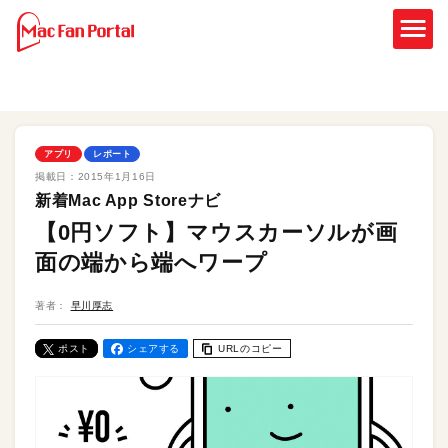
アプリ
レポート
掲載日：
2015年1月16日
新着Mac App Storeナビ
【0円ソフト】マウスカーソルが画
面の端から端へワープ
著者：
早川厚志
ポスト
シェアする
URLのコピー