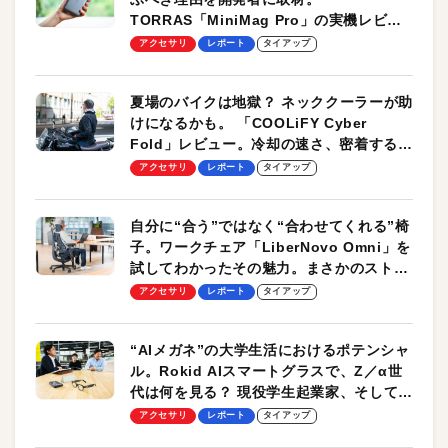
TORRAS「MiniMag Pro」の実機レビュ
ーも
アクセサリ
レポート
タイアップ
夏場のバイクは地獄？ ネッククーラーが助
けになるかも。 「COOLiFY Cyber
Fold」レビュー。冷却の速さ、密着する冷
却プレート、シンプルな操作性がグッド！
アクセサリ
レポート
タイアップ
自分に“合う”ではなく“合わせてくれる”椅
子。ワークチェア「LiberNovo Omni」を
試してわかったその魅力。まさかのストレ
ッチ機能も搭載
アクセサリ
レポート
タイアップ
“AIメガネ”の大学生活におけるポテンシャ
ル。Rokid AIスマートグラスで、Z／α世
代は何を見る？ 現役学生起業家、そして教
授による体験会レポート【PR】
アクセサリ
レポート
タイアップ