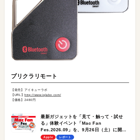
プリクラリモート
【発売】アイキューラボ
【URL】
http://www.iqlabo.com/
【価格】2480円
最新ガジェットを「見て・触って・試せ
る」体験イベント「Mac Fan
Fes.2026.09」を、9月26日（土）に開催
します！
Apple
レポート