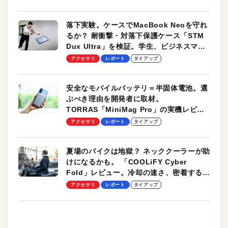
落下実験。ケースでMacBook Neoを守れ
るか？ 耐衝撃・対落下保護ケース「STM
Dux Ultra」を検証。学生、ビジネスマン
のモバイルユースに最適！
アクセサリ
レポート
タイアップ
安全なモバイルバッテリ＝半固体電池。選
ぶべき理由を開発者に取材。
TORRAS「MiniMag Pro」の実機レビュ
ーも
アクセサリ
レポート
タイアップ
夏場のバイクは地獄？ ネッククーラーが助
けになるかも。 「COOLiFY Cyber
Fold」レビュー。冷却の速さ、密着する冷
却プレート、シンプルな操作性がグッド！
アクセサリ
レポート
タイアップ