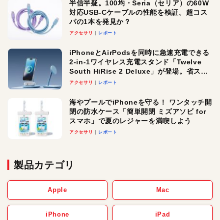
半信半疑。100均・Seria（セリア）の60W
対応USB-Cケーブルの性能を検証。超コス
パの1本を発見か？
アクセサリ
レポート
iPhoneとAirPodsを同時に急速充電できる
2-in-1ワイヤレス充電スタンド「Twelve
South HiRise 2 Deluxe」が登場。省スペ
ースでおしゃれに充電したい人にオスス
アクセサリ
レポート
メ！
海やプールでiPhoneを守る！ ワンタッチ開
閉の防水ケース「簡単開閉 ミズアソビ for
スマホ」で夏のレジャーを満喫しよう
アクセサリ
レポート
製品カテゴリ
Apple
Mac
iPhone
iPad