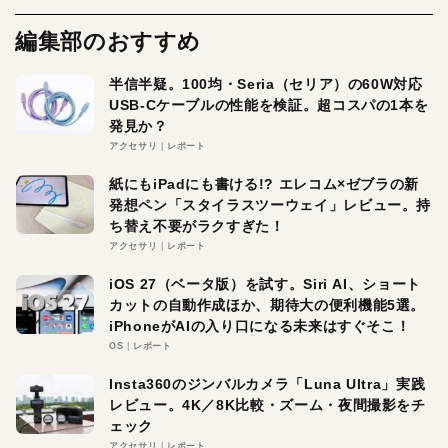
編集部のおすすめ
半信半疑。100均・Seria（セリア）の60W対応
USB-Cケーブルの性能を検証。超コスパの1本を
発見か？
アクセサリ
レポート
紙にもiPadにも書ける!? エレコム×ゼブラの新
発想ペン「スタイラスツーウェイ」レビュー。持
ち替え不要がラクすぎた！
アクセサリ
レポート
iOS 27（ベータ版）を試す。Siri AI、ショート
カットの自動作成ほか、期待大の便利機能5選。
iPhoneがAIの入り口になる未来はすぐそこ！
OS
レポート
Insta360のジンバルカメラ「Luna Ultra」実践
レビュー。4K／8K比較・ズーム・夜間撮影をチ
ェック
アクセサリ
レポート