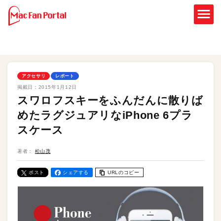
アクセサリ
レポート
掲載日：
2015年1月12日
スワロフスキーをふんだんに散りば
めたラグジュアリなiPhone 6プラ
スケース
著者：
松山茂
ポスト
シェアする
URLのコピー