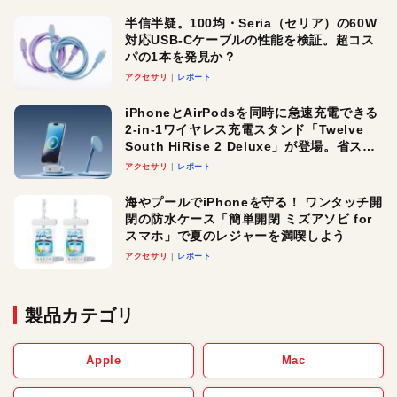
半信半疑。100均・Seria（セリア）の60W
対応USB-Cケーブルの性能を検証。超コス
パの1本を発見か？
アクセサリ
レポート
iPhoneとAirPodsを同時に急速充電できる
2-in-1ワイヤレス充電スタンド「Twelve
South HiRise 2 Deluxe」が登場。省スペ
ースでおしゃれに充電したい人にオスス
アクセサリ
レポート
メ！
海やプールでiPhoneを守る！ ワンタッチ開
閉の防水ケース「簡単開閉 ミズアソビ for
スマホ」で夏のレジャーを満喫しよう
アクセサリ
レポート
製品カテゴリ
Apple
Mac