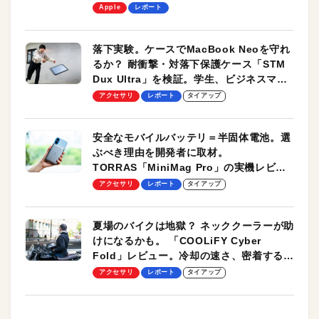
します！
Apple
レポート
落下実験。ケースでMacBook Neoを守れ
るか？ 耐衝撃・対落下保護ケース「STM
Dux Ultra」を検証。学生、ビジネスマン
のモバイルユースに最適！
アクセサリ
レポート
タイアップ
安全なモバイルバッテリ＝半固体電池。選
ぶべき理由を開発者に取材。
TORRAS「MiniMag Pro」の実機レビュ
ーも
アクセサリ
レポート
タイアップ
夏場のバイクは地獄？ ネッククーラーが助
けになるかも。 「COOLiFY Cyber
Fold」レビュー。冷却の速さ、密着する冷
却プレート、シンプルな操作性がグッド！
アクセサリ
レポート
タイアップ