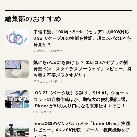
編集部のおすすめ
半信半疑。100均・Seria（セリア）の60W対応
USB-Cケーブルの性能を検証。超コスパの1本を
発見か？
アクセサリ
レポート
紙にもiPadにも書ける!? エレコム×ゼブラの新
発想ペン「スタイラスツーウェイ」レビュー。持
ち替え不要がラクすぎた！
アクセサリ
レポート
iOS 27（ベータ版）を試す。Siri AI、ショート
カットの自動作成ほか、期待大の便利機能5選。
iPhoneがAIの入り口になる未来はすぐそこ！
OS
レポート
Insta360のジンバルカメラ「Luna Ultra」実践
レビュー。4K／8K比較・ズーム・夜間撮影をチ
ェック