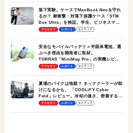
落下実験。ケースでMacBook Neoを守れ
るか？ 耐衝撃・対落下保護ケース「STM
Dux Ultra」を検証。学生、ビジネスマン
のモバイルユースに最適！
アクセサリ
レポート
タイアップ
安全なモバイルバッテリ＝半固体電池。選
ぶべき理由を開発者に取材。
TORRAS「MiniMag Pro」の実機レビュ
ーも
アクセサリ
レポート
タイアップ
夏場のバイクは地獄？ ネッククーラーが助
けになるかも。 「COOLiFY Cyber
Fold」レビュー。冷却の速さ、密着する冷
却プレート、シンプルな操作性がグッド！
アクセサリ
レポート
タイアップ