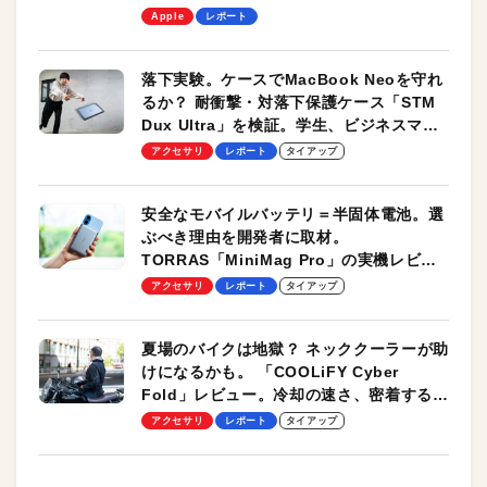
します！
Apple
レポート
落下実験。ケースでMacBook Neoを守れ
るか？ 耐衝撃・対落下保護ケース「STM
Dux Ultra」を検証。学生、ビジネスマン
のモバイルユースに最適！
アクセサリ
レポート
タイアップ
安全なモバイルバッテリ＝半固体電池。選
ぶべき理由を開発者に取材。
TORRAS「MiniMag Pro」の実機レビュ
ーも
アクセサリ
レポート
タイアップ
夏場のバイクは地獄？ ネッククーラーが助
けになるかも。 「COOLiFY Cyber
Fold」レビュー。冷却の速さ、密着する冷
却プレート、シンプルな操作性がグッド！
アクセサリ
レポート
タイアップ