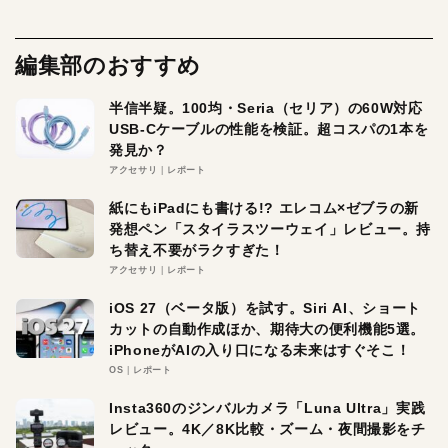
編集部のおすすめ
半信半疑。100均・Seria（セリア）の60W対応
USB-Cケーブルの性能を検証。超コスパの1本を
発見か？
アクセサリ
レポート
紙にもiPadにも書ける!? エレコム×ゼブラの新
発想ペン「スタイラスツーウェイ」レビュー。持
ち替え不要がラクすぎた！
アクセサリ
レポート
iOS 27（ベータ版）を試す。Siri AI、ショート
カットの自動作成ほか、期待大の便利機能5選。
iPhoneがAIの入り口になる未来はすぐそこ！
OS
レポート
Insta360のジンバルカメラ「Luna Ultra」実践
レビュー。4K／8K比較・ズーム・夜間撮影をチ