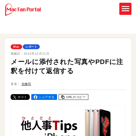
Mac
レポート
掲載日：
2014年12月11日
メールに添付された写真やPDFに注
釈を付けて返信する
著者：
矢橋司
ポスト
シェアする
URLのコピー