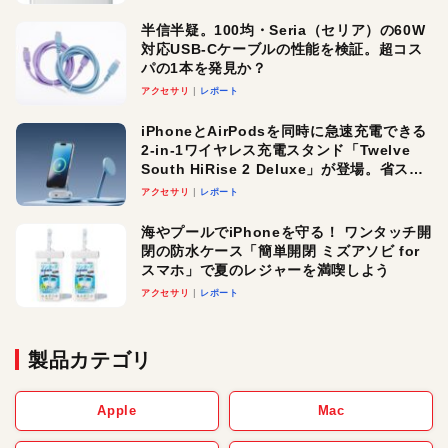
半信半疑。100均・Seria（セリア）の60W
対応USB-Cケーブルの性能を検証。超コス
パの1本を発見か？
アクセサリ
レポート
iPhoneとAirPodsを同時に急速充電できる
2-in-1ワイヤレス充電スタンド「Twelve
South HiRise 2 Deluxe」が登場。省スペ
ースでおしゃれに充電したい人にオスス
アクセサリ
レポート
メ！
海やプールでiPhoneを守る！ ワンタッチ開
閉の防水ケース「簡単開閉 ミズアソビ for
スマホ」で夏のレジャーを満喫しよう
アクセサリ
レポート
製品カテゴリ
Apple
Mac