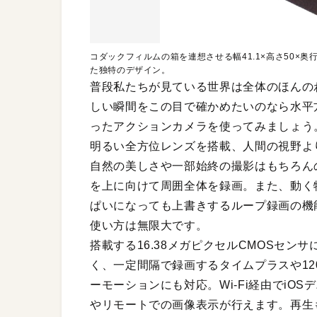
コダックフィルムの箱を連想させる幅41.1×高さ50×
た独特のデザイン。
普段私たちが見ている世界は全体のほんの
しい瞬間をこの目で確かめたいのなら水平方
ったアクションカメラを使ってみましょう。
明るい全方位レンズを搭載、人間の視野よ
自然の美しさや一部始終の撮影はもちろん
を上に向けて周囲全体を録画。また、動く
ぱいになっても上書きするループ録画の機
使い方は無限大です。
搭載する16.38メガピクセルCMOSセンサに
く、一定間隔で録画するタイムプラスや12
ーモーションにも対応。Wi-Fi経由でi
やリモートでの画像表示が行えます。再生も