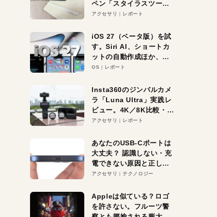
ペン「スタイラスツーウ
ェイ」レビュー。持ち替
アクセサリ
レポート
え不要がラクすぎた！
iOS 27（ベータ版）を試
す。Siri AI、ショートカ
ットの自動作成ほか、期
待大の便利機能5選。
OS
レポート
iPhoneがAIの入り口にな
る未来はすぐそこ！
Insta360のジンバルカメ
ラ「Luna Ultra」実践レ
ビュー。4K／8K比較・ズ
ーム・夜間撮影をチェッ
アクセサリ
レポート
ク
あなたのUSB-Cポートは
大丈夫？ 認識しない・充
電できない原因と正しい
対策
アクセサリ
テクノロジー
Appleは似ている？ロゴ
を許さない。フルーツ警
察とも揶揄される膨大な