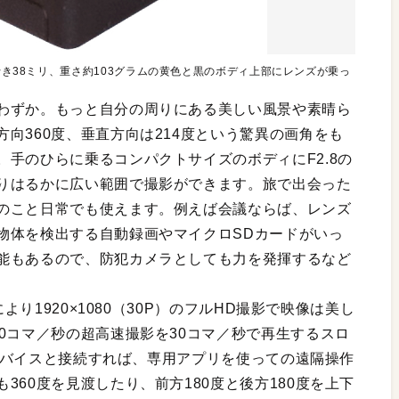
奥行き38ミリ、重さ約103グラムの黄色と黒のボディ上部にレンズが乗っ
わずか。もっと自分の周りにある美しい風景や素晴ら
向360度、垂直方向は214度という驚異の画角をも
手のひらに乗るコンパクトサイズのボディにF2.8の
りはるかに広い範囲で撮影ができます。旅で出会った
のこと日常でも使えます。例えば会議ならば、レンズ
物体を検出する自動録画やマイクロSDカードがいっ
能もあるので、防犯カメラとしても力を発揮するなど
より1920×1080（30P）のフルHD撮影で映像は美し
0コマ／秒の超高速撮影を30コマ／秒で再生するスロ
OSデバイスと接続すれば、専用アプリを使っての遠隔操作
360度を見渡したり、前方180度と後方180度を上下