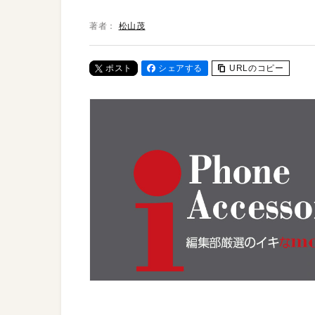
著者：
松山茂
ポスト
シェアする
URLのコピー