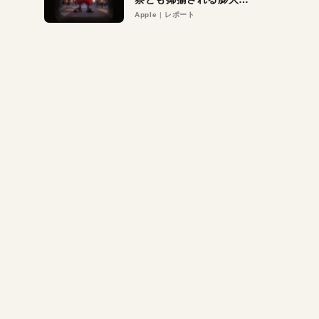
異議申し立て。対象は非
Apple
レポート
営利団体や公益団体も。
Appleロゴを“過剰”に守
る理由とは