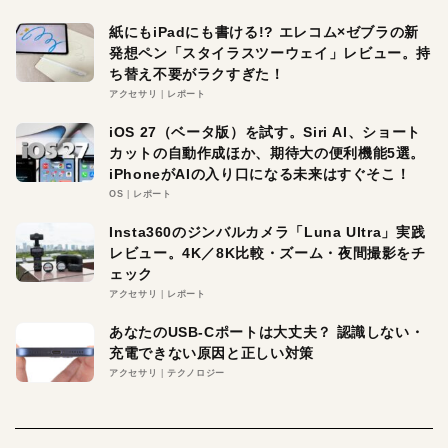
紙にもiPadにも書ける!? エレコム×ゼブラの新
発想ペン「スタイラスツーウェイ」レビュー。持
ち替え不要がラクすぎた！
アクセサリ
レポート
iOS 27（ベータ版）を試す。Siri AI、ショート
カットの自動作成ほか、期待大の便利機能5選。
iPhoneがAIの入り口になる未来はすぐそこ！
OS
レポート
Insta360のジンバルカメラ「Luna Ultra」実践
レビュー。4K／8K比較・ズーム・夜間撮影をチ
ェック
アクセサリ
レポート
あなたのUSB-Cポートは大丈夫？ 認識しない・
充電できない原因と正しい対策
アクセサリ
テクノロジー