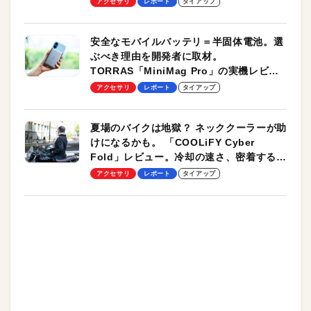
アクセサリ
レポート
タイアップ
安全なモバイルバッテリ＝半固体電池。選
ぶべき理由を開発者に取材。
TORRAS「MiniMag Pro」の実機レビュ
ーも
アクセサリ
レポート
タイアップ
夏場のバイクは地獄？ ネッククーラーが助
けになるかも。 「COOLiFY Cyber
Fold」レビュー。冷却の速さ、密着する冷
却プレート、シンプルな操作性がグッド！
アクセサリ
レポート
タイアップ