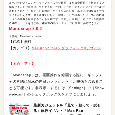
ューバーのアイコンからキャプチャしたい範囲（または全画面）を指定すると
編集ウインドウが開き、矢印や直線、だ円、正方形、テキストなどのツールで
注釈を入れたり、指定した範囲にモザイクを入れたり、あるいは切り抜きやリ
サイズが行えます。静止画像ではなく「動画」として録画したり、Macの内蔵
カメラの映像を録画することも可能です。撮影した画像は、同ソフトが提供す
る共有サービスをはじめ、各種SNSやユーチューブに簡単に共有できます。
Monosnap 3.0.2
【開発】Farminers Limited
【価格】無料
【カテゴリ】
Mac App Store＞グラフィック&デザイン
【まめソフト】
「Monosnap」は、画面操作を録画する際に、キャプチ
ャの片隅にMacの内蔵カメラがとらえた映像を含めるこ
とも可能です。非表示にするには［Settings］で［Show
webcam］のチェックボックスをオフにしましょう。
最新ガジェットを「見て・触って・試せ
る」体験イベント「Mac Fan