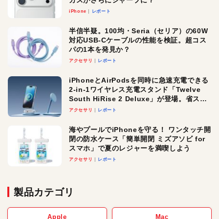
カスがさらにシャープに？
iPhone
レポート
半信半疑。100均・Seria（セリア）の60W
対応USB-Cケーブルの性能を検証。超コス
パの1本を発見か？
アクセサリ
レポート
iPhoneとAirPodsを同時に急速充電できる
2-in-1ワイヤレス充電スタンド「Twelve
South HiRise 2 Deluxe」が登場。省スペ
ースでおしゃれに充電したい人にオスス
アクセサリ
レポート
メ！
海やプールでiPhoneを守る！ ワンタッチ開
閉の防水ケース「簡単開閉 ミズアソビ for
スマホ」で夏のレジャーを満喫しよう
アクセサリ
レポート
製品カテゴリ
Apple
Mac