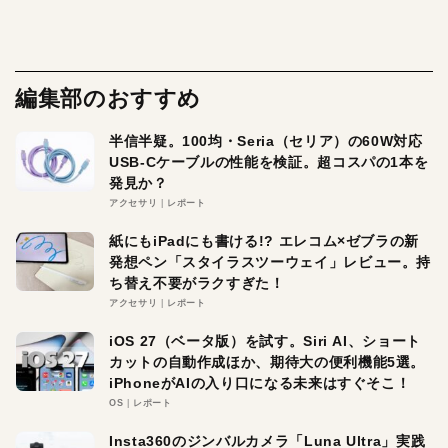
編集部のおすすめ
半信半疑。100均・Seria（セリア）の60W対応
USB-Cケーブルの性能を検証。超コスパの1本を
発見か？
アクセサリ
レポート
紙にもiPadにも書ける!? エレコム×ゼブラの新
発想ペン「スタイラスツーウェイ」レビュー。持
ち替え不要がラクすぎた！
アクセサリ
レポート
iOS 27（ベータ版）を試す。Siri AI、ショート
カットの自動作成ほか、期待大の便利機能5選。
iPhoneがAIの入り口になる未来はすぐそこ！
OS
レポート
Insta360のジンバルカメラ「Luna Ultra」実践