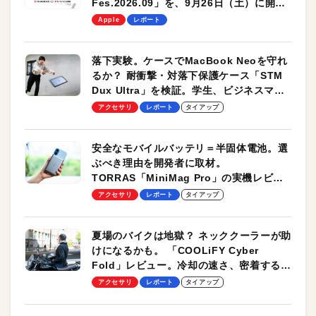
Fes.2026.09」を、9月26日（土）に開催
します！
Apple
レポート
落下実験。ケースでMacBook Neoを守れ
るか？ 耐衝撃・対落下保護ケース「STM
Dux Ultra」を検証。学生、ビジネスマン
のモバイルユースに最適！
アクセサリ
レポート
タイアップ
安全なモバイルバッテリ＝半固体電池。選
ぶべき理由を開発者に取材。
TORRAS「MiniMag Pro」の実機レビュ
ーも
アクセサリ
レポート
タイアップ
夏場のバイクは地獄？ ネッククーラーが助
けになるかも。 「COOLiFY Cyber
Fold」レビュー。冷却の速さ、密着する冷
却プレート、シンプルな操作性がグッド！
アクセサリ
レポート
タイアップ