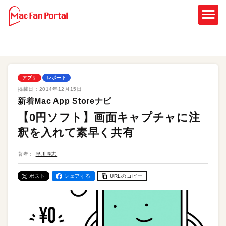
アプリ
レポート
掲載日：
2014年12月15日
新着Mac App Storeナビ
【0円ソフト】画面キャプチャに注
釈を入れて素早く共有
著者：
早川厚志
ポスト
シェアする
URLのコピー