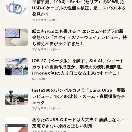
半信半疑。100均・Seria（セリア）の60W対応
USB-Cケーブルの性能を検証。超コスパの1本を
発見か？
アクセサリ
レポート
紙にもiPadにも書ける!? エレコム×ゼブラの新
発想ペン「スタイラスツーウェイ」レビュー。持
ち替え不要がラクすぎた！
アクセサリ
レポート
iOS 27（ベータ版）を試す。Siri AI、ショート
カットの自動作成ほか、期待大の便利機能5選。
iPhoneがAIの入り口になる未来はすぐそこ！
OS
レポート
Insta360のジンバルカメラ「Luna Ultra」実践
レビュー。4K／8K比較・ズーム・夜間撮影をチ
ェック
アクセサリ
レポート
あなたのUSB-Cポートは大丈夫？ 認識しない・
充電できない原因と正しい対策
アクセサリ
テクノロジー