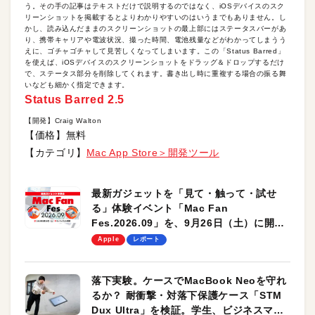
う。その手の記事はテキストだけで説明するのではなく、iOSデバイスのスク
リーンショットを掲載するとよりわかりやすいのはいうまでもありません。し
かし、読み込んだままのスクリーンショットの最上部にはステータスバーがあ
り、携帯キャリアや電波状況、撮った時間、電池残量などがわかってしまうう
えに、ゴチャゴチャして見苦しくなってしまいます。この「Status Barred」
を使えば、iOSデバイスのスクリーンショットをドラッグ＆ドロップするだけ
で、ステータス部分を削除してくれます。書き出し時に重複する場合の振る舞
いなども細かく指定できます。
Status Barred 2.5
【開発】Craig Walton
【価格】無料
【カテゴリ】
Mac App Store＞開発ツール
最新ガジェットを「見て・触って・試せ
る」体験イベント「Mac Fan
Fes.2026.09」を、9月26日（土）に開催
します！
Apple
レポート
落下実験。ケースでMacBook Neoを守れ
るか？ 耐衝撃・対落下保護ケース「STM
Dux Ultra」を検証。学生、ビジネスマン