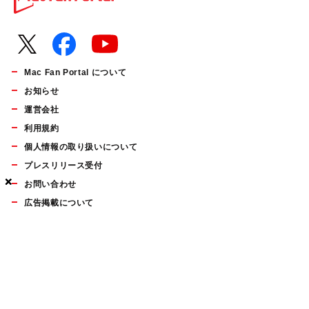
Mac Fan Portal について
お知らせ
運営会社
利用規約
個人情報の取り扱いについて
プレスリリース受付
×
×
×
お問い合わせ
広告掲載について
マイナビBOOKS
Mac Fan Portalの人気記事ランキングやおすすめ記事、編集部
員によるコラムなどをまとめたメールマガジンを毎週金曜日に
配信します。お気軽にご登録ください。