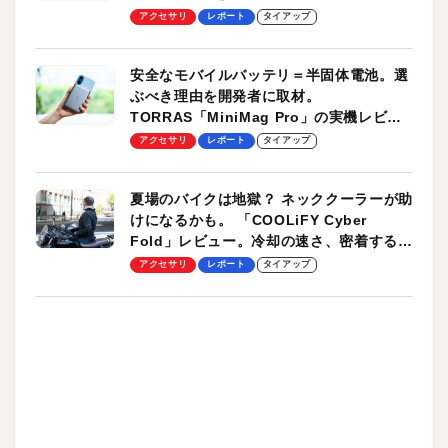
のモバイルユースに最適！
アクセサリ
レポート
タイアップ
安全なモバイルバッテリ＝半固体電池。選
ぶべき理由を開発者に取材。
TORRAS「MiniMag Pro」の実機レビュ
ーも
アクセサリ
レポート
タイアップ
夏場のバイクは地獄？ ネッククーラーが助
けになるかも。 「COOLiFY Cyber
Fold」レビュー。冷却の速さ、密着する冷
却プレート、シンプルな操作性がグッド！
アクセサリ
レポート
タイアップ