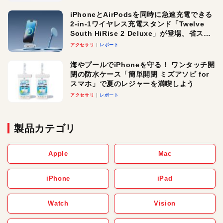
iPhoneとAirPodsを同時に急速充電できる
2-in-1ワイヤレス充電スタンド「Twelve
South HiRise 2 Deluxe」が登場。省スペ
ースでおしゃれに充電したい人にオスス
アクセサリ
レポート
メ！
海やプールでiPhoneを守る！ ワンタッチ開
閉の防水ケース「簡単開閉 ミズアソビ for
スマホ」で夏のレジャーを満喫しよう
アクセサリ
レポート
製品カテゴリ
Apple
Mac
iPhone
iPad
Watch
Vision