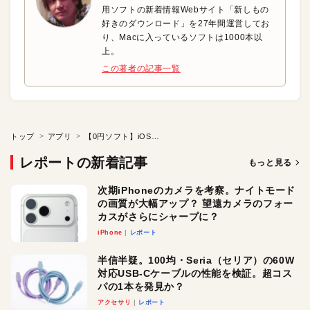
用ソフトの新着情報Webサイト「新しもの
好きのダウンロード」を27年間運営してお
り、Macに入っているソフトは1000本以
上。
この著者の記事一覧
トップ
アプリ
【0円ソフト】iOSの画面イメージからステータスを削除
レポートの新着記事
もっと見る
次期iPhoneのカメラを考察。ナイトモード
の画質が大幅アップ？ 望遠カメラのフォー
カスがさらにシャープに？
iPhone
レポート
半信半疑。100均・Seria（セリア）の60W
対応USB-Cケーブルの性能を検証。超コス
パの1本を発見か？
アクセサリ
レポート