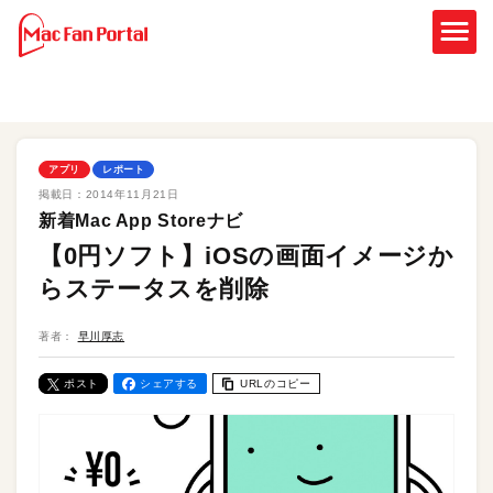
アプリ
レポート
掲載日：
2014年11月21日
新着Mac App Storeナビ
【0円ソフト】iOSの画面イメージか
らステータスを削除
著者：
早川厚志
ポスト
シェアする
URLのコピー