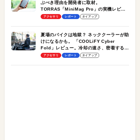
ぶべき理由を開発者に取材。
TORRAS「MiniMag Pro」の実機レビュ
ーも
アクセサリ
レポート
タイアップ
夏場のバイクは地獄？ ネッククーラーが助
けになるかも。 「COOLiFY Cyber
Fold」レビュー。冷却の速さ、密着する冷
却プレート、シンプルな操作性がグッド！
アクセサリ
レポート
タイアップ