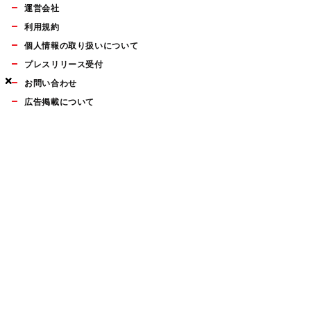
運営会社
利用規約
個人情報の取り扱いについて
プレスリリース受付
×
×
×
お問い合わせ
広告掲載について
マイナビBOOKS
Mac Fan Portalの人気記事ランキングやおすすめ記事、編集部
員によるコラムなどをまとめたメールマガジンを毎週金曜日に
配信します。お気軽にご登録ください。
Mac Fan メールマガジン
無料登録はこちら