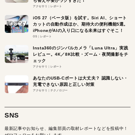
ち替え不要がラクすぎた！
アクセサリ
レポート
iOS 27（ベータ版）を試す。Siri AI、ショート
カットの自動作成ほか、期待大の便利機能5選。
iPhoneがAIの入り口になる未来はすぐそこ！
OS
レポート
Insta360のジンバルカメラ「Luna Ultra」実践
レビュー。4K／8K比較・ズーム・夜間撮影をチ
ェック
アクセサリ
レポート
あなたのUSB-Cポートは大丈夫？ 認識しない・
充電できない原因と正しい対策
アクセサリ
テクノロジー
SNS
最新記事やお知らせ、編集部員の取材レポートなどを投稿中！