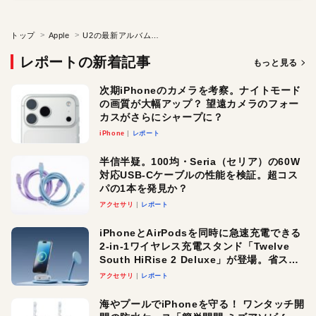
トップ
Apple
U2の最新アルバム「Songs of Innocense」がiTunes Storeで無料配信！
レポートの新着記事
もっと見る
次期iPhoneのカメラを考察。ナイトモード
の画質が大幅アップ？ 望遠カメラのフォー
カスがさらにシャープに？
iPhone
レポート
半信半疑。100均・Seria（セリア）の60W
対応USB-Cケーブルの性能を検証。超コス
パの1本を発見か？
アクセサリ
レポート
iPhoneとAirPodsを同時に急速充電できる
2-in-1ワイヤレス充電スタンド「Twelve
South HiRise 2 Deluxe」が登場。省スペ
ースでおしゃれに充電したい人にオスス
アクセサリ
レポート
メ！
海やプールでiPhoneを守る！ ワンタッチ開