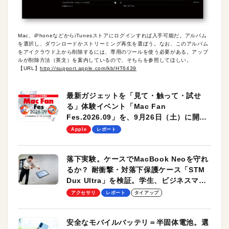
Mac、iPhoneなどからiTunesストアにログインすれば入手可能だ。アルバム
を選択し、ダウンロードかストリーミング再生を選ぼう。なお、このアルバム
をアイクラウド上から削除するには、専用のツールを使う必要がある。アップ
ルが削除方法（英文）を案内しているので、そちらを参照してほしい。
【URL】
http://support.apple.com/kb/HT6439
最新ガジェットを「見て・触って・試せ
る」体験イベント「Mac Fan
Fes.2026.09」を、9月26日（土）に開催
します！
Apple
レポート
落下実験。ケースでMacBook Neoを守れ
るか？ 耐衝撃・対落下保護ケース「STM
Dux Ultra」を検証。学生、ビジネスマン
のモバイルユースに最適！
アクセサリ
レポート
タイアップ
安全なモバイルバッテリ＝半固体電池。選