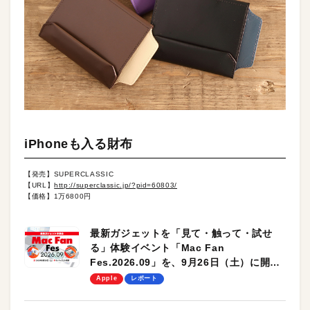
iPhoneも入る財布
【発売】SUPERCLASSIC
【URL】
http://superclassic.jp/?pid=60803/
【価格】1万6800円
最新ガジェットを「見て・触って・試せ
る」体験イベント「Mac Fan
Fes.2026.09」を、9月26日（土）に開催
します！
Apple
レポート