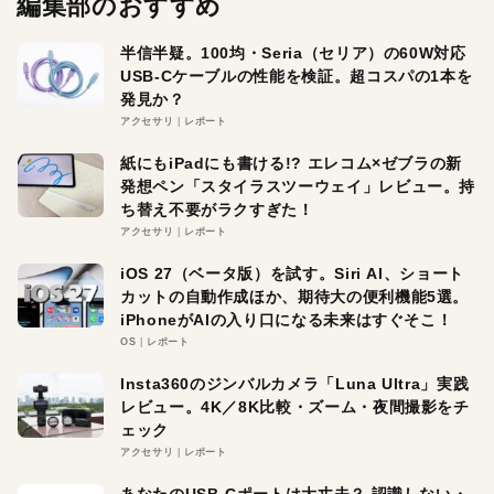
編集部のおすすめ
半信半疑。100均・Seria（セリア）の60W対応
USB-Cケーブルの性能を検証。超コスパの1本を
発見か？
アクセサリ
レポート
紙にもiPadにも書ける!? エレコム×ゼブラの新
発想ペン「スタイラスツーウェイ」レビュー。持
ち替え不要がラクすぎた！
アクセサリ
レポート
iOS 27（ベータ版）を試す。Siri AI、ショート
カットの自動作成ほか、期待大の便利機能5選。
iPhoneがAIの入り口になる未来はすぐそこ！
OS
レポート
Insta360のジンバルカメラ「Luna Ultra」実践
レビュー。4K／8K比較・ズーム・夜間撮影をチ
ェック
アクセサリ
レポート
あなたのUSB-Cポートは大丈夫？ 認識しない・