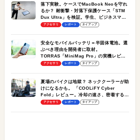
落下実験。ケースでMacBook Neoを守れ
るか？ 耐衝撃・対落下保護ケース「STM
Dux Ultra」を検証。学生、ビジネスマン
のモバイルユースに最適！
アクセサリ
レポート
タイアップ
安全なモバイルバッテリ＝半固体電池。選
ぶべき理由を開発者に取材。
TORRAS「MiniMag Pro」の実機レビュ
ーも
アクセサリ
レポート
タイアップ
夏場のバイクは地獄？ ネッククーラーが助
けになるかも。 「COOLiFY Cyber
Fold」レビュー。冷却の速さ、密着する冷
却プレート、シンプルな操作性がグッド！
アクセサリ
レポート
タイアップ