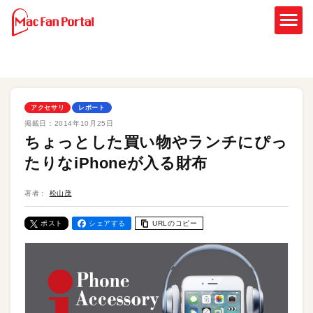
アクセサリ
レポート
掲載日：
2014年10月25日
ちょっとした買い物やランチにぴっ
たりなiPhoneが入る財布
著者：
松山茂
ポスト
シェアする
URLのコピー