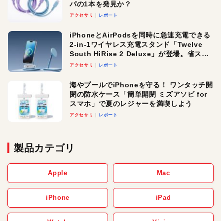
パの1本を発見か？
アクセサリ
レポート
iPhoneとAirPodsを同時に急速充電できる
2-in-1ワイヤレス充電スタンド「Twelve
South HiRise 2 Deluxe」が登場。省スペ
ースでおしゃれに充電したい人にオスス
アクセサリ
レポート
メ！
海やプールでiPhoneを守る！ ワンタッチ開
閉の防水ケース「簡単開閉 ミズアソビ for
スマホ」で夏のレジャーを満喫しよう
アクセサリ
レポート
製品カテゴリ
Apple
Mac
iPhone
iPad