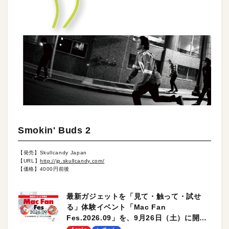
Smokin' Buds 2
【発売】Skullcandy Japan
【URL】
http://jp.skullcandy.com/
【価格】4000円前後
最新ガジェットを「見て・触って・試せ
る」体験イベント「Mac Fan
Fes.2026.09」を、9月26日（土）に開催
します！