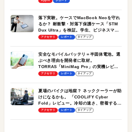
Apple
レポート
落下実験。ケースでMacBook Neoを守れ
るか？ 耐衝撃・対落下保護ケース「STM
Dux Ultra」を検証。学生、ビジネスマン
のモバイルユースに最適！
アクセサリ
レポート
タイアップ
安全なモバイルバッテリ＝半固体電池。選
ぶべき理由を開発者に取材。
TORRAS「MiniMag Pro」の実機レビュ
ーも
アクセサリ
レポート
タイアップ
夏場のバイクは地獄？ ネッククーラーが助
けになるかも。 「COOLiFY Cyber
Fold」レビュー。冷却の速さ、密着する冷
却プレート、シンプルな操作性がグッド！
アクセサリ
レポート
タイアップ