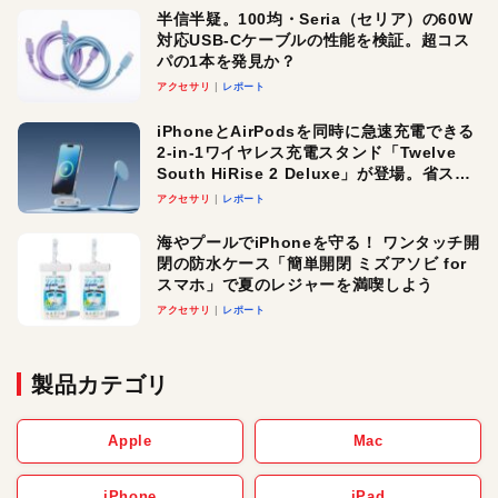
半信半疑。100均・Seria（セリア）の60W
対応USB-Cケーブルの性能を検証。超コス
パの1本を発見か？
アクセサリ
レポート
iPhoneとAirPodsを同時に急速充電できる
2-in-1ワイヤレス充電スタンド「Twelve
South HiRise 2 Deluxe」が登場。省スペ
ースでおしゃれに充電したい人にオスス
アクセサリ
レポート
メ！
海やプールでiPhoneを守る！ ワンタッチ開
閉の防水ケース「簡単開閉 ミズアソビ for
スマホ」で夏のレジャーを満喫しよう
アクセサリ
レポート
製品カテゴリ
Apple
Mac
iPhone
iPad