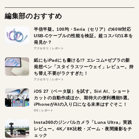
編集部のおすすめ
半信半疑。100均・Seria（セリア）の60W対応
USB-Cケーブルの性能を検証。超コスパの1本を
発見か？
アクセサリ
レポート
紙にもiPadにも書ける!? エレコム×ゼブラの新
発想ペン「スタイラスツーウェイ」レビュー。持
ち替え不要がラクすぎた！
アクセサリ
レポート
iOS 27（ベータ版）を試す。Siri AI、ショート
カットの自動作成ほか、期待大の便利機能5選。
iPhoneがAIの入り口になる未来はすぐそこ！
OS
レポート
Insta360のジンバルカメラ「Luna Ultra」実践
レビュー。4K／8K比較・ズーム・夜間撮影をチ
ェック