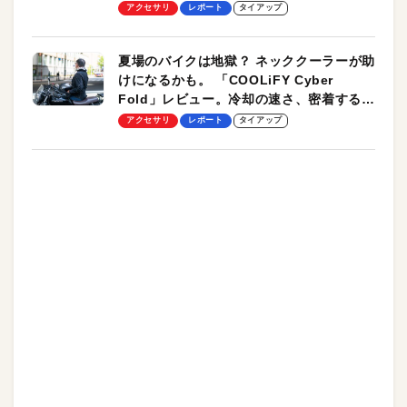
ーも
アクセサリ
レポート
タイアップ
夏場のバイクは地獄？ ネッククーラーが助
けになるかも。 「COOLiFY Cyber
Fold」レビュー。冷却の速さ、密着する冷
却プレート、シンプルな操作性がグッド！
アクセサリ
レポート
タイアップ