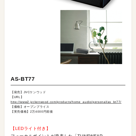
AS-BT77
【発売】JVCケンウッド
【URL】
http://www2.jvckenwood.com/products/home_audio/personal/as_bt77/
【価格】オープンプライス
【実売価格】2万4000円前後
【LEDライト付き】
フォーカルポイントが発表した「TUNEWEAR