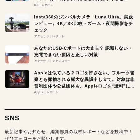
OS
レポート
Insta360のジンバルカメラ「Luna Ultra」実践
レビュー。4K／8K比較・ズーム・夜間撮影をチ
ェック
アクセサリ
レポート
あなたのUSB-Cポートは大丈夫？ 認識しない・
充電できない原因と正しい対策
アクセサリ
テクノロジー
Appleは似ている？ロゴを許さない。フルーツ警
察とも揶揄される膨大な異議申し立て。対象は非
営利団体や公益団体も。Appleロゴを“過剰”に守
る理由とは
Apple
レポート
SNS
最新記事やお知らせ、編集部員の取材レポートなどを投稿中！
ぜひフォローをお願いします。