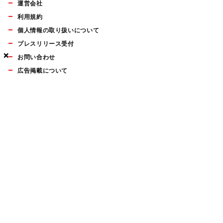
運営会社
利用規約
個人情報の取り扱いについて
プレスリリース受付
×
×
×
お問い合わせ
広告掲載について
マイナビBOOKS
Mac Fan Portalの人気記事ランキングやおすすめ記事、編集部
員によるコラムなどをまとめたメールマガジンを毎週金曜日に
配信します。お気軽にご登録ください。
Mac Fan メールマガジン
無料登録はこちら