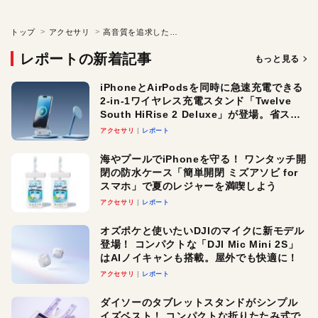
トップ
アクセサリ
高音質を追求した2.1ch構成の小型ワイヤレススピーカ
レポートの新着記事
もっと見る
iPhoneとAirPodsを同時に急速充電できる
2-in-1ワイヤレス充電スタンド「Twelve
South HiRise 2 Deluxe」が登場。省スペ
ースでおしゃれに充電したい人にオスス
アクセサリ
レポート
メ！
海やプールでiPhoneを守る！ ワンタッチ開
閉の防水ケース「簡単開閉 ミズアソビ for
スマホ」で夏のレジャーを満喫しよう
アクセサリ
レポート
オズポケと使いたいDJIのマイクに新モデル
登場！ コンパクトな「DJI Mic Mini 2S」
はAIノイキャンも搭載。屋外でも快適に！
アクセサリ
レポート
ダイソーのタブレットスタンドがシンプル
イズベスト！ コンパクトな折りたたみ式で