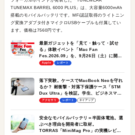
TUNEMAX BARREL 6000 PLUS」は、大容量6000mAh
搭載のモバイルバッテリです。MFi認証取得のライトニン
グ変換アダプタ付きマイクロUSBケーブルも付属してい
ます。価格は7560円です。
最新ガジェットを「見て・触って・試せ
る」体験イベント「Mac Fan
Fes.2026.09」を、9月26日（土）に開催
します！
Apple
レポート
落下実験。ケースでMacBook Neoを守れ
るか？ 耐衝撃・対落下保護ケース「STM
Dux Ultra」を検証。学生、ビジネスマン
のモバイルユースに最適！
アクセサリ
レポート
タイアップ
安全なモバイルバッテリ＝半固体電池。選
ぶべき理由を開発者に取材。
TORRAS「MiniMag Pro」の実機レビュ