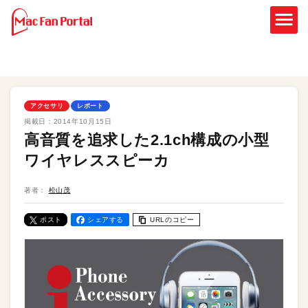
アクセサリ
レポート
掲載日：
2014年10月15日
高音質を追求した2.1ch構成の小型
ワイヤレススピーカ
著者：
松山茂
ポスト
シェアする
URLのコピー