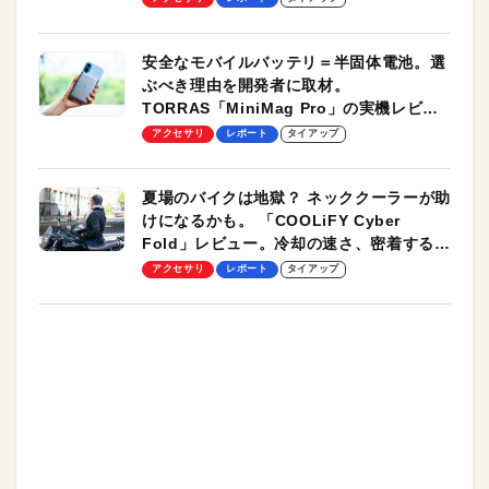
安全なモバイルバッテリ＝半固体電池。選
ぶべき理由を開発者に取材。
TORRAS「MiniMag Pro」の実機レビュ
ーも
アクセサリ
レポート
タイアップ
夏場のバイクは地獄？ ネッククーラーが助
けになるかも。 「COOLiFY Cyber
Fold」レビュー。冷却の速さ、密着する冷
却プレート、シンプルな操作性がグッド！
アクセサリ
レポート
タイアップ