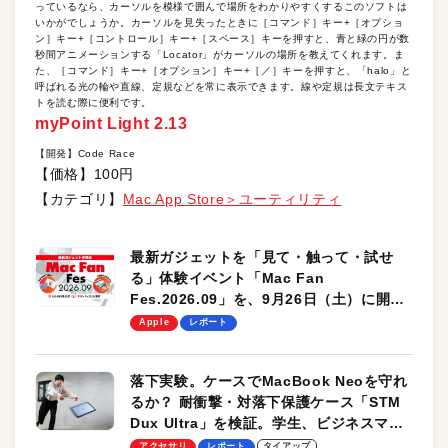
っているなら、カーソルを模様で囲んで場所をわかりやすくするこのソフトは
いかがでしょうか。カーソルを見失ったときに［コマンド］キー+［オプショ
ン］キー+［コントロール］キー+［スペース］キーを押すと、青と緑の円が数
秒間アニメーションする「Locator」がカーソルの場所を教えてくれます。ま
た、［コマンド］キー+［オプション］キー+［／］キーを押すと、「halo」と
呼ばれる光の輪や直線、定規などを常に表示できます。線や定規は長文テキス
トを読む際に便利です。
myPoint Light 2.13
【開発】Code Race
【価格】100円
【カテゴリ】
Mac App Store＞ユーティリティ
最新ガジェットを「見て・触って・試せ
る」体験イベント「Mac Fan
Fes.2026.09」を、9月26日（土）に開催
します！
Apple
レポート
落下実験。ケースでMacBook Neoを守れ
るか？ 耐衝撃・対落下保護ケース「STM
Dux Ultra」を検証。学生、ビジネスマン
のモバイルユースに最適！
アクセサリ
レポート
タイアップ