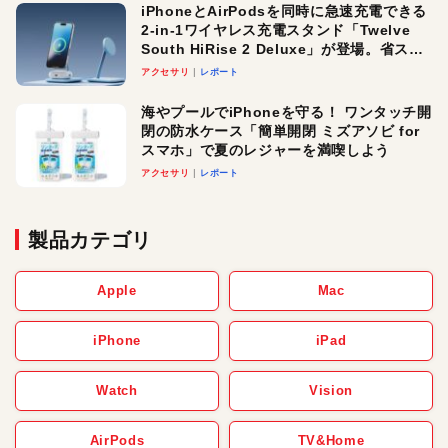
iPhoneとAirPodsを同時に急速充電できる
2-in-1ワイヤレス充電スタンド「Twelve
South HiRise 2 Deluxe」が登場。省スペ
ースでおしゃれに充電したい人にオスス
アクセサリ
レポート
メ！
海やプールでiPhoneを守る！ ワンタッチ開
閉の防水ケース「簡単開閉 ミズアソビ for
スマホ」で夏のレジャーを満喫しよう
アクセサリ
レポート
製品カテゴリ
Apple
Mac
iPhone
iPad
Watch
Vision
AirPods
TV&Home