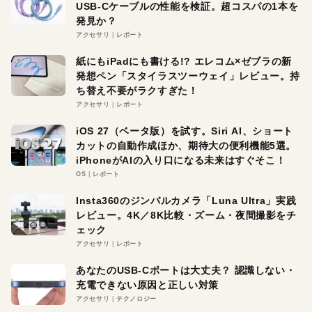
USB-Cケーブルの性能を検証。超コスパの1本を
発見か？
アクセサリ
レポート
紙にもiPadにも書ける!? エレコム×ゼブラの新
発想ペン「スタイラスツーウェイ」レビュー。持
ち替え不要がラクすぎた！
アクセサリ
レポート
iOS 27（ベータ版）を試す。Siri AI、ショート
カットの自動作成ほか、期待大の便利機能5選。
iPhoneがAIの入り口になる未来はすぐそこ！
OS
レポート
Insta360のジンバルカメラ「Luna Ultra」実践
レビュー。4K／8K比較・ズーム・夜間撮影をチ
ェック
アクセサリ
レポート
あなたのUSB-Cポートは大丈夫？ 認識しない・
充電できない原因と正しい対策
アクセサリ
テクノロジー