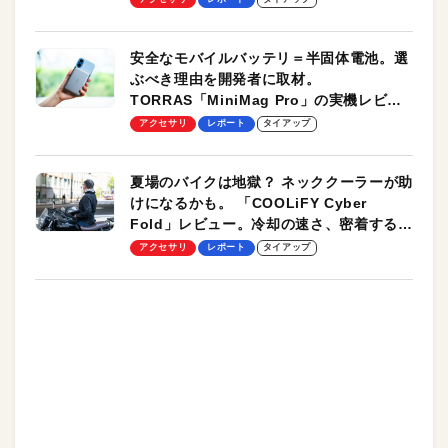
安全なモバイルバッテリ＝半固体電池。選
ぶべき理由を開発者に取材。
TORRAS「MiniMag Pro」の実機レビュ
ーも
アクセサリ
レポート
タイアップ
夏場のバイクは地獄？ ネッククーラーが助
けになるかも。 「COOLiFY Cyber
Fold」レビュー。冷却の速さ、密着する冷
却プレート、シンプルな操作性がグッド！
アクセサリ
レポート
タイアップ