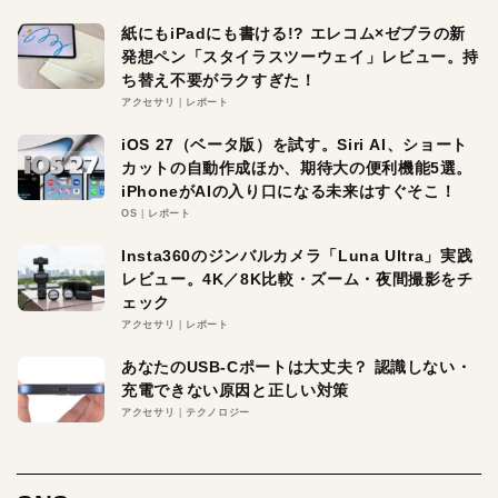
紙にもiPadにも書ける!? エレコム×ゼブラの新
発想ペン「スタイラスツーウェイ」レビュー。持
ち替え不要がラクすぎた！
アクセサリ
レポート
iOS 27（ベータ版）を試す。Siri AI、ショート
カットの自動作成ほか、期待大の便利機能5選。
iPhoneがAIの入り口になる未来はすぐそこ！
OS
レポート
Insta360のジンバルカメラ「Luna Ultra」実践
レビュー。4K／8K比較・ズーム・夜間撮影をチ
ェック
アクセサリ
レポート
あなたのUSB-Cポートは大丈夫？ 認識しない・
充電できない原因と正しい対策
アクセサリ
テクノロジー