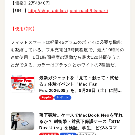
【価格】2万4840円
【URL】
http://shop.adidas.jp/micoach/fitsmart/
【使用時間】
フィットスマートは軽量45グラムのボディに必要な機能
を凝縮している。フル充電は3時間程度で、最大10時間の
連続使用、1日1時間程度の運動なら最大120時間使うこ
とができる。カラーはブラックとホワイトの2種類だ。
最新ガジェットを「見て・触って・試せ
る」体験イベント「Mac Fan
Fes.2026.09」を、9月26日（土）に開催
します！
Apple
レポート
落下実験。ケースでMacBook Neoを守れ
るか？ 耐衝撃・対落下保護ケース「STM
Dux Ultra」を検証。学生、ビジネスマン
のモバイルユースに最適！
アクセサリ
レポート
タイアップ