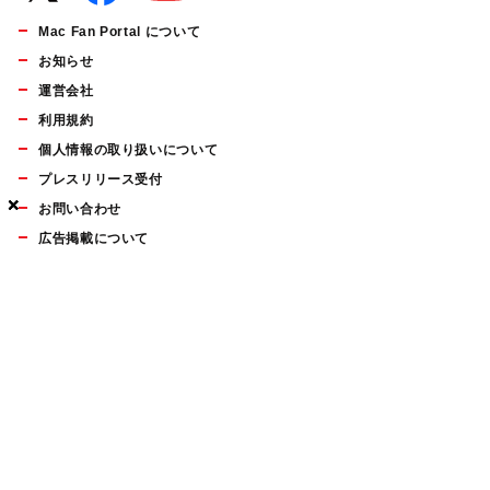
Mac Fan Portal について
お知らせ
運営会社
利用規約
個人情報の取り扱いについて
プレスリリース受付
×
×
×
お問い合わせ
広告掲載について
マイナビBOOKS
Mac Fan Portalの人気記事ランキングやおすすめ記事、編集部
員によるコラムなどをまとめたメールマガジンを毎週金曜日に
配信します。お気軽にご登録ください。
Mac Fan メールマガジン