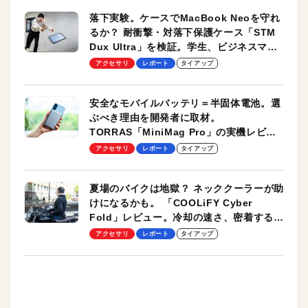
落下実験。ケースでMacBook Neoを守れ
るか？ 耐衝撃・対落下保護ケース「STM
Dux Ultra」を検証。学生、ビジネスマン
のモバイルユースに最適！
アクセサリ
レポート
タイアップ
安全なモバイルバッテリ＝半固体電池。選
ぶべき理由を開発者に取材。
TORRAS「MiniMag Pro」の実機レビュ
ーも
アクセサリ
レポート
タイアップ
夏場のバイクは地獄？ ネッククーラーが助
けになるかも。 「COOLiFY Cyber
Fold」レビュー。冷却の速さ、密着する冷
却プレート、シンプルな操作性がグッド！
アクセサリ
レポート
タイアップ