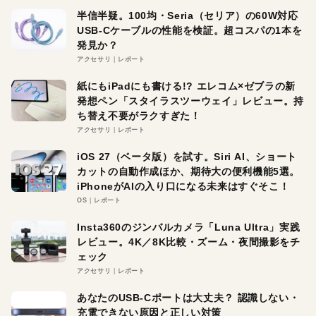
半信半疑。100均・Seria（セリア）の60W対応
USB-Cケーブルの性能を検証。超コスパの1本を
発見か？
アクセサリ
レポート
紙にもiPadにも書ける!? エレコム×ゼブラの新
発想ペン「スタイラスツーウェイ」レビュー。持
ち替え不要がラクすぎた！
アクセサリ
レポート
iOS 27（ベータ版）を試す。Siri AI、ショート
カットの自動作成ほか、期待大の便利機能5選。
iPhoneがAIの入り口になる未来はすぐそこ！
OS
レポート
Insta360のジンバルカメラ「Luna Ultra」実践
レビュー。4K／8K比較・ズーム・夜間撮影をチ
ェック
アクセサリ
レポート
あなたのUSB-Cポートは大丈夫？ 認識しない・
充電できない原因と正しい対策