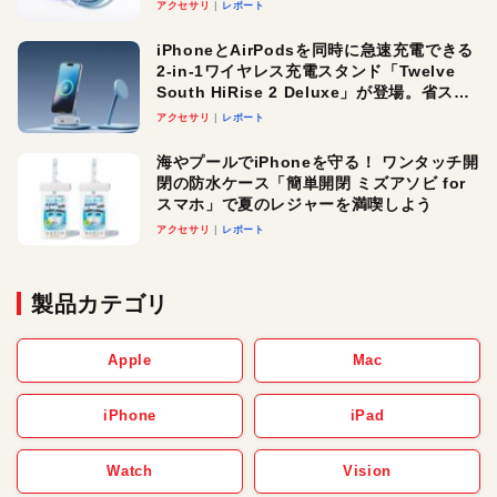
アクセサリ
レポート
iPhoneとAirPodsを同時に急速充電できる
2-in-1ワイヤレス充電スタンド「Twelve
South HiRise 2 Deluxe」が登場。省スペ
ースでおしゃれに充電したい人にオスス
アクセサリ
レポート
メ！
海やプールでiPhoneを守る！ ワンタッチ開
閉の防水ケース「簡単開閉 ミズアソビ for
スマホ」で夏のレジャーを満喫しよう
アクセサリ
レポート
製品カテゴリ
Apple
Mac
iPhone
iPad
Watch
Vision