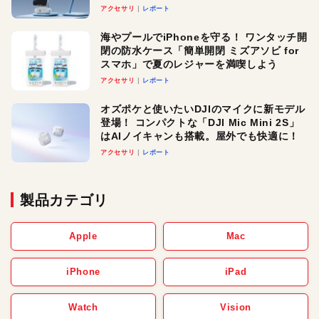
ースでおしゃれに充電したい人にオスス
アクセサリ
レポート
メ！
海やプールでiPhoneを守る！ ワンタッチ開
閉の防水ケース「簡単開閉 ミズアソビ for
スマホ」で夏のレジャーを満喫しよう
アクセサリ
レポート
オズポケと使いたいDJIのマイクに新モデル
登場！ コンパクトな「DJI Mic Mini 2S」
はAIノイキャンも搭載。屋外でも快適に！
アクセサリ
レポート
製品カテゴリ
Apple
Mac
iPhone
iPad
Watch
Vision