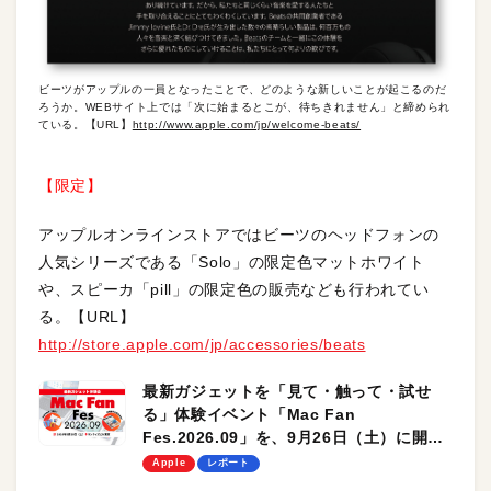
ビーツがアップルの一員となったことで、どのような新しいことが起こるのだ
ろうか。WEBサイト上では「次に始まるとこが、待ちきれません」と締められ
ている。【URL】
http://www.apple.com/jp/welcome-beats/
【限定】
アップルオンラインストアではビーツのヘッドフォンの
人気シリーズである「Solo」の限定色マットホワイト
や、スピーカ「pill」の限定色の販売なども行われてい
る。【URL】
http://store.apple.com/jp/accessories/beats
最新ガジェットを「見て・触って・試せ
る」体験イベント「Mac Fan
Fes.2026.09」を、9月26日（土）に開催
します！
Apple
レポート