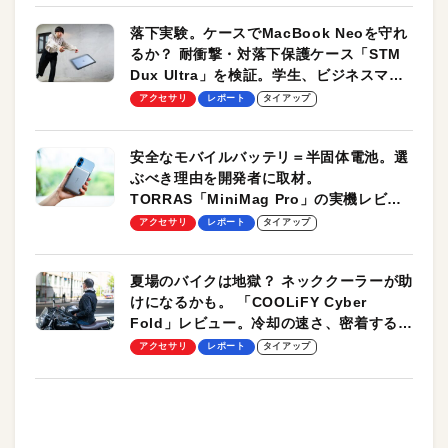
落下実験。ケースでMacBook Neoを守れ
るか？ 耐衝撃・対落下保護ケース「STM
Dux Ultra」を検証。学生、ビジネスマン
のモバイルユースに最適！
アクセサリ
レポート
タイアップ
安全なモバイルバッテリ＝半固体電池。選
ぶべき理由を開発者に取材。
TORRAS「MiniMag Pro」の実機レビュ
ーも
アクセサリ
レポート
タイアップ
夏場のバイクは地獄？ ネッククーラーが助
けになるかも。 「COOLiFY Cyber
Fold」レビュー。冷却の速さ、密着する冷
却プレート、シンプルな操作性がグッド！
アクセサリ
レポート
タイアップ