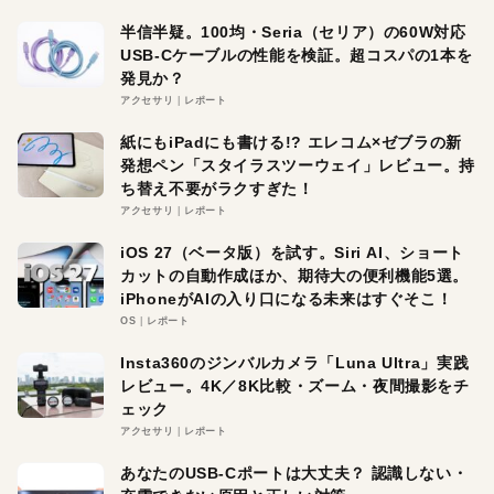
半信半疑。100均・Seria（セリア）の60W対応
USB-Cケーブルの性能を検証。超コスパの1本を
発見か？
アクセサリ
レポート
紙にもiPadにも書ける!? エレコム×ゼブラの新
発想ペン「スタイラスツーウェイ」レビュー。持
ち替え不要がラクすぎた！
アクセサリ
レポート
iOS 27（ベータ版）を試す。Siri AI、ショート
カットの自動作成ほか、期待大の便利機能5選。
iPhoneがAIの入り口になる未来はすぐそこ！
OS
レポート
Insta360のジンバルカメラ「Luna Ultra」実践
レビュー。4K／8K比較・ズーム・夜間撮影をチ
ェック
アクセサリ
レポート
あなたのUSB-Cポートは大丈夫？ 認識しない・