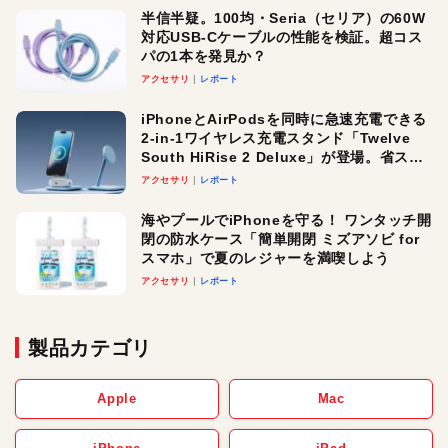
半信半疑。100均・Seria（セリア）の60W
対応USB-Cケーブルの性能を検証。超コス
パの1本を発見か？
アクセサリ
レポート
iPhoneとAirPodsを同時に急速充電できる
2-in-1ワイヤレス充電スタンド「Twelve
South HiRise 2 Deluxe」が登場。省スペ
ースでおしゃれに充電したい人にオスス
アクセサリ
レポート
メ！
海やプールでiPhoneを守る！ ワンタッチ開
閉の防水ケース「簡単開閉 ミズアソビ for
スマホ」で夏のレジャーを満喫しよう
アクセサリ
レポート
製品カテゴリ
Apple
Mac