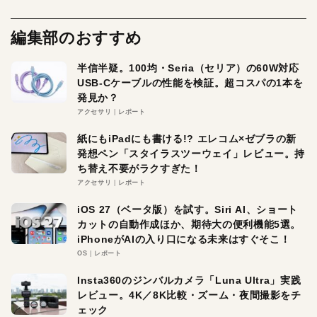
編集部のおすすめ
半信半疑。100均・Seria（セリア）の60W対応
USB-Cケーブルの性能を検証。超コスパの1本を
発見か？
アクセサリ
レポート
紙にもiPadにも書ける!? エレコム×ゼブラの新
発想ペン「スタイラスツーウェイ」レビュー。持
ち替え不要がラクすぎた！
アクセサリ
レポート
iOS 27（ベータ版）を試す。Siri AI、ショート
カットの自動作成ほか、期待大の便利機能5選。
iPhoneがAIの入り口になる未来はすぐそこ！
OS
レポート
Insta360のジンバルカメラ「Luna Ultra」実践
レビュー。4K／8K比較・ズーム・夜間撮影をチ
ェック