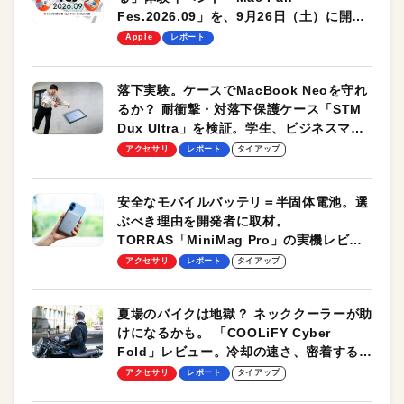
Fes.2026.09」を、9月26日（土）に開催
します！
Apple
レポート
落下実験。ケースでMacBook Neoを守れ
るか？ 耐衝撃・対落下保護ケース「STM
Dux Ultra」を検証。学生、ビジネスマン
のモバイルユースに最適！
アクセサリ
レポート
タイアップ
安全なモバイルバッテリ＝半固体電池。選
ぶべき理由を開発者に取材。
TORRAS「MiniMag Pro」の実機レビュ
ーも
アクセサリ
レポート
タイアップ
夏場のバイクは地獄？ ネッククーラーが助
けになるかも。 「COOLiFY Cyber
Fold」レビュー。冷却の速さ、密着する冷
却プレート、シンプルな操作性がグッド！
アクセサリ
レポート
タイアップ