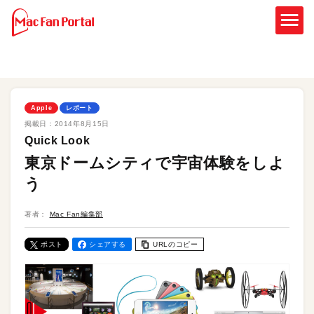
Apple
レポート
掲載日：
2014年8月15日
Quick Look
東京ドームシティで宇宙体験をしよ
う
著者：
Mac Fan編集部
ポスト
シェアする
URLのコピー