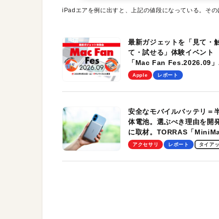
iPadエアを例に出すと、上記の値段になっている。そ
最新ガジェットを「見て・
て・試せる」体験イベント
「Mac Fan Fes.2026.09」
を、9月26日（土）に開催
Apple
レポート
す！
安全なモバイルバッテリ＝
体電池。選ぶべき理由を開
に取材。TORRAS「MiniM
Pro」の実機レビューも
アクセサリ
レポート
タイア