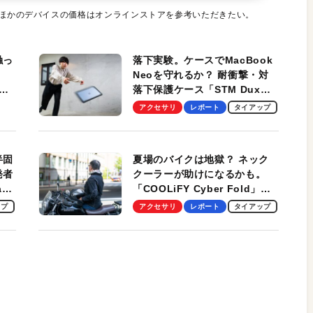
のほかのデバイスの価格はオンラインストアを参考いただきたい。
触っ
落下実験。ケースでMacBook
Neoを守れるか？ 耐衝撃・対
落下保護ケース「STM Dux
しま
Ultra」を検証。学生、ビジネ
アクセサリ
レポート
タイアップ
スマンのモバイルユースに最
適！
半固
夏場のバイクは地獄？ ネック
発者
クーラーが助けになるかも。
ag
「COOLiFY Cyber Fold」レ
ビュー。冷却の速さ、密着する
ップ
アクセサリ
レポート
タイアップ
冷却プレート、シンプルな操作
性がグッド！