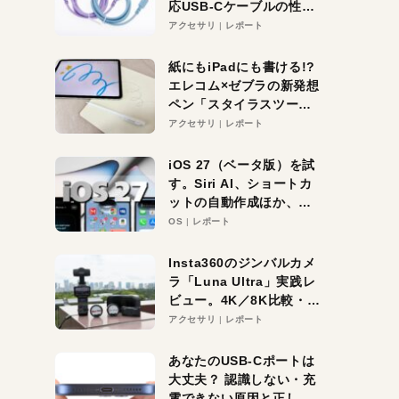
応USB-Cケーブルの性能
を検証。超コスパの1本を
アクセサリ
レポート
発見か？
紙にもiPadにも書ける!?
エレコム×ゼブラの新発想
ペン「スタイラスツーウ
ェイ」レビュー。持ち替
アクセサリ
レポート
え不要がラクすぎた！
iOS 27（ベータ版）を試
す。Siri AI、ショートカ
ットの自動作成ほか、期
待大の便利機能5選。
OS
レポート
iPhoneがAIの入り口にな
る未来はすぐそこ！
Insta360のジンバルカメ
ラ「Luna Ultra」実践レ
ビュー。4K／8K比較・ズ
ーム・夜間撮影をチェッ
アクセサリ
レポート
ク
あなたのUSB-Cポートは
大丈夫？ 認識しない・充
電できない原因と正しい