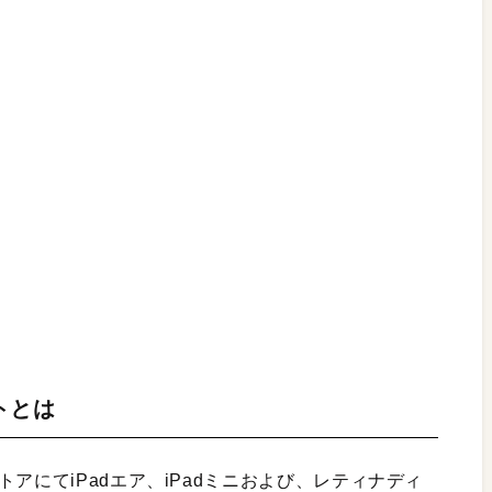
トとは
アにてiPadエア、iPadミニおよび、レティナディ