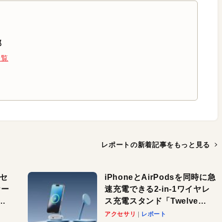
部
一覧
レポートの新着記事を
もっと見る
（セ
iPhoneとAirPodsを同時に急
ケー
速充電できる2-in-1ワイヤレ
パ
ス充電スタンド「Twelve
South HiRise 2 Deluxe」が
アクセサリ
レポート