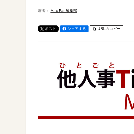
著者：
Mac Fan編集部
ポスト
シェアする
URLのコピー