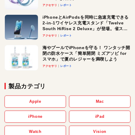
アクセサリ
レポート
iPhoneとAirPodsを同時に急速充電できる
2-in-1ワイヤレス充電スタンド「Twelve
South HiRise 2 Deluxe」が登場。省スペ
ースでおしゃれに充電したい人にオスス
アクセサリ
レポート
メ！
海やプールでiPhoneを守る！ ワンタッチ開
閉の防水ケース「簡単開閉 ミズアソビ for
スマホ」で夏のレジャーを満喫しよう
アクセサリ
レポート
製品カテゴリ
Apple
Mac
iPhone
iPad
Watch
Vision