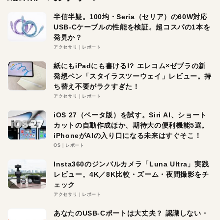
半信半疑。100均・Seria（セリア）の60W対応
USB-Cケーブルの性能を検証。超コスパの1本を
発見か？
アクセサリ
レポート
紙にもiPadにも書ける!? エレコム×ゼブラの新
発想ペン「スタイラスツーウェイ」レビュー。持
ち替え不要がラクすぎた！
アクセサリ
レポート
iOS 27（ベータ版）を試す。Siri AI、ショート
カットの自動作成ほか、期待大の便利機能5選。
iPhoneがAIの入り口になる未来はすぐそこ！
OS
レポート
Insta360のジンバルカメラ「Luna Ultra」実践
レビュー。4K／8K比較・ズーム・夜間撮影をチ
ェック
アクセサリ
レポート
あなたのUSB-Cポートは大丈夫？ 認識しない・