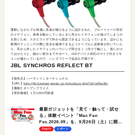
運動しながらでも快適に音楽が聴けるように設計された、ブルートゥース対応
のイヤフォン。身体を動かしているときに耳からイヤフォンが抜けてしまうの
を防ぐため、スタビライザで外から固定できるようになっています。ほかにも
夜間のランニングの際に安全を確保できるようケーブルに反射材が付いていた
り、耳から外したイヤフォンのハウジング同士をくっ付けて輪にし、首にかけ
ておけたりと、細かい部分までサポート。iOSデバイス対応のマイク付きリモ
コンが備わっているので、ハンズフリーで会話も可能です。
JBL SYNCHROS REFLECT BT
【発売元】ハーマンインターナショナル
【URL】
http://jbl.harman-japan.co.jp/product.php?id=reflectbt
【価格】オープンプライス
【実売価格】１万1000円前後
最新ガジェットを「見て・触って・試せ
る」体験イベント「Mac Fan
Fes.2026.09」を、9月26日（土）に開催
します！
Apple
レポート