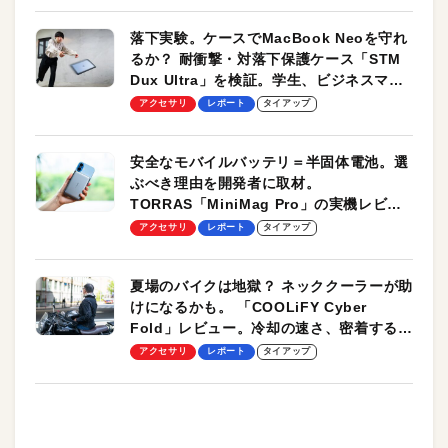
落下実験。ケースでMacBook Neoを守れ
るか？ 耐衝撃・対落下保護ケース「STM
Dux Ultra」を検証。学生、ビジネスマン
のモバイルユースに最適！
アクセサリ
レポート
タイアップ
安全なモバイルバッテリ＝半固体電池。選
ぶべき理由を開発者に取材。
TORRAS「MiniMag Pro」の実機レビュ
ーも
アクセサリ
レポート
タイアップ
夏場のバイクは地獄？ ネッククーラーが助
けになるかも。 「COOLiFY Cyber
Fold」レビュー。冷却の速さ、密着する冷
却プレート、シンプルな操作性がグッド！
アクセサリ
レポート
タイアップ