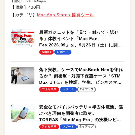
【開発】Scott DeSapio
【価格】400円
【カテゴリ】
Mac App Store＞開発ツール
最新ガジェットを「見て・触って・試せ
る」体験イベント「Mac Fan
Fes.2026.09」を、9月26日（土）に開催
します！
Apple
レポート
落下実験。ケースでMacBook Neoを守れ
るか？ 耐衝撃・対落下保護ケース「STM
Dux Ultra」を検証。学生、ビジネスマン
のモバイルユースに最適！
アクセサリ
レポート
タイアップ
安全なモバイルバッテリ＝半固体電池。選
ぶべき理由を開発者に取材。
TORRAS「MiniMag Pro」の実機レビュ
ーも
アクセサリ
レポート
タイアップ