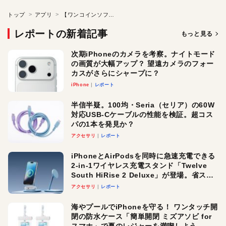
トップ
アプリ
【ワンコインソフト】任意のWEBサイトの稼働状況を監視するツール
レポートの新着記事
もっと見る
次期iPhoneのカメラを考察。ナイトモード
の画質が大幅アップ？ 望遠カメラのフォー
カスがさらにシャープに？
iPhone
レポート
半信半疑。100均・Seria（セリア）の60W
対応USB-Cケーブルの性能を検証。超コス
パの1本を発見か？
アクセサリ
レポート
iPhoneとAirPodsを同時に急速充電できる
2-in-1ワイヤレス充電スタンド「Twelve
South HiRise 2 Deluxe」が登場。省スペ
ースでおしゃれに充電したい人にオスス
アクセサリ
レポート
メ！
海やプールでiPhoneを守る！ ワンタッチ開
閉の防水ケース「簡単開閉 ミズアソビ for
スマホ」で夏のレジャーを満喫しよう