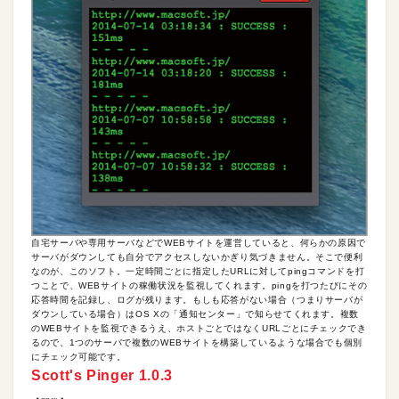
自宅サーバや専用サーバなどでWEBサイトを運営していると、何らかの原因で
サーバがダウンしても自分でアクセスしないかぎり気づきません。そこで便利
なのが、このソフト。一定時間ごとに指定したURLに対してpingコマンドを打
つことで、WEBサイトの稼働状況を監視してくれます。pingを打つたびにその
応答時間を記録し、ログが残ります。もしも応答がない場合（つまりサーバが
ダウンしている場合）はOS Xの「通知センター」で知らせてくれます。複数
のWEBサイトを監視できるうえ、ホストごとではなくURLごとにチェックでき
るので、1つのサーバで複数のWEBサイトを構築しているような場合でも個別
にチェック可能です。
Scott's Pinger 1.0.3