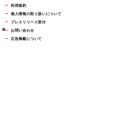
利用規約
個人情報の取り扱いについて
プレスリリース受付
×
×
×
お問い合わせ
広告掲載について
マイナビBOOKS
Mac Fan Portalの人気記事ランキングやおすすめ記事、編集部
員によるコラムなどをまとめたメールマガジンを毎週金曜日に
配信します。お気軽にご登録ください。
Mac Fan メールマガジン
無料登録はこちら