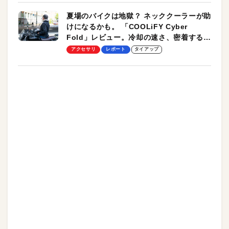
夏場のバイクは地獄？ ネッククーラーが助
けになるかも。 「COOLiFY Cyber
Fold」レビュー。冷却の速さ、密着する冷
却プレート、シンプルな操作性がグッド！
アクセサリ
レポート
タイアップ