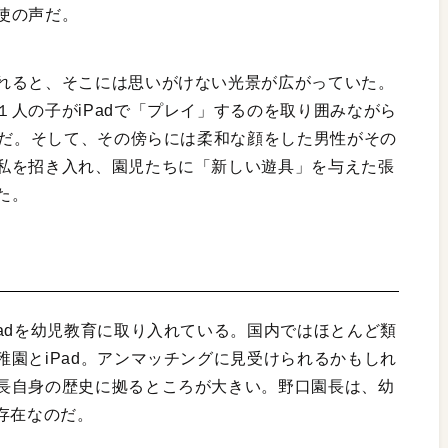
使の声だ。
れると、そこには思いがけない光景が広がっていた。
人の子がiPadで「プレイ」するのを取り囲みながら
のだ。そして、その傍らには柔和な顔をした男性がその
私を招き入れ、園児たちに「新しい遊具」を与えた張
た。
adを幼児教育に取り入れている。国内ではほとんど類
園とiPad。アンマッチングに見受けられるかもしれ
長自身の歴史に拠るところが大きい。野口園長は、幼
存在なのだ。