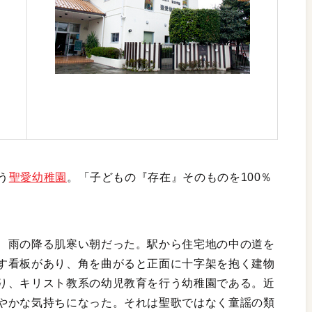
う
聖愛幼稚園
。「子どもの『存在』そのものを100％
、雨の降る肌寒い朝だった。駅から住宅地の中の道を
す看板があり、角を曲がると正面に十字架を抱く建物
り、キリスト教系の幼児教育を行う幼稚園である。近
やかな気持ちになった。それは聖歌ではなく童謡の類