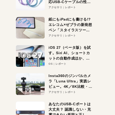
応USB-Cケーブルの性能
を検証。超コスパの1本を
アクセサリ
レポート
発見か？
紙にもiPadにも書ける!?
エレコム×ゼブラの新発想
ペン「スタイラスツーウ
ェイ」レビュー。持ち替
アクセサリ
レポート
え不要がラクすぎた！
iOS 27（ベータ版）を試
す。Siri AI、ショートカ
ットの自動作成ほか、期
待大の便利機能5選。
OS
レポート
iPhoneがAIの入り口にな
る未来はすぐそこ！
Insta360のジンバルカメ
ラ「Luna Ultra」実践レ
ビュー。4K／8K比較・ズ
ーム・夜間撮影をチェッ
アクセサリ
レポート
ク
あなたのUSB-Cポートは
大丈夫？ 認識しない・充
電できない原因と正しい