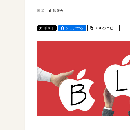
著者：
山脇智志
ポスト
シェアする
URLのコピー