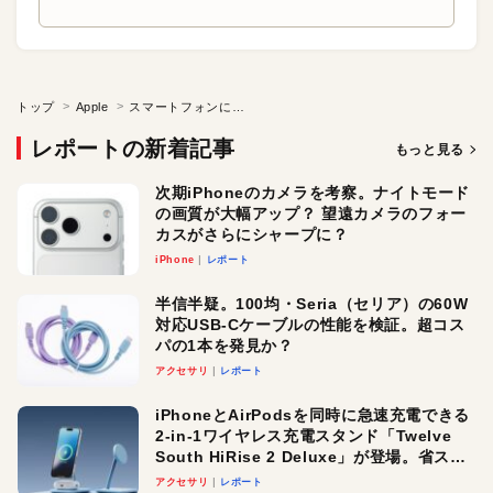
トップ
Apple
スマートフォンに見い出した新たな「塾」のカタチ
レポートの新着記事
もっと見る
次期iPhoneのカメラを考察。ナイトモード
の画質が大幅アップ？ 望遠カメラのフォー
カスがさらにシャープに？
iPhone
レポート
半信半疑。100均・Seria（セリア）の60W
対応USB-Cケーブルの性能を検証。超コス
パの1本を発見か？
アクセサリ
レポート
iPhoneとAirPodsを同時に急速充電できる
2-in-1ワイヤレス充電スタンド「Twelve
South HiRise 2 Deluxe」が登場。省スペ
ースでおしゃれに充電したい人にオスス
アクセサリ
レポート