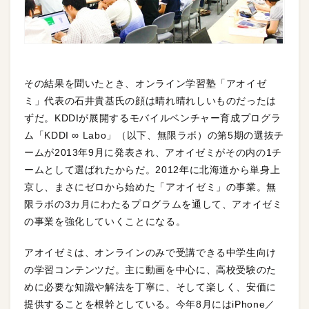
その結果を聞いたとき、オンライン学習塾「アオイゼ
ミ」代表の石井貴基氏の顔は晴れ晴れしいものだったは
ずだ。KDDIが展開するモバイルベンチャー育成プログラ
ム「KDDI ∞ Labo」（以下、無限ラボ）の第5期の選抜チ
ームが2013年9月に発表され、アオイゼミがその内の1チ
ームとして選ばれたからだ。2012年に北海道から単身上
京し、まさにゼロから始めた「アオイゼミ」の事業。無
限ラボの3カ月にわたるプログラムを通して、アオイゼミ
の事業を強化していくことになる。
アオイゼミは、オンラインのみで受講できる中学生向け
の学習コンテンツだ。主に動画を中心に、高校受験のた
めに必要な知識や解法を丁寧に、そして楽しく、安価に
提供することを根幹としている。今年8月にはiPhone／