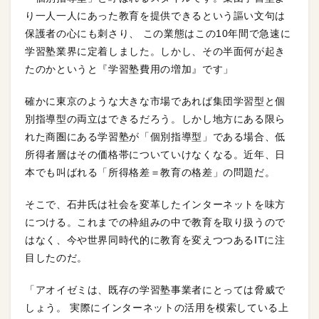
り一人一人にあった教育を提供できるという謳い文句は
保護者の心にも刺さり、 この業態はこの10年間で急速に
学習塾業界に定着しました。しかし、その半面何が起き
たのかというと『学習塾費用の増加』です」
確かに東京のような大きな市場であれば集団学習型と個
別指導型の両立はできるだろう。しかし地方にある限ら
れた商圏にある学習塾が「個別指導型」である場合、低
所得者層はその価格帯についていけなくなる。近年、日
本でも叫ばれる「所得格差＝教育の格差」の問題だ。
そこで、石井氏は社会を変革したインターネットを味方
につける。これまでの枠組みの中で教育を取り扱うので
はなく、今や世界同時代的に教育を変えつつあるITに注
目したのだ。
「アオイゼミは、既存の学習塾事業者にとっては脅威で
しょう。 実際にインターネットの活用を模索している上