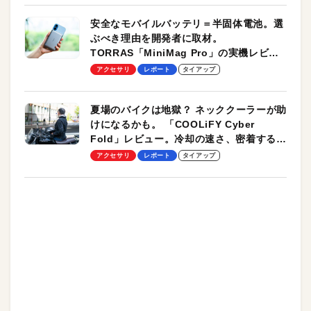
安全なモバイルバッテリ＝半固体電池。選
ぶべき理由を開発者に取材。
TORRAS「MiniMag Pro」の実機レビュ
ーも
アクセサリ
レポート
タイアップ
夏場のバイクは地獄？ ネッククーラーが助
けになるかも。 「COOLiFY Cyber
Fold」レビュー。冷却の速さ、密着する冷
却プレート、シンプルな操作性がグッド！
アクセサリ
レポート
タイアップ