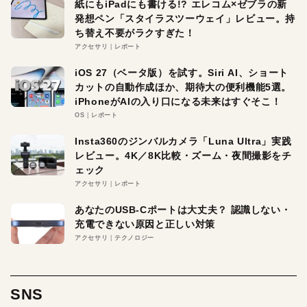
紙にもiPadにも書ける!? エレコム×ゼブラの新
発想ペン「スタイラスツーウェイ」レビュー。持
ち替え不要がラクすぎた！
アクセサリ
レポート
iOS 27（ベータ版）を試す。Siri AI、ショート
カットの自動作成ほか、期待大の便利機能5選。
iPhoneがAIの入り口になる未来はすぐそこ！
OS
レポート
Insta360のジンバルカメラ「Luna Ultra」実践
レビュー。4K／8K比較・ズーム・夜間撮影をチ
ェック
アクセサリ
レポート
あなたのUSB-Cポートは大丈夫？ 認識しない・
充電できない原因と正しい対策
アクセサリ
テクノロジー
SNS