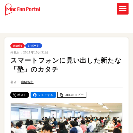
Apple
レポート
掲載日：
2013年10月31日
スマートフォンに見い出した新たな
「塾」のカタチ
著者：
山脇智志
ポスト
シェアする
URLのコピー