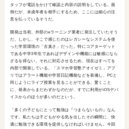
タッフが電話をかけて確認と内容の説明をしている。面
倒だが、未成年者を相手にするため、ここには細心の注
意を払っているそうだ。
開発は当初、外部のeラーニング業者に発注していたそう
だ。しかし、そこで感じたのはレガシーなシステムを使
った学習環境の「古臭さ」だった。特にコアターゲット
である中学3年生であればデザインや機能には敏感になら
ざるを得ない。それに対応させるため、現在はすべてを
内部で開発している。「スマホ学習塾アオイゼミ」アプ
リではアラート機能や学習日記機能などを装備し、PCと
同じようにライブ授業を見ることができる。驚くこと
に、発表からまだわずかなのだが、すでに利用がiOSデバ
イスからのほうが多いのだという。
「多くの子どもにとって勉強は『つまらないもの』なん
です。私たちは子どもがやる気を出したその瞬間に、快
適に勉強できる環境を提供しなければいけません。今回