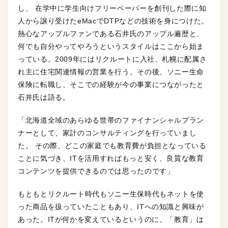
し、 在学中に学生向けフリーペーパーを創刊した際に知
人から譲り受けたeMacでDTPなどの技術を身につけた。
熱心なアップルファンである石井氏のアップル遍歴と、
何でも自分やってやろうというスタイルはここから始ま
っている。2009年にはリクルートに入社、札幌に配属さ
れ主に住宅関連情報の営業を行う。その後、ソニー生命
保険に転職し、そこでの経験が今の事業につながったと
石井氏は語る。
「北海道全域のあらゆる世帯のファイナンシャルプラン
ナーとして、家計のコンサルティングを行っていまし
た。 その際、どこの家庭でも教育費が負担となっている
ことに気づき、ITを活用すればもっと安く、良質な教育
コンテンツを提供できるのでは思ったのです」
もともとリクルート時代もソニー生保時代もネットを使
った商品を扱っていたこともあり、ITへの知識と興味が
あった。ITが何かを変えているというのに、「教育」は