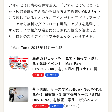
アオイゼミ代表の石井貴基氏。「アオイゼミではどうし
たら勉強を継続できるかを日々考えて授業やWEBサイト
に反映している」という。アイオゼミのアプリはアップ
ストアから無料でダウンロード可能。アプリを起動して
すぐにライブ授業や過去に配信された授業を視聴した
り、自分のスタディグラフをチェックしたりできる。
『Mac Fan』2013年11月号掲載
最新ガジェットを「見て・触って・試せ
る」体験イベント「Mac Fan
Fes.2026.09」を、9月26日（土）に開催
します！
Apple
レポート
落下実験。ケースでMacBook Neoを守れ
るか？ 耐衝撃・対落下保護ケース「STM
Dux Ultra」を検証。学生、ビジネスマン
のモバイルユースに最適！
アクセサリ
レポート
タイアップ