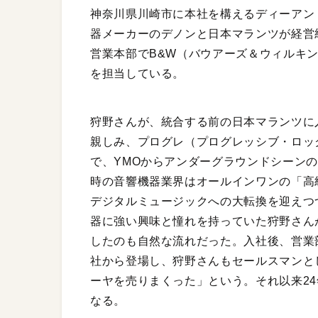
神奈川県川崎市に本社を構えるディーアンド
器メーカーのデノンと日本マランツが経営
営業本部でB&W（バウアーズ＆ウィルキ
を担当している。
狩野さんが、統合する前の日本マランツに入
親しみ、プログレ（プログレッシブ・ロッ
で、YMOからアンダーグラウンドシーン
時の音響機器業界はオールインワンの「高
デジタルミュージックへの大転換を迎えつ
器に強い興味と憧れを持っていた狩野さん
したのも自然な流れだった。入社後、営業
社から登場し、狩野さんもセールスマンと
ーヤを売りまくった」という。それ以来2
なる。