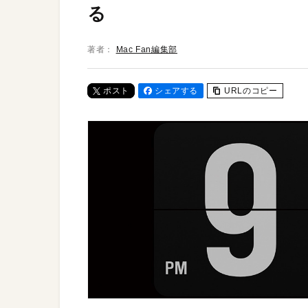
る
著者：
Mac Fan編集部
ポスト
シェアする
URLのコピー