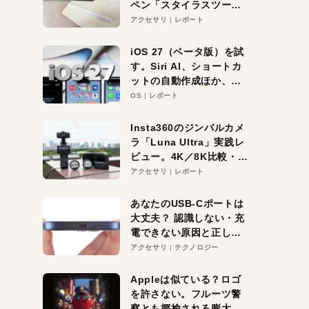
ペン「スタイラスツーウ
ェイ」レビュー。持ち替
アクセサリ
レポート
え不要がラクすぎた！
iOS 27（ベータ版）を試
す。Siri AI、ショートカ
ットの自動作成ほか、期
待大の便利機能5選。
OS
レポート
iPhoneがAIの入り口にな
る未来はすぐそこ！
Insta360のジンバルカメ
ラ「Luna Ultra」実践レ
ビュー。4K／8K比較・ズ
ーム・夜間撮影をチェッ
アクセサリ
レポート
ク
あなたのUSB-Cポートは
大丈夫？ 認識しない・充
電できない原因と正しい
対策
アクセサリ
テクノロジー
Appleは似ている？ロゴ
を許さない。フルーツ警
察とも揶揄される膨大な