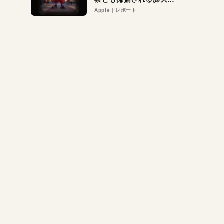
異議申し立て。対象は非
Apple
レポート
営利団体や公益団体も。
Appleロゴを“過剰”に守
る理由とは