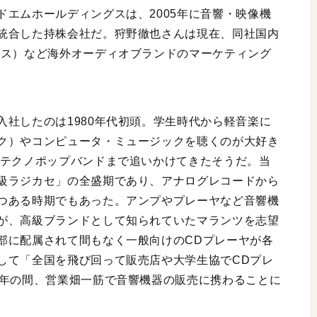
エムホールディングスは、2005年に音響・映像機
統合した持株会社だ。狩野徹也さんは現在、同社国内
ンス）など海外オーディオブランドのマーケティング
社したのは1980年代初頭。学生時代から軽音楽に
ク）やコンピュータ・ミュージックを聴くのが大好き
のテクノポップバンドまで追いかけてきたそうだ。当
級ラジカセ」の全盛期であり、アナログレコードから
つある時期でもあった。アンプやプレーヤなど音響機
が、高級ブランドとして知られていたマランツを志望
部に配属されて間もなく一般向けのCDプレーヤが各
して「全国を飛び回って販売店や大学生協でCDプレ
4年の間、営業畑一筋で音響機器の販売に携わることに