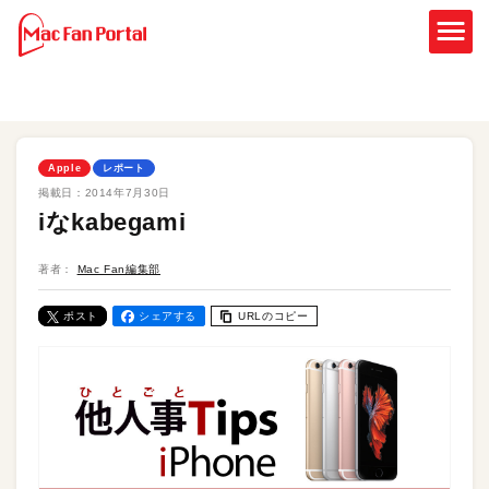
Apple
レポート
掲載日：
2014年7月30日
iなkabegami
著者：
Mac Fan編集部
ポスト
シェアする
URLのコピー