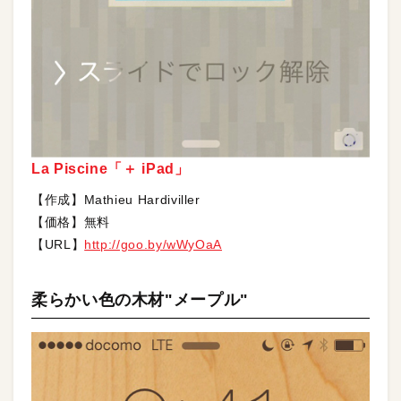
La Piscine「＋ iPad」
【作成】Mathieu Hardiviller
【価格】無料
【URL】
http://goo.by/wWyOaA
柔らかい色の木材"メープル"