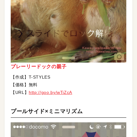
プレーリードックの親子
【作成】T-STYLES
【価格】無料
【URL】
http://goo.by/wTiZcA
プールサイド×ミニマリズム