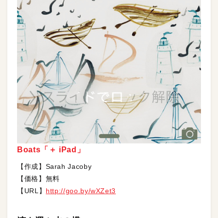
Boats「＋ iPad」
【作成】Sarah Jacoby
【価格】無料
【URL】
http://goo.by/wXZet3