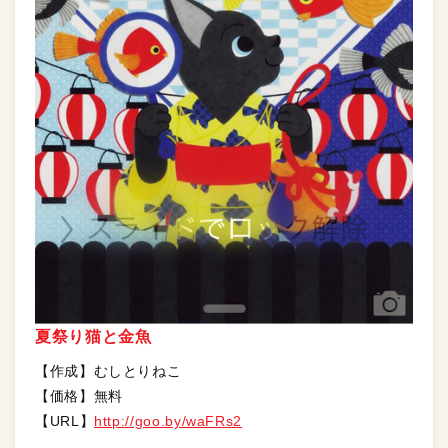
夏祭り猫と金魚
【作成】むしとりねこ
【価格】無料
【URL】
http://goo.by/waFRs2