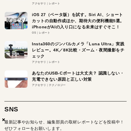
アクセサリ
レポート
iOS 27（ベータ版）を試す。Siri AI、ショート
カットの自動作成ほか、期待大の便利機能5選。
iPhoneがAIの入り口になる未来はすぐそこ！
OS
レポート
Insta360のジンバルカメラ「Luna Ultra」実践
レビュー。4K／8K比較・ズーム・夜間撮影をチ
ェック
アクセサリ
レポート
あなたのUSB-Cポートは大丈夫？ 認識しない・
充電できない原因と正しい対策
アクセサリ
テクノロジー
SNS
×
×
×
最新記事やお知らせ、編集部員の取材レポートなどを投稿中！
ぜひフォローをお願いします。