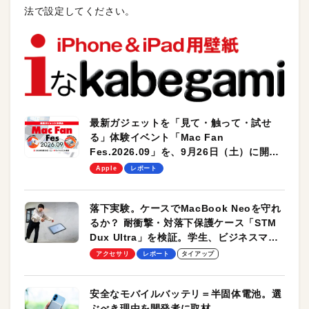
法で設定してください。
最新ガジェットを「見て・触って・試せ
る」体験イベント「Mac Fan
Fes.2026.09」を、9月26日（土）に開催
します！
Apple
レポート
落下実験。ケースでMacBook Neoを守れ
るか？ 耐衝撃・対落下保護ケース「STM
Dux Ultra」を検証。学生、ビジネスマン
のモバイルユースに最適！
アクセサリ
レポート
タイアップ
安全なモバイルバッテリ＝半固体電池。選
ぶべき理由を開発者に取材。