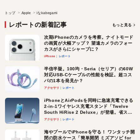
トップ
Apple
iなkabegami
レポートの新着記事
もっと見る
次期iPhoneのカメラを考察。ナイトモード
の画質が大幅アップ？ 望遠カメラのフォー
カスがさらにシャープに？
iPhone
レポート
半信半疑。100均・Seria（セリア）の60W
対応USB-Cケーブルの性能を検証。超コス
パの1本を発見か？
アクセサリ
レポート
iPhoneとAirPodsを同時に急速充電できる
2-in-1ワイヤレス充電スタンド「Twelve
South HiRise 2 Deluxe」が登場。省スペ
ースでおしゃれに充電したい人にオスス
アクセサリ
レポート
メ！
海やプールでiPhoneを守る！ ワンタッチ開
閉の防水ケース「簡単開閉 ミズアソビ for