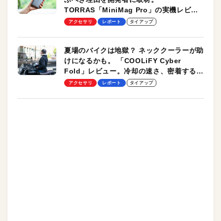
TORRAS「MiniMag Pro」の実機レビュ
ーも
アクセサリ
レポート
タイアップ
夏場のバイクは地獄？ ネッククーラーが助
けになるかも。 「COOLiFY Cyber
Fold」レビュー。冷却の速さ、密着する冷
却プレート、シンプルな操作性がグッド！
アクセサリ
レポート
タイアップ