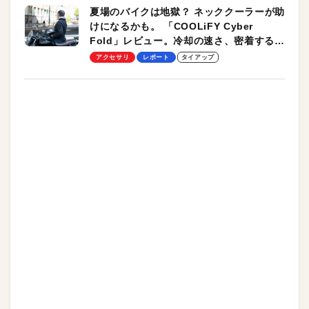
夏場のバイクは地獄？ ネッククーラーが助
けになるかも。 「COOLiFY Cyber
Fold」レビュー。冷却の速さ、密着する冷
却プレート、シンプルな操作性がグッド！
アクセサリ
レポート
タイアップ