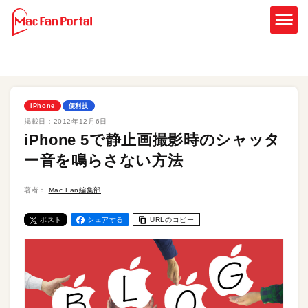
iPhone
便利技
掲載日：
2012年12月6日
iPhone 5で静止画撮影時のシャッタ
ー音を鳴らさない方法
著者：
Mac Fan編集部
ポスト
シェアする
URLのコピー