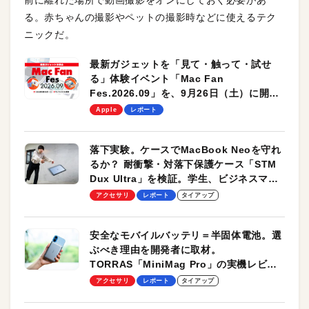
前に離れた場所で動画撮影をオンにしておく必要があ
る。赤ちゃんの撮影やペットの撮影時などに使えるテク
ニックだ。
最新ガジェットを「見て・触って・試せ
る」体験イベント「Mac Fan
Fes.2026.09」を、9月26日（土）に開催
します！
Apple
レポート
落下実験。ケースでMacBook Neoを守れ
るか？ 耐衝撃・対落下保護ケース「STM
Dux Ultra」を検証。学生、ビジネスマン
のモバイルユースに最適！
アクセサリ
レポート
タイアップ
安全なモバイルバッテリ＝半固体電池。選
ぶべき理由を開発者に取材。
TORRAS「MiniMag Pro」の実機レビュ
ーも
アクセサリ
レポート
タイアップ