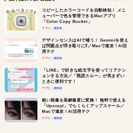
コピーしたカラーコードを自動検知！ メニ
ューバーで色を管理できるMacアプリ
「Color Copy Bucket」
アプリ
便利技
デザインセンスはAIで補う！ Geminiを使え
ば問題点が浮き彫りに⁉︎／Macで速攻！AI活
用テク
アプリ
便利技
「LINE」で好きな絵文字を使ってリアクシ
ョンする方法／「既読スルー」が気まずい
ときに便利です！
アプリ
便利技
粗い画像を高解像度に変換！ 無料で使える
「Upscayl」でらくらくアップスケール／
Macで速攻！AI活用テク
アプリ
便利技