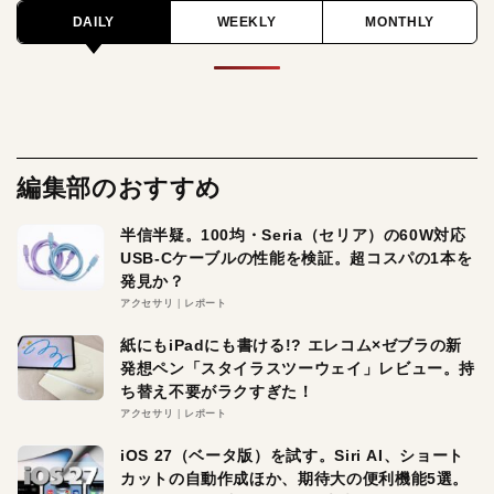
DAILY
WEEKLY
MONTHLY
編集部のおすすめ
半信半疑。100均・Seria（セリア）の60W対応
USB-Cケーブルの性能を検証。超コスパの1本を
発見か？
アクセサリ
レポート
紙にもiPadにも書ける!? エレコム×ゼブラの新
発想ペン「スタイラスツーウェイ」レビュー。持
ち替え不要がラクすぎた！
アクセサリ
レポート
iOS 27（ベータ版）を試す。Siri AI、ショート
カットの自動作成ほか、期待大の便利機能5選。