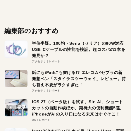
編集部のおすすめ
半信半疑。100均・Seria（セリア）の60W対応
USB-Cケーブルの性能を検証。超コスパの1本を
発見か？
アクセサリ
レポート
紙にもiPadにも書ける!? エレコム×ゼブラの新
発想ペン「スタイラスツーウェイ」レビュー。持
ち替え不要がラクすぎた！
アクセサリ
レポート
iOS 27（ベータ版）を試す。Siri AI、ショート
カットの自動作成ほか、期待大の便利機能5選。
iPhoneがAIの入り口になる未来はすぐそこ！
OS
レポート