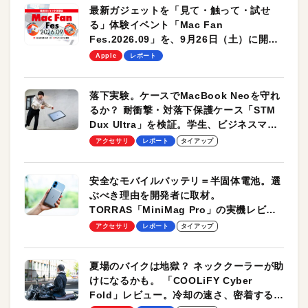
最新ガジェットを「見て・触って・試せ
る」体験イベント「Mac Fan
Fes.2026.09」を、9月26日（土）に開催
します！
Apple
レポート
落下実験。ケースでMacBook Neoを守れ
るか？ 耐衝撃・対落下保護ケース「STM
Dux Ultra」を検証。学生、ビジネスマン
のモバイルユースに最適！
アクセサリ
レポート
タイアップ
安全なモバイルバッテリ＝半固体電池。選
ぶべき理由を開発者に取材。
TORRAS「MiniMag Pro」の実機レビュ
ーも
アクセサリ
レポート
タイアップ
夏場のバイクは地獄？ ネッククーラーが助
けになるかも。 「COOLiFY Cyber
Fold」レビュー。冷却の速さ、密着する冷