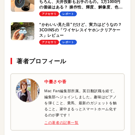
ちろん、天井投影もお手のもの。1万1000円
の価値はある？ 操作性、輝度、解像度、色表
現をチェック
アクセサリ
レポート
“かわいい見た目”だけど、実力はどうなの？
3COINSの「ワイヤレスイヤホンクリアケー
ス」レビュー
アクセサリ
レポート
著者プロフィール
中臺さや香
Mac Fan編集部所属。英日翻訳職を経て、
編集部へジョインしました。趣味はピアノ
を弾くこと、乗馬、最新のガジェットを触
ること。家中まるっとスマートホーム化す
るのが夢です！
この著者の記事一覧