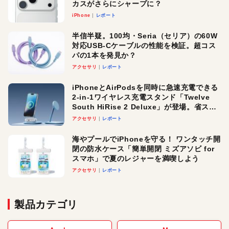
カスがさらにシャープに？
iPhone
レポート
半信半疑。100均・Seria（セリア）の60W
対応USB-Cケーブルの性能を検証。超コス
パの1本を発見か？
アクセサリ
レポート
iPhoneとAirPodsを同時に急速充電できる
2-in-1ワイヤレス充電スタンド「Twelve
South HiRise 2 Deluxe」が登場。省スペ
ースでおしゃれに充電したい人にオスス
アクセサリ
レポート
メ！
海やプールでiPhoneを守る！ ワンタッチ開
閉の防水ケース「簡単開閉 ミズアソビ for
スマホ」で夏のレジャーを満喫しよう
アクセサリ
レポート
製品カテゴリ