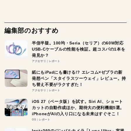
編集部のおすすめ
半信半疑。100均・Seria（セリア）の60W対応
USB-Cケーブルの性能を検証。超コスパの1本を
発見か？
アクセサリ
レポート
紙にもiPadにも書ける!? エレコム×ゼブラの新
発想ペン「スタイラスツーウェイ」レビュー。持
ち替え不要がラクすぎた！
アクセサリ
レポート
iOS 27（ベータ版）を試す。Siri AI、ショート
カットの自動作成ほか、期待大の便利機能5選。
iPhoneがAIの入り口になる未来はすぐそこ！
OS
レポート
Insta360のジンバルカメラ「Luna Ultra」実践