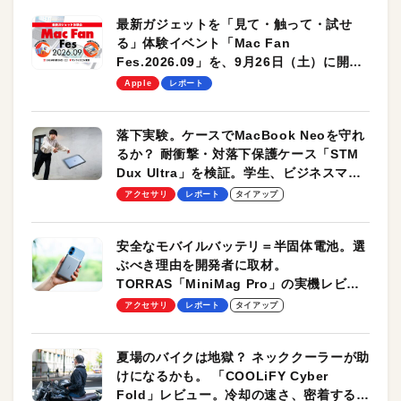
最新ガジェットを「見て・触って・試せ
る」体験イベント「Mac Fan
Fes.2026.09」を、9月26日（土）に開催
します！
Apple
レポート
落下実験。ケースでMacBook Neoを守れ
るか？ 耐衝撃・対落下保護ケース「STM
Dux Ultra」を検証。学生、ビジネスマン
のモバイルユースに最適！
アクセサリ
レポート
タイアップ
安全なモバイルバッテリ＝半固体電池。選
ぶべき理由を開発者に取材。
TORRAS「MiniMag Pro」の実機レビュ
ーも
アクセサリ
レポート
タイアップ
夏場のバイクは地獄？ ネッククーラーが助
けになるかも。 「COOLiFY Cyber
Fold」レビュー。冷却の速さ、密着する冷