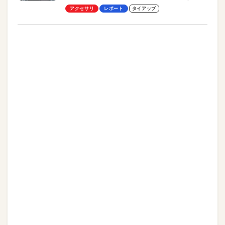
却プレート、シンプルな操作性がグッド！
アクセサリ
レポート
タイアップ