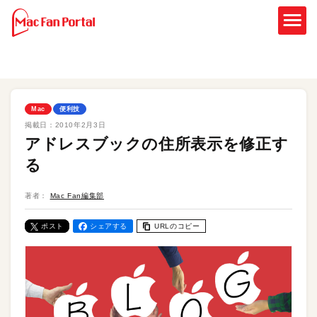
Mac
便利技
掲載日：
2010年2月3日
アドレスブックの住所表示を修正す
る
著者：
Mac Fan編集部
ポスト
シェアする
URLのコピー