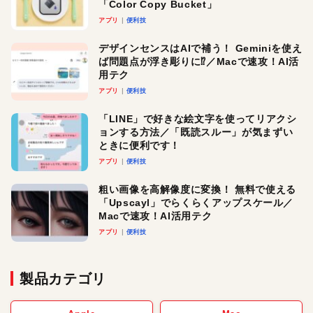
「Color Copy Bucket」
アプリ
便利技
デザインセンスはAIで補う！ Geminiを使え
ば問題点が浮き彫りに⁉︎／Macで速攻！AI活
用テク
アプリ
便利技
「LINE」で好きな絵文字を使ってリアクシ
ョンする方法／「既読スルー」が気まずい
ときに便利です！
アプリ
便利技
粗い画像を高解像度に変換！ 無料で使える
「Upscayl」でらくらくアップスケール／
Macで速攻！AI活用テク
アプリ
便利技
製品カテゴリ