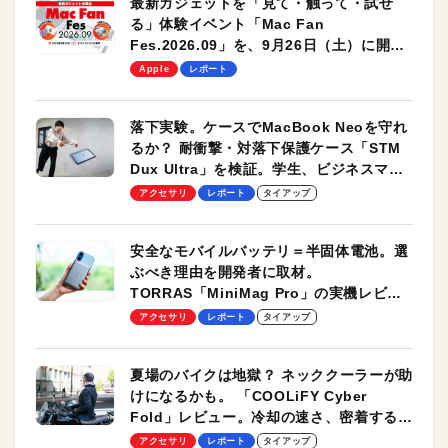
最新ガジェットを「見て・触って・試せ
る」体験イベント「Mac Fan
Fes.2026.09」を、9月26日（土）に開催
します！
Apple
レポート
落下実験。ケースでMacBook Neoを守れ
るか？ 耐衝撃・対落下保護ケース「STM
Dux Ultra」を検証。学生、ビジネスマン
のモバイルユースに最適！
アクセサリ
レポート
タイアップ
安全なモバイルバッテリ＝半固体電池。選
ぶべき理由を開発者に取材。
TORRAS「MiniMag Pro」の実機レビュ
ーも
アクセサリ
レポート
タイアップ
夏場のバイクは地獄？ ネッククーラーが助
けになるかも。 「COOLiFY Cyber
Fold」レビュー。冷却の速さ、密着する冷
却プレート、シンプルな操作性がグッド！
アクセサリ
レポート
タイアップ