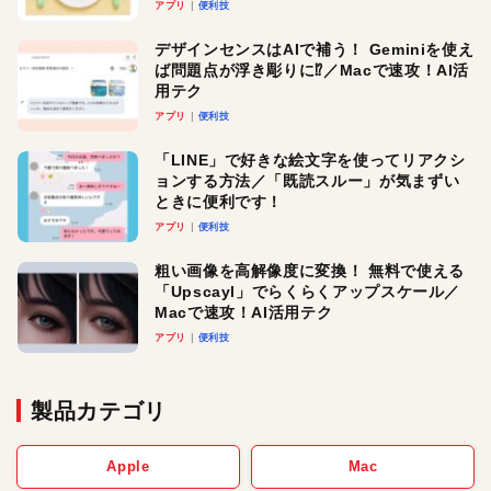
アプリ
便利技
デザインセンスはAIで補う！ Geminiを使え
ば問題点が浮き彫りに⁉︎／Macで速攻！AI活
用テク
アプリ
便利技
「LINE」で好きな絵文字を使ってリアクシ
ョンする方法／「既読スルー」が気まずい
ときに便利です！
アプリ
便利技
粗い画像を高解像度に変換！ 無料で使える
「Upscayl」でらくらくアップスケール／
Macで速攻！AI活用テク
アプリ
便利技
製品カテゴリ
Apple
Mac