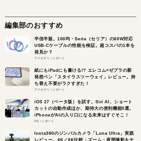
編集部のおすすめ
半信半疑。100均・Seria（セリア）の60W対応
USB-Cケーブルの性能を検証。超コスパの1本を
発見か？
アクセサリ
レポート
紙にもiPadにも書ける!? エレコム×ゼブラの新
発想ペン「スタイラスツーウェイ」レビュー。持
ち替え不要がラクすぎた！
アクセサリ
レポート
iOS 27（ベータ版）を試す。Siri AI、ショート
カットの自動作成ほか、期待大の便利機能5選。
iPhoneがAIの入り口になる未来はすぐそこ！
OS
レポート
Insta360のジンバルカメラ「Luna Ultra」実践
レビュー。4K／8K比較・ズーム・夜間撮影をチ