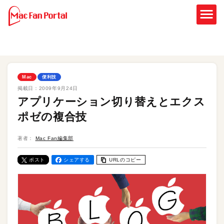
Mac
便利技
掲載日：
2009年9月24日
アプリケーション切り替えとエクス
ポゼの複合技
著者：
Mac Fan編集部
ポスト
シェアする
URLのコピー