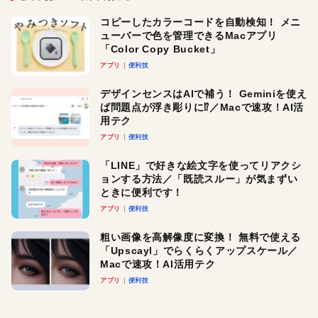
コピーしたカラーコードを自動検知！ メニ
ューバーで色を管理できるMacアプリ
「Color Copy Bucket」
アプリ
便利技
デザインセンスはAIで補う！ Geminiを使え
ば問題点が浮き彫りに⁉︎／Macで速攻！AI活
用テク
アプリ
便利技
「LINE」で好きな絵文字を使ってリアクシ
ョンする方法／「既読スルー」が気まずい
ときに便利です！
アプリ
便利技
粗い画像を高解像度に変換！ 無料で使える
「Upscayl」でらくらくアップスケール／
Macで速攻！AI活用テク
アプリ
便利技