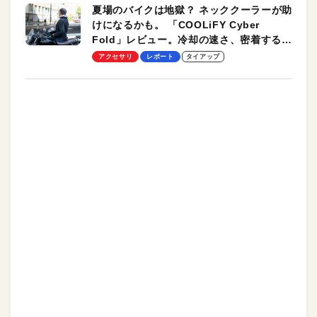
夏場のバイクは地獄？ ネッククーラーが助
けになるかも。 「COOLiFY Cyber
Fold」レビュー。冷却の速さ、密着する冷
却プレート、シンプルな操作性がグッド！
アクセサリ
レポート
タイアップ