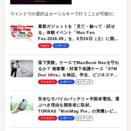
ウインドウの選択はカーソルキーで行うことが可能だ。
最新ガジェットを「見て・触って・試せ
る」体験イベント「Mac Fan
Fes.2026.09」を、9月26日（土）に開催
します！
Apple
レポート
落下実験。ケースでMacBook Neoを守れ
るか？ 耐衝撃・対落下保護ケース「STM
Dux Ultra」を検証。学生、ビジネスマン
のモバイルユースに最適！
アクセサリ
レポート
タイアップ
安全なモバイルバッテリ＝半固体電池。選
ぶべき理由を開発者に取材。
TORRAS「MiniMag Pro」の実機レビュ
ーも
アクセサリ
レポート
タイアップ