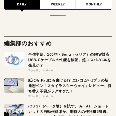
DAILY
WEEKLY
MONTHLY
編集部のおすすめ
半信半疑。100均・Seria（セリア）の60W対応
USB-Cケーブルの性能を検証。超コスパの1本を
発見か？
アクセサリ
レポート
紙にもiPadにも書ける!? エレコム×ゼブラの新
発想ペン「スタイラスツーウェイ」レビュー。持
ち替え不要がラクすぎた！
アクセサリ
レポート
iOS 27（ベータ版）を試す。Siri AI、ショート
カットの自動作成ほか、期待大の便利機能5選。