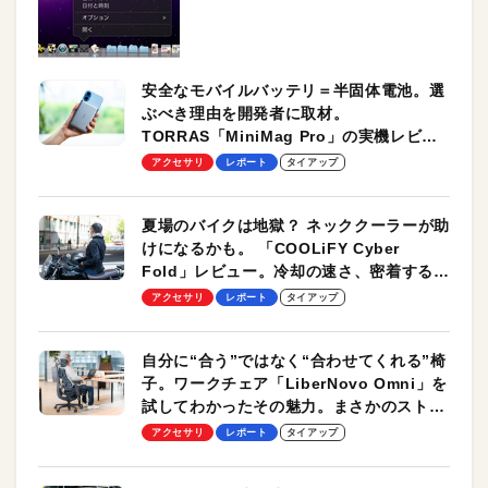
安全なモバイルバッテリ＝半固体電池。選
ぶべき理由を開発者に取材。
TORRAS「MiniMag Pro」の実機レビュ
ーも
アクセサリ
レポート
タイアップ
夏場のバイクは地獄？ ネッククーラーが助
けになるかも。 「COOLiFY Cyber
Fold」レビュー。冷却の速さ、密着する冷
却プレート、シンプルな操作性がグッド！
アクセサリ
レポート
タイアップ
自分に“合う”ではなく“合わせてくれる”椅
子。ワークチェア「LiberNovo Omni」を
試してわかったその魅力。まさかのストレ
ッチ機能も搭載
アクセサリ
レポート
タイアップ