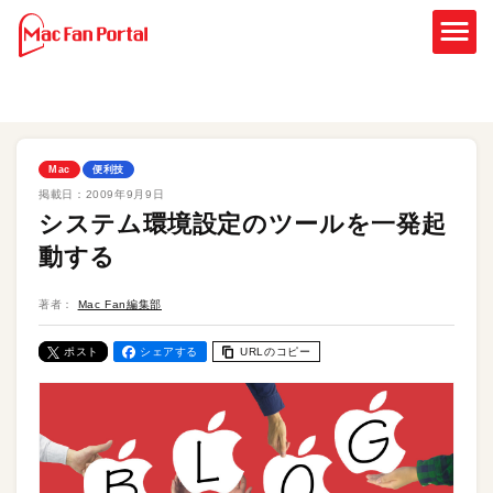
Mac
便利技
掲載日：
2009年9月9日
システム環境設定のツールを一発起
動する
著者：
Mac Fan編集部
ポスト
シェアする
URLのコピー