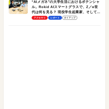
“AIメガネ”の大学生活におけるポテンシャ
ル。Rokid AIスマートグラスで、Z／α世
代は何を見る？ 現役学生起業家、そして教
授による体験会レポート【PR】
アクセサリ
レポート
タイアップ