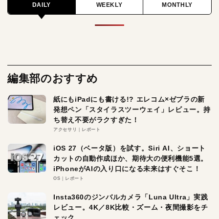
DAILY
WEEKLY
MONTHLY
編集部のおすすめ
紙にもiPadにも書ける!? エレコム×ゼブラの新
発想ペン「スタイラスツーウェイ」レビュー。持
ち替え不要がラクすぎた！
アクセサリ
レポート
iOS 27（ベータ版）を試す。Siri AI、ショート
カットの自動作成ほか、期待大の便利機能5選。
iPhoneがAIの入り口になる未来はすぐそこ！
OS
レポート
Insta360のジンバルカメラ「Luna Ultra」実践
レビュー。4K／8K比較・ズーム・夜間撮影をチ
ェック