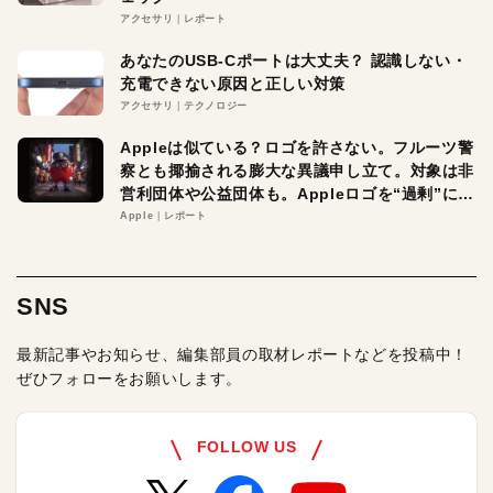
アクセサリ
レポート
あなたのUSB-Cポートは大丈夫？ 認識しない・
充電できない原因と正しい対策
アクセサリ
テクノロジー
Appleは似ている？ロゴを許さない。フルーツ警
察とも揶揄される膨大な異議申し立て。対象は非
営利団体や公益団体も。Appleロゴを“過剰”に守
る理由とは
Apple
レポート
SNS
最新記事やお知らせ、編集部員の取材レポートなどを投稿中！
ぜひフォローをお願いします。
FOLLOW US