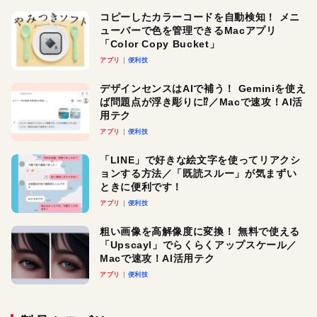
コピーしたカラーコードを自動検知！ メニ
ューバーで色を管理できるMacアプリ
「Color Copy Bucket」
アプリ
便利技
デザインセンスはAIで補う！ Geminiを使え
ば問題点が浮き彫りに⁉︎／Macで速攻！AI活
用テク
アプリ
便利技
「LINE」で好きな絵文字を使ってリアクシ
ョンする方法／「既読スルー」が気まずい
ときに便利です！
アプリ
便利技
粗い画像を高解像度に変換！ 無料で使える
「Upscayl」でらくらくアップスケール／
Macで速攻！AI活用テク
アプリ
便利技