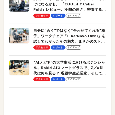
けになるかも。 「COOLiFY Cyber
Fold」レビュー。冷却の速さ、密着する冷
却プレート、シンプルな操作性がグッド！
アクセサリ
レポート
タイアップ
自分に“合う”ではなく“合わせてくれる”椅
子。ワークチェア「LiberNovo Omni」を
試してわかったその魅力。まさかのストレ
ッチ機能も搭載
アクセサリ
レポート
タイアップ
“AIメガネ”の大学生活におけるポテンシャ
ル。Rokid AIスマートグラスで、Z／α世
代は何を見る？ 現役学生起業家、そして教
授による体験会レポート【PR】
アクセサリ
レポート
タイアップ