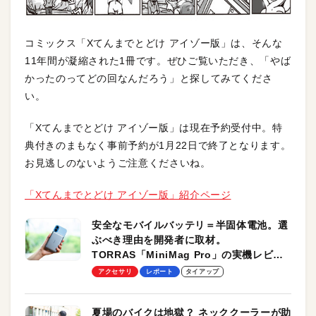
コミックス「Xてんまでとどけ アイゾー版」は、そんな
11年間が凝縮された1冊です。ぜひご覧いただき、「やば
かったのってどの回なんだろう」と探してみてくださ
い。
「Xてんまでとどけ アイゾー版」は現在予約受付中。特
典付きのまもなく事前予約が1月22日で終了となります。
お見逃しのないようご注意くださいね。
「Xてんまでとどけ アイゾー版」紹介ページ
安全なモバイルバッテリ＝半固体電池。選
ぶべき理由を開発者に取材。
TORRAS「MiniMag Pro」の実機レビュ
ーも
アクセサリ
レポート
タイアップ
夏場のバイクは地獄？ ネッククーラーが助