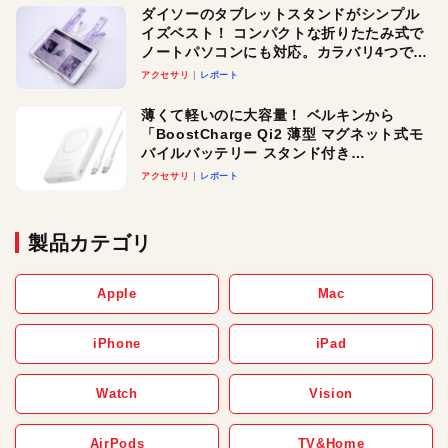
ダイソーのタブレットスタンドがシンプル
イズベスト！ コンパクトな折りたたみ式で
ノートパソコンにも対応。カラバリ4つで選
べる楽しさも
アクセサリ
レポート
薄くて軽いのに大容量！ ベルキンから
「BoostCharge Qi2 薄型 マグネット式モ
バイルバッテリー スタンド付き
10,000mAh」が登場。3台同時充電対応で
アクセサリ
レポート
使い勝手もグッド！
製品カテゴリ
Apple
Mac
iPhone
iPad
Watch
Vision
AirPods
TV&Home