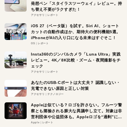
発想ペン「スタイラスツーウェイ」レビュー。持
ち替え不要がラクすぎた！
アクセサリ
レポート
iOS 27（ベータ版）を試す。Siri AI、ショート
カットの自動作成ほか、期待大の便利機能5選。
iPhoneがAIの入り口になる未来はすぐそこ！
OS
レポート
Insta360のジンバルカメラ「Luna Ultra」実践
レビュー。4K／8K比較・ズーム・夜間撮影をチ
ェック
アクセサリ
レポート
あなたのUSB-Cポートは大丈夫？ 認識しない・
充電できない原因と正しい対策
アクセサリ
テクノロジー
Appleは似ている？ロゴを許さない。フルーツ警
察とも揶揄される膨大な異議申し立て。対象は非
営利団体や公益団体も。Appleロゴを“過剰”に守
る理由とは
Apple
レポート