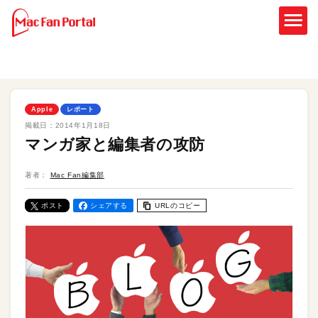
Apple
レポート
掲載日：
2014年1月18日
マンガ家と編集者の攻防
著者：
Mac Fan編集部
ポスト
シェアする
URLのコピー