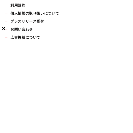
利用規約
個人情報の取り扱いについて
プレスリリース受付
×
×
×
お問い合わせ
広告掲載について
マイナビBOOKS
Mac Fan Portalの人気記事ランキングやおすすめ記事、編集部
員によるコラムなどをまとめたメールマガジンを毎週金曜日に
配信します。お気軽にご登録ください。
Mac Fan メールマガジン
無料登録はこちら