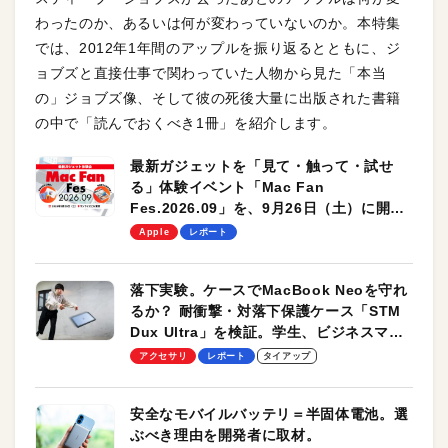
わったのか、あるいは何が変わっていないのか。本特集
では、2012年1年間のアップルを振り返るとともに、ジ
ョブズと直接仕事で関わっていた人物から見た「本当
の」ジョブズ像、そして彼の死後大量に出版された書籍
の中で「読んでおくべき1冊」を紹介します。
最新ガジェットを「見て・触って・試せ
る」体験イベント「Mac Fan
Fes.2026.09」を、9月26日（土）に開催
します！
Apple
レポート
落下実験。ケースでMacBook Neoを守れ
るか？ 耐衝撃・対落下保護ケース「STM
Dux Ultra」を検証。学生、ビジネスマン
のモバイルユースに最適！
アクセサリ
レポート
タイアップ
安全なモバイルバッテリ＝半固体電池。選
ぶべき理由を開発者に取材。