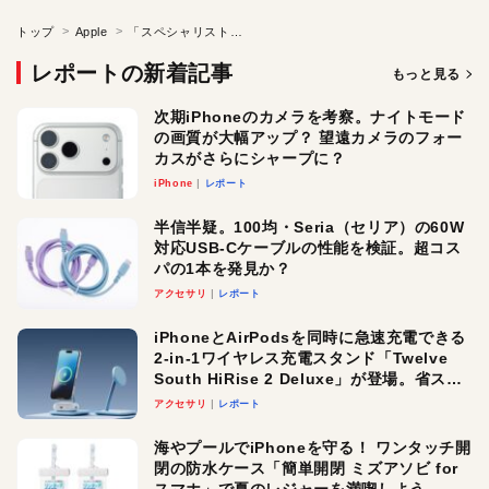
トップ
Apple
「スペシャリストのMac 」と「LEGNED & Memories_Steve Jobs 」
レポートの新着記事
もっと見る
次期iPhoneのカメラを考察。ナイトモード
の画質が大幅アップ？ 望遠カメラのフォー
カスがさらにシャープに？
iPhone
レポート
半信半疑。100均・Seria（セリア）の60W
対応USB-Cケーブルの性能を検証。超コス
パの1本を発見か？
アクセサリ
レポート
iPhoneとAirPodsを同時に急速充電できる
2-in-1ワイヤレス充電スタンド「Twelve
South HiRise 2 Deluxe」が登場。省スペ
ースでおしゃれに充電したい人にオスス
アクセサリ
レポート
メ！
海やプールでiPhoneを守る！ ワンタッチ開
閉の防水ケース「簡単開閉 ミズアソビ for