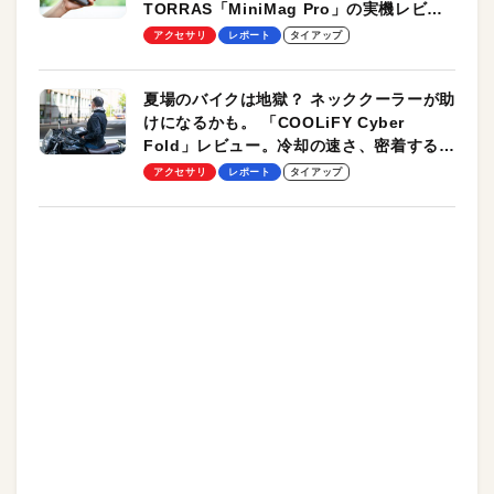
TORRAS「MiniMag Pro」の実機レビュ
ーも
アクセサリ
レポート
タイアップ
夏場のバイクは地獄？ ネッククーラーが助
けになるかも。 「COOLiFY Cyber
Fold」レビュー。冷却の速さ、密着する冷
却プレート、シンプルな操作性がグッド！
アクセサリ
レポート
タイアップ