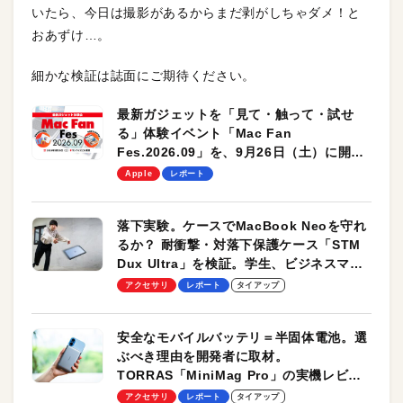
いたら、今日は撮影があるからまだ剥がしちゃダメ！と
おあずけ…。
細かな検証は誌面にご期待ください。
最新ガジェットを「見て・触って・試せ
る」体験イベント「Mac Fan
Fes.2026.09」を、9月26日（土）に開催
します！
Apple
レポート
落下実験。ケースでMacBook Neoを守れ
るか？ 耐衝撃・対落下保護ケース「STM
Dux Ultra」を検証。学生、ビジネスマン
のモバイルユースに最適！
アクセサリ
レポート
タイアップ
安全なモバイルバッテリ＝半固体電池。選
ぶべき理由を開発者に取材。
TORRAS「MiniMag Pro」の実機レビュ
ーも
アクセサリ
レポート
タイアップ