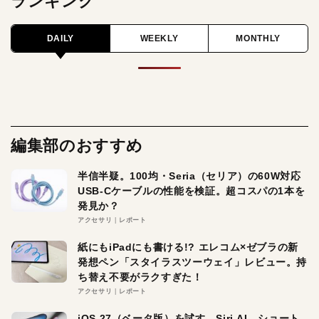
ランキング
DAILY
WEEKLY
MONTHLY
編集部のおすすめ
半信半疑。100均・Seria（セリア）の60W対応
USB-Cケーブルの性能を検証。超コスパの1本を
発見か？
アクセサリ
レポート
紙にもiPadにも書ける!? エレコム×ゼブラの新
発想ペン「スタイラスツーウェイ」レビュー。持
ち替え不要がラクすぎた！
アクセサリ
レポート
iOS 27（ベータ版）を試す。Siri AI、ショート