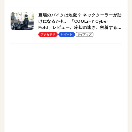
夏場のバイクは地獄？ ネッククーラーが助
けになるかも。 「COOLiFY Cyber
Fold」レビュー。冷却の速さ、密着する冷
却プレート、シンプルな操作性がグッド！
アクセサリ
レポート
タイアップ