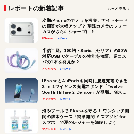
レポートの新着記事
もっと見る
次期iPhoneのカメラを考察。ナイトモード
の画質が大幅アップ？ 望遠カメラのフォー
カスがさらにシャープに？
iPhone
レポート
半信半疑。100均・Seria（セリア）の60W
対応USB-Cケーブルの性能を検証。超コス
パの1本を発見か？
アクセサリ
レポート
iPhoneとAirPodsを同時に急速充電できる
2-in-1ワイヤレス充電スタンド「Twelve
South HiRise 2 Deluxe」が登場。省スペ
ースでおしゃれに充電したい人にオスス
アクセサリ
レポート
メ！
海やプールでiPhoneを守る！ ワンタッチ開
閉の防水ケース「簡単開閉 ミズアソビ for
スマホ」で夏のレジャーを満喫しよう
アクセサリ
レポート