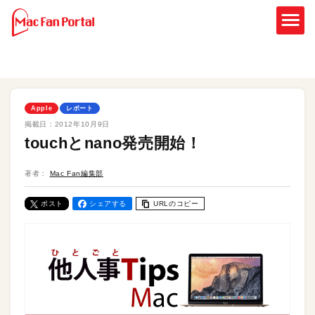
Apple
レポート
掲載日：
2012年10月9日
touchとnano発売開始！
著者：
Mac Fan編集部
ポスト
シェアする
URLのコピー