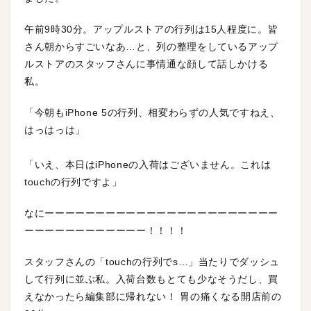
午前9時30分。アップルストアの行列は15人程度に。皆
さん朝からすごいなあ…と、列の整理をしているアップ
ルストアのスタッフさんに事情通な顔して話しかける
私。
「今朝もiPhone 5の行列、相変わらずの人気ですねえ、
はっはっは」
「いえ、本日はiPhoneの入荷はございません。これは
touchの行列ですよ」
なにーーーーーーーーーーーーーーーーーーーーーーー
ーーーーーーーーーーーー！！！！
スタッフさんの「touchの行列でs…」当たりでダッシュ
して行列に並ぶ私。入荷台数もとても少なそうだし、買
えなかったら編集部に帰れない！ 胃の痛くなる開店前の