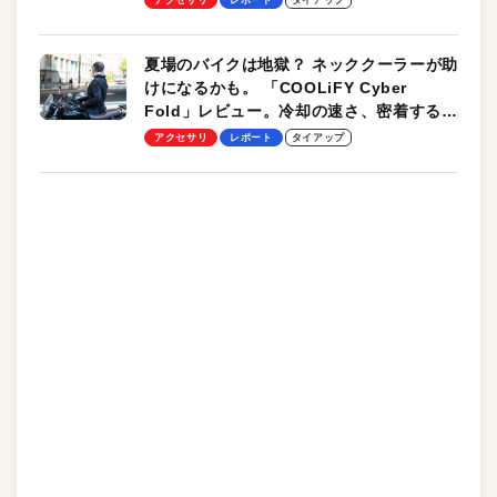
夏場のバイクは地獄？ ネッククーラーが助
けになるかも。 「COOLiFY Cyber
Fold」レビュー。冷却の速さ、密着する冷
却プレート、シンプルな操作性がグッド！
アクセサリ
レポート
タイアップ