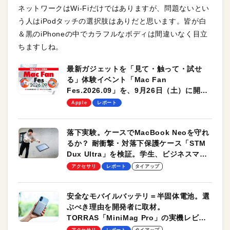
ネットワークはWi-Fiだけではありますが、問題ないとい
う人はiPodタッチの選択肢はありだと思います。皆が白
＆黒のiPhoneの中でカラフルなボディは間違いなく目立
ちますしね。
最新ガジェットを「見て・触って・試せ
る」体験イベント「Mac Fan
Fes.2026.09」を、9月26日（土）に開催
します！
Apple
レポート
落下実験。ケースでMacBook Neoを守れ
るか？ 耐衝撃・対落下保護ケース「STM
Dux Ultra」を検証。学生、ビジネスマン
のモバイルユースに最適！
アクセサリ
レポート
タイアップ
安全なモバイルバッテリ＝半固体電池。選
ぶべき理由を開発者に取材。
TORRAS「MiniMag Pro」の実機レビュ
ーも
アクセサリ
レポート
タイアップ