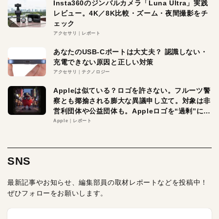
Insta360のジンバルカメラ「Luna Ultra」実践
レビュー。4K／8K比較・ズーム・夜間撮影をチ
ェック
アクセサリ
レポート
あなたのUSB-Cポートは大丈夫？ 認識しない・
充電できない原因と正しい対策
アクセサリ
テクノロジー
Appleは似ている？ロゴを許さない。フルーツ警
察とも揶揄される膨大な異議申し立て。対象は非
営利団体や公益団体も。Appleロゴを“過剰”に守
る理由とは
Apple
レポート
SNS
最新記事やお知らせ、編集部員の取材レポートなどを投稿中！
ぜひフォローをお願いします。