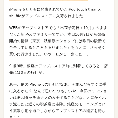
iPhone 5とともに発表されていたiPod touchとnano、
shuffleがアップルストアに入荷されました。
WEBのアップルストアでも「出荷予定日：10月」のまま
だった新iPodファミリーですが、本日10月9日から発売
開始の情報（東京・秋葉原のショップには昨日の段階で
予告しているところもありました）をもとに、さっそく
買いに行きました。いやーしかし、焦った…。
午前9時。銀座のアップルストア前に到着してみると、店
先には3人の行列が。
あー、例のiPhone 5の行列だなあ。今並んだらすぐに手
に入るかな？ なんて思いつつも、いや、今回のミッショ
ンはiPodタッチ＆ナノの入手することだな、とにかくハ
ラ減ったと近くの喫茶店に布陣。銀座のモーニングとい
う素敵な朝を過ごしながらアップルストアの開店を待ち
ました。