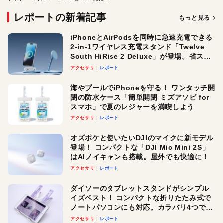
レポートの新着記事
もっと見る
iPhoneとAirPodsを同時に急速充電できる
2-in-1ワイヤレス充電スタンド「Twelve
South HiRise 2 Deluxe」が登場。省スペ
ースでおしゃれに充電したい人にオスス
アクセサリ
レポート
メ！
海やプールでiPhoneを守る！ ワンタッチ開
閉の防水ケース「簡単開閉 ミズアソビ for
スマホ」で夏のレジャーを満喫しよう
アクセサリ
レポート
オズポケと使いたいDJIのマイクに新モデル
登場！ コンパクトな「DJI Mic Mini 2S」
はAIノイキャンも搭載。屋外でも快適に！
アクセサリ
レポート
ダイソーのタブレットスタンドがシンプル
イズベスト！ コンパクトな折りたたみ式で
ノートパソコンにも対応。カラバリ4つで選
べる楽しさも
アクセサリ
レポート